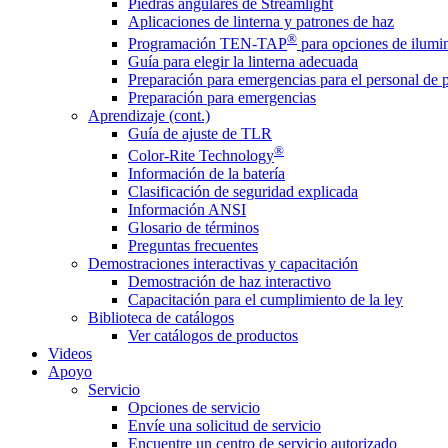
Piedras angulares de Streamlight
Aplicaciones de linterna y patrones de haz
®
Programación TEN-TAP
para opciones de ilumin
Guía para elegir la linterna adecuada
Preparación para emergencias para el personal de 
Preparación para emergencias
Aprendizaje (cont.)
Guía de ajuste de TLR
®
Color-Rite Technology
Información de la batería
Clasificación de seguridad explicada
Información ANSI
Glosario de términos
Preguntas frecuentes
Demostraciones interactivas y capacitación
Demostración de haz interactivo
Capacitación para el cumplimiento de la ley
Biblioteca de catálogos
Ver catálogos de productos
Videos
Apoyo
Servicio
Opciones de servicio
Envíe una solicitud de servicio
Encuentre un centro de servicio autorizado