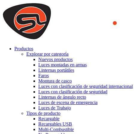
We use cookies to ensure that we provide you the best experience on o
you a better experience. To learn more or to find out how you can di
ACCEPT AND CLOSE
Productos
Explorar por categoría
Nuevos productos
Luces montadas en armas
Linternas portátiles
Faros
Montura de casco
Luces con clasificación de seguridad internacional
Luces con clasificación de seguridad
Linternas de ángulo recto
Luces de escena de emergencia
Luces de Trabajo
Tipos de producto
Recargable
Recargables USB
Multi-Combustible