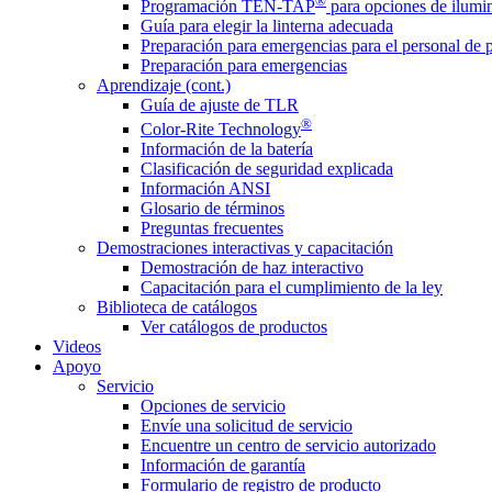
®
Programación TEN-TAP
para opciones de ilumin
Guía para elegir la linterna adecuada
Preparación para emergencias para el personal de 
Preparación para emergencias
Aprendizaje (cont.)
Guía de ajuste de TLR
®
Color-Rite Technology
Información de la batería
Clasificación de seguridad explicada
Información ANSI
Glosario de términos
Preguntas frecuentes
Demostraciones interactivas y capacitación
Demostración de haz interactivo
Capacitación para el cumplimiento de la ley
Biblioteca de catálogos
Ver catálogos de productos
Videos
Apoyo
Servicio
Opciones de servicio
Envíe una solicitud de servicio
Encuentre un centro de servicio autorizado
Información de garantía
Formulario de registro de producto