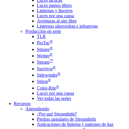
Luces tácticas
Luces manos libres
Linternas y llaveros
Luces por una causa
Aventuras al aire libre
Linternas ultravioleta e infrarrojas
Producción en serie
TLR
®
ProTac
®
Stinger
®
Wedge
™
Stream
®
Survivor
®
Sidewinder
®
Strion
®
Color-Rite
Luces por una causa
Ver todas las series
Recursos
Aprendiendo
¿Por qué Streamlight?
Piedras angulares de Streamlight
Aplicaciones de linterna y patrones de haz