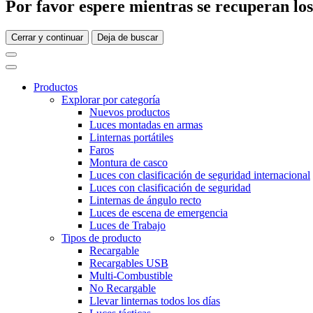
Por favor espere mientras se recuperan los 
Cerrar y continuar
Deja de buscar
Productos
Explorar por categoría
Nuevos productos
Luces montadas en armas
Linternas portátiles
Faros
Montura de casco
Luces con clasificación de seguridad internacional
Luces con clasificación de seguridad
Linternas de ángulo recto
Luces de escena de emergencia
Luces de Trabajo
Tipos de producto
Recargable
Recargables USB
Multi-Combustible
No Recargable
Llevar linternas todos los días