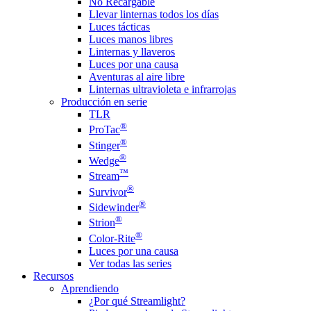
No Recargable
Llevar linternas todos los días
Luces tácticas
Luces manos libres
Linternas y llaveros
Luces por una causa
Aventuras al aire libre
Linternas ultravioleta e infrarrojas
Producción en serie
TLR
®
ProTac
®
Stinger
®
Wedge
™
Stream
®
Survivor
®
Sidewinder
®
Strion
®
Color-Rite
Luces por una causa
Ver todas las series
Recursos
Aprendiendo
¿Por qué Streamlight?