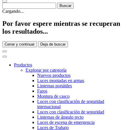
Cargando...
Por favor espere mientras se recuperan
los resultados...
Cerrar y continuar
Deja de buscar
Productos
Explorar por categoría
Nuevos productos
Luces montadas en armas
Linternas portátiles
Faros
Montura de casco
Luces con clasificación de seguridad
internacional
Luces con clasificación de seguridad
Linternas de ángulo recto
Luces de escena de emergencia
Luces de Trabajo