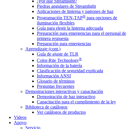
¿Por qué Streamlight?
Piedras angulares de Streamlight
Aplicaciones de linterna y patrones de haz
®
Programación TEN-TAP
para opciones de
iluminación flexibles
Guía para elegir la linterna adecuada
Preparación para emergencias para el personal de
primera respuesta
Preparación para emergencias
Aprendizaje (cont.)
Guía de ajuste de TLR
®
Color-Rite Technology
Información de la batería
Clasificación de seguridad explicada
Información ANSI
Glosario de términos
Preguntas frecuentes
Demostraciones interactivas y capacitación
Demostración de haz interactivo
Capacitación para el cumplimiento de la ley
Biblioteca de catálogos
Ver catálogos de productos
Videos
Apoyo
Servicio