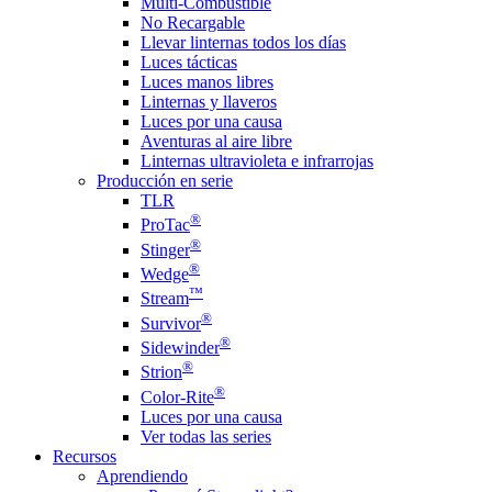
Multi-Combustible
No Recargable
Llevar linternas todos los días
Luces tácticas
Luces manos libres
Linternas y llaveros
Luces por una causa
Aventuras al aire libre
Linternas ultravioleta e infrarrojas
Producción en serie
TLR
®
ProTac
®
Stinger
®
Wedge
™
Stream
®
Survivor
®
Sidewinder
®
Strion
®
Color-Rite
Luces por una causa
Ver todas las series
Recursos
Aprendiendo