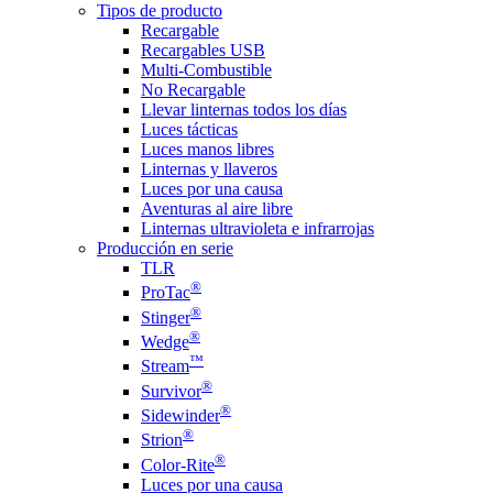
Tipos de producto
Recargable
Recargables USB
Multi-Combustible
No Recargable
Llevar linternas todos los días
Luces tácticas
Luces manos libres
Linternas y llaveros
Luces por una causa
Aventuras al aire libre
Linternas ultravioleta e infrarrojas
Producción en serie
TLR
®
ProTac
®
Stinger
®
Wedge
™
Stream
®
Survivor
®
Sidewinder
®
Strion
®
Color-Rite
Luces por una causa