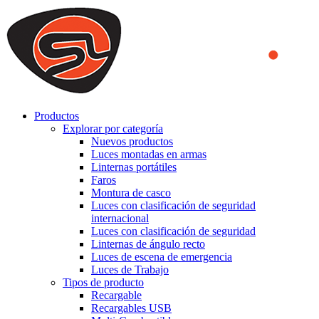
We use cookies to ensure that we provide you the best experience
on our website. By continuing to browse this website, you accept
that cookies are used to help us analyze how the website is used and
to offer you a better experience. To learn more or to find out how
you can disable cookies, you can access our
Privacy Policy
.
ACCEPT AND CLOSE
Productos
Explorar por categoría
Nuevos productos
Luces montadas en armas
Linternas portátiles
Faros
Montura de casco
Luces con clasificación de seguridad
internacional
Luces con clasificación de seguridad
Linternas de ángulo recto
Luces de escena de emergencia
Luces de Trabajo
Tipos de producto
Recargable
Recargables USB