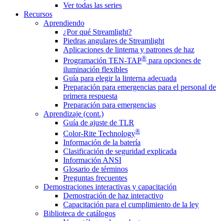
Ver todas las series
Recursos
Aprendiendo
¿Por qué Streamlight?
Piedras angulares de Streamlight
Aplicaciones de linterna y patrones de haz
®
Programación TEN-TAP
para opciones de
iluminación flexibles
Guía para elegir la linterna adecuada
Preparación para emergencias para el personal de
primera respuesta
Preparación para emergencias
Aprendizaje (cont.)
Guía de ajuste de TLR
®
Color-Rite Technology
Información de la batería
Clasificación de seguridad explicada
Información ANSI
Glosario de términos
Preguntas frecuentes
Demostraciones interactivas y capacitación
Demostración de haz interactivo
Capacitación para el cumplimiento de la ley
Biblioteca de catálogos