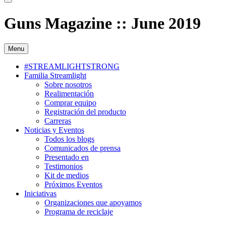
Guns Magazine :: June 2019
Menu
#STREAMLIGHTSTRONG
Familia Streamlight
Sobre nosotros
Realimentación
Comprar equipo
Registración del producto
Carreras
Noticias y Eventos
Todos los blogs
Comunicados de prensa
Presentado en
Testimonios
Kit de medios
Próximos Eventos
Iniciativas
Organizaciones que apoyamos
Programa de reciclaje