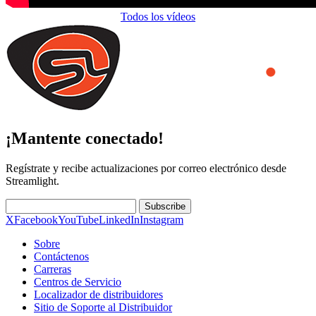
Todos los vídeos
¡Mantente conectado!
Regístrate y recibe actualizaciones por correo electrónico desde
Streamlight.
Subscribe
X
Facebook
YouTube
LinkedIn
Instagram
Sobre
Contáctenos
Carreras
Centros de Servicio
Localizador de distribuidores
Sitio de Soporte al Distribuidor