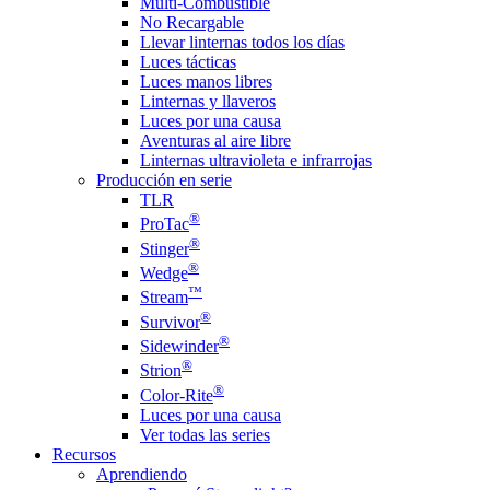
Multi-Combustible
No Recargable
Llevar linternas todos los días
Luces tácticas
Luces manos libres
Linternas y llaveros
Luces por una causa
Aventuras al aire libre
Linternas ultravioleta e infrarrojas
Producción en serie
TLR
®
ProTac
®
Stinger
®
Wedge
™
Stream
®
Survivor
®
Sidewinder
®
Strion
®
Color-Rite
Luces por una causa
Ver todas las series
Recursos
Aprendiendo