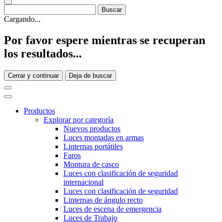
Cargando...
Por favor espere mientras se recuperan
los resultados...
Cerrar y continuar
Deja de buscar
Productos
Explorar por categoría
Nuevos productos
Luces montadas en armas
Linternas portátiles
Faros
Montura de casco
Luces con clasificación de seguridad
internacional
Luces con clasificación de seguridad
Linternas de ángulo recto
Luces de escena de emergencia
Luces de Trabajo