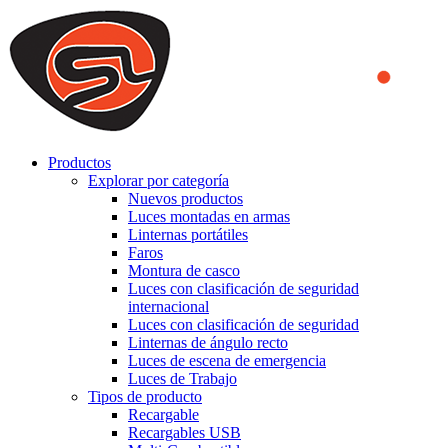
We use cookies to ensure that we provide you the best experience
on our website. By continuing to browse this website, you accept
that cookies are used to help us analyze how the website is used and
to offer you a better experience. To learn more or to find out how
you can disable cookies, you can access our
Privacy Policy
.
ACCEPT AND CLOSE
Productos
Explorar por categoría
Nuevos productos
Luces montadas en armas
Linternas portátiles
Faros
Montura de casco
Luces con clasificación de seguridad
internacional
Luces con clasificación de seguridad
Linternas de ángulo recto
Luces de escena de emergencia
Luces de Trabajo
Tipos de producto
Recargable
Recargables USB