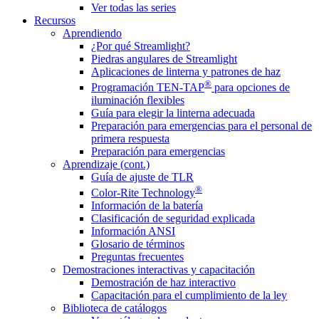
Ver todas las series
Recursos
Aprendiendo
¿Por qué Streamlight?
Piedras angulares de Streamlight
Aplicaciones de linterna y patrones de haz
®
Programación TEN-TAP
para opciones de
iluminación flexibles
Guía para elegir la linterna adecuada
Preparación para emergencias para el personal de
primera respuesta
Preparación para emergencias
Aprendizaje (cont.)
Guía de ajuste de TLR
®
Color-Rite Technology
Información de la batería
Clasificación de seguridad explicada
Información ANSI
Glosario de términos
Preguntas frecuentes
Demostraciones interactivas y capacitación
Demostración de haz interactivo
Capacitación para el cumplimiento de la ley
Biblioteca de catálogos