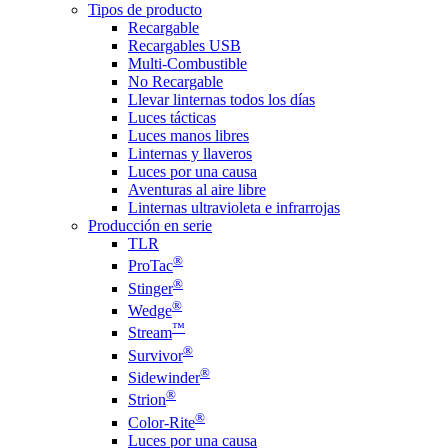
Tipos de producto
Recargable
Recargables USB
Multi-Combustible
No Recargable
Llevar linternas todos los días
Luces tácticas
Luces manos libres
Linternas y llaveros
Luces por una causa
Aventuras al aire libre
Linternas ultravioleta e infrarrojas
Producción en serie
TLR
®
ProTac
®
Stinger
®
Wedge
™
Stream
®
Survivor
®
Sidewinder
®
Strion
®
Color-Rite
Luces por una causa