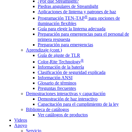
¿Por qué Streamlight?
Piedras angulares de Streamlight
Aplicaciones de linterna y patrones de haz
®
Programación TEN-TAP
para opciones de
iluminación flexibles
Guía para elegir la linterna adecuada
Preparación para emergencias para el personal de
primera respuesta
Preparación para emergencias
Aprendizaje (cont.)
Guía de ajuste de TLR
®
Color-Rite Technology
Información de la batería
Clasificación de seguridad explicada
Información ANSI
Glosario de términos
Preguntas frecuentes
Demostraciones interactivas y capacitación
Demostración de haz interactivo
Capacitación para el cumplimiento de la ley
Biblioteca de catálogos
Ver catálogos de productos
Videos
Apoyo
Servicio