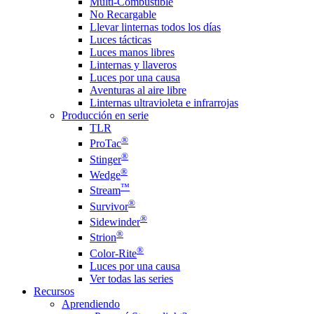
Multi-Combustible
No Recargable
Llevar linternas todos los días
Luces tácticas
Luces manos libres
Linternas y llaveros
Luces por una causa
Aventuras al aire libre
Linternas ultravioleta e infrarrojas
Producción en serie
TLR
®
ProTac
®
Stinger
®
Wedge
™
Stream
®
Survivor
®
Sidewinder
®
Strion
®
Color-Rite
Luces por una causa
Ver todas las series
Recursos
Aprendiendo