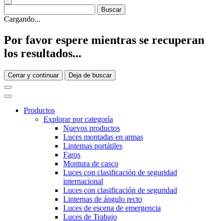
Cargando...
Por favor espere mientras se recuperan
los resultados...
Cerrar y continuar
Deja de buscar
Productos
Explorar por categoría
Nuevos productos
Luces montadas en armas
Linternas portátiles
Faros
Montura de casco
Luces con clasificación de seguridad
internacional
Luces con clasificación de seguridad
Linternas de ángulo recto
Luces de escena de emergencia
Luces de Trabajo