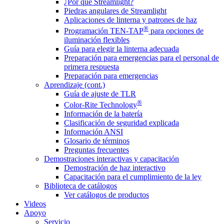
¿Por qué Streamlight?
Piedras angulares de Streamlight
Aplicaciones de linterna y patrones de haz
®
Programación TEN-TAP
para opciones de
iluminación flexibles
Guía para elegir la linterna adecuada
Preparación para emergencias para el personal de
primera respuesta
Preparación para emergencias
Aprendizaje (cont.)
Guía de ajuste de TLR
®
Color-Rite Technology
Información de la batería
Clasificación de seguridad explicada
Información ANSI
Glosario de términos
Preguntas frecuentes
Demostraciones interactivas y capacitación
Demostración de haz interactivo
Capacitación para el cumplimiento de la ley
Biblioteca de catálogos
Ver catálogos de productos
Videos
Apoyo
Servicio