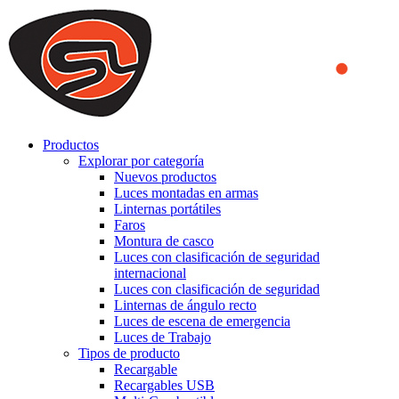
We use cookies to ensure that we provide you the best experience
on our website. By continuing to browse this website, you accept
that cookies are used to help us analyze how the website is used and
to offer you a better experience. To learn more or to find out how
you can disable cookies, you can access our
Privacy Policy
.
ACCEPT AND CLOSE
Productos
Explorar por categoría
Nuevos productos
Luces montadas en armas
Linternas portátiles
Faros
Montura de casco
Luces con clasificación de seguridad
internacional
Luces con clasificación de seguridad
Linternas de ángulo recto
Luces de escena de emergencia
Luces de Trabajo
Tipos de producto
Recargable
Recargables USB