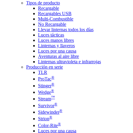
Tipos de producto
Recargable
Recargables USB
Multi-Combustible
No Recargable
Llevar linternas todos los días
Luces tácticas
Luces manos libres
Linternas y llaveros
Luces por una causa
Aventuras al aire libre
Linternas ultravioleta e infrarrojas
Producción en serie
TLR
®
ProTac
®
Stinger
®
Wedge
™
Stream
®
Survivor
®
Sidewinder
®
Strion
®
Color-Rite
Luces por una causa