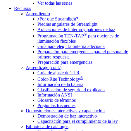
Ver todas las series
Recursos
Aprendiendo
¿Por qué Streamlight?
Piedras angulares de Streamlight
Aplicaciones de linterna y patrones de haz
®
Programación TEN-TAP
para opciones de
iluminación flexibles
Guía para elegir la linterna adecuada
Preparación para emergencias para el personal de
primera respuesta
Preparación para emergencias
Aprendizaje (cont.)
Guía de ajuste de TLR
®
Color-Rite Technology
Información de la batería
Clasificación de seguridad explicada
Información ANSI
Glosario de términos
Preguntas frecuentes
Demostraciones interactivas y capacitación
Demostración de haz interactivo
Capacitación para el cumplimiento de la ley
Biblioteca de catálogos