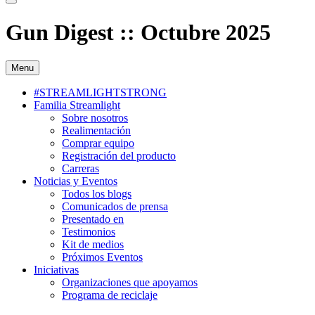
Gun Digest :: Octubre 2025
Menu
#STREAMLIGHTSTRONG
Familia Streamlight
Sobre nosotros
Realimentación
Comprar equipo
Registración del producto
Carreras
Noticias y Eventos
Todos los blogs
Comunicados de prensa
Presentado en
Testimonios
Kit de medios
Próximos Eventos
Iniciativas
Organizaciones que apoyamos
Programa de reciclaje