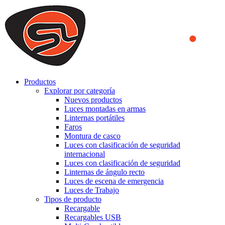
We use cookies to ensure that we provide you the best experience
on our website. By continuing to browse this website, you accept
that cookies are used to help us analyze how the website is used and
to offer you a better experience. To learn more or to find out how
you can disable cookies, you can access our
Privacy Policy
.
ACCEPT AND CLOSE
Productos
Explorar por categoría
Nuevos productos
Luces montadas en armas
Linternas portátiles
Faros
Montura de casco
Luces con clasificación de seguridad
internacional
Luces con clasificación de seguridad
Linternas de ángulo recto
Luces de escena de emergencia
Luces de Trabajo
Tipos de producto
Recargable
Recargables USB