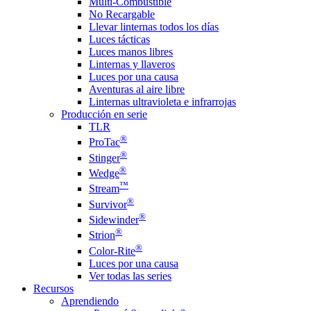
Multi-Combustible
No Recargable
Llevar linternas todos los días
Luces tácticas
Luces manos libres
Linternas y llaveros
Luces por una causa
Aventuras al aire libre
Linternas ultravioleta e infrarrojas
Producción en serie
TLR
®
ProTac
®
Stinger
®
Wedge
™
Stream
®
Survivor
®
Sidewinder
®
Strion
®
Color-Rite
Luces por una causa
Ver todas las series
Recursos
Aprendiendo