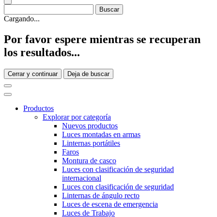
Cargando...
Por favor espere mientras se recuperan
los resultados...
Cerrar y continuar
Deja de buscar
Productos
Explorar por categoría
Nuevos productos
Luces montadas en armas
Linternas portátiles
Faros
Montura de casco
Luces con clasificación de seguridad
internacional
Luces con clasificación de seguridad
Linternas de ángulo recto
Luces de escena de emergencia
Luces de Trabajo