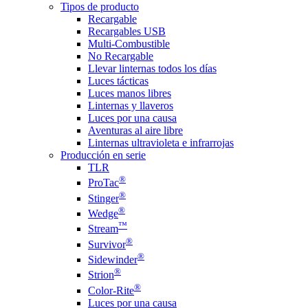
Tipos de producto
Recargable
Recargables USB
Multi-Combustible
No Recargable
Llevar linternas todos los días
Luces tácticas
Luces manos libres
Linternas y llaveros
Luces por una causa
Aventuras al aire libre
Linternas ultravioleta e infrarrojas
Producción en serie
TLR
®
ProTac
®
Stinger
®
Wedge
™
Stream
®
Survivor
®
Sidewinder
®
Strion
®
Color-Rite
Luces por una causa