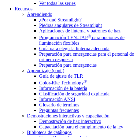
Ver todas las series
Recursos
Aprendiendo
¿Por qué Streamlight?
Piedras angulares de Streamlight
Aplicaciones de linterna y patrones de haz
®
Programación TEN-TAP
para opciones de
iluminación flexibles
Guía para elegir la linterna adecuada
Preparación para emergencias para el personal de
primera respuesta
Preparación para emergencias
Aprendizaje (cont.)
Guía de ajuste de TLR
®
Color-Rite Technology
Información de la batería
Clasificación de seguridad explicada
Información ANSI
Glosario de términos
Preguntas frecuentes
Demostraciones interactivas y capacitación
Demostración de haz interactivo
Capacitación para el cumplimiento de la ley
Biblioteca de catálogos