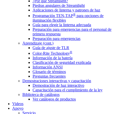
¿Por qué Streamlight?
Piedras angulares de Streamlight
Aplicaciones de linterna y patrones de haz
®
Programación TEN-TAP
para opciones de
iluminación flexibles
Guía para elegir la linterna adecuada
Preparación para emergencias para el personal de
primera respuesta
Preparación para emergencias
Aprendizaje (cont.)
Guía de ajuste de TLR
®
Color-Rite Technology
Información de la batería
Clasificación de seguridad explicada
Información ANSI
Glosario de términos
Preguntas frecuentes
Demostraciones interactivas y capacitación
Demostración de haz interactivo
Capacitación para el cumplimiento de la ley
Biblioteca de catálogos
Ver catálogos de productos
Videos
Apoyo
Servicio