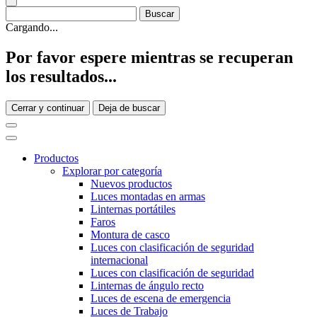
Cargando...
Por favor espere mientras se recuperan
los resultados...
Cerrar y continuar
Deja de buscar
Productos
Explorar por categoría
Nuevos productos
Luces montadas en armas
Linternas portátiles
Faros
Montura de casco
Luces con clasificación de seguridad
internacional
Luces con clasificación de seguridad
Linternas de ángulo recto
Luces de escena de emergencia
Luces de Trabajo