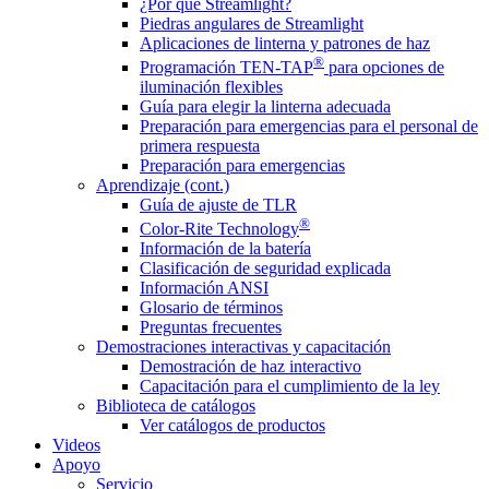
¿Por qué Streamlight?
Piedras angulares de Streamlight
Aplicaciones de linterna y patrones de haz
®
Programación TEN-TAP
para opciones de
iluminación flexibles
Guía para elegir la linterna adecuada
Preparación para emergencias para el personal de
primera respuesta
Preparación para emergencias
Aprendizaje (cont.)
Guía de ajuste de TLR
®
Color-Rite Technology
Información de la batería
Clasificación de seguridad explicada
Información ANSI
Glosario de términos
Preguntas frecuentes
Demostraciones interactivas y capacitación
Demostración de haz interactivo
Capacitación para el cumplimiento de la ley
Biblioteca de catálogos
Ver catálogos de productos
Videos
Apoyo
Servicio