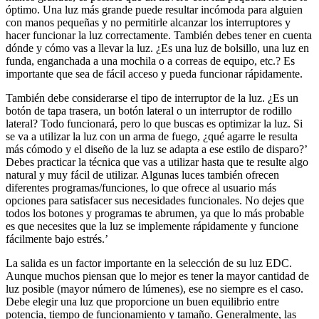
óptimo. Una luz más grande puede resultar incómoda para alguien
con manos pequeñas y no permitirle alcanzar los interruptores y
hacer funcionar la luz correctamente. También debes tener en cuenta
dónde y cómo vas a llevar la luz. ¿Es una luz de bolsillo, una luz en
funda, enganchada a una mochila o a correas de equipo, etc.? Es
importante que sea de fácil acceso y pueda funcionar rápidamente.
También debe considerarse el tipo de interruptor de la luz. ¿Es un
botón de tapa trasera, un botón lateral o un interruptor de rodillo
lateral? Todo funcionará, pero lo que buscas es optimizar la luz. Si
se va a utilizar la luz con un arma de fuego, ¿qué agarre le resulta
más cómodo y el diseño de la luz se adapta a ese estilo de disparo?’
Debes practicar la técnica que vas a utilizar hasta que te resulte algo
natural y muy fácil de utilizar. Algunas luces también ofrecen
diferentes programas/funciones, lo que ofrece al usuario más
opciones para satisfacer sus necesidades funcionales. No dejes que
todos los botones y programas te abrumen, ya que lo más probable
es que necesites que la luz se implemente rápidamente y funcione
fácilmente bajo estrés.’
La salida es un factor importante en la selección de su luz EDC.
Aunque muchos piensan que lo mejor es tener la mayor cantidad de
luz posible (mayor número de lúmenes), ese no siempre es el caso.
Debe elegir una luz que proporcione un buen equilibrio entre
potencia, tiempo de funcionamiento y tamaño. Generalmente, las