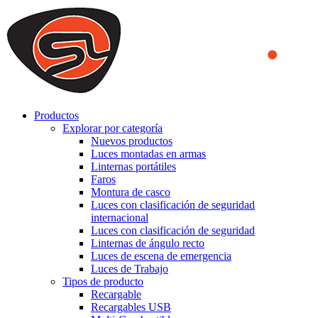
We use cookies to ensure that we provide you the best experience
on our website. By continuing to browse this website, you accept
that cookies are used to help us analyze how the website is used and
to offer you a better experience. To learn more or to find out how
you can disable cookies, you can access our
Privacy Policy
.
ACCEPT AND CLOSE
Productos
Explorar por categoría
Nuevos productos
Luces montadas en armas
Linternas portátiles
Faros
Montura de casco
Luces con clasificación de seguridad
internacional
Luces con clasificación de seguridad
Linternas de ángulo recto
Luces de escena de emergencia
Luces de Trabajo
Tipos de producto
Recargable
Recargables USB