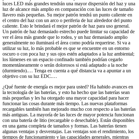
luces LED más grandes tendrán una mayor dispersión del haz y una
luz de alcance más amplio en comparación con las luces de tamaño
llavero más pequeñas. Su mejor patrón tendrá un punto caliente en
el centro del haz con un arco o periferia de luz alrededor del punto
caliente. Esto le brindará el mejor patrón de haz para uso general.
Un patrón de haz demasiado estrecho puede limitar su capacidad de
ver el área más grande que lo rodea, y un haz demasiado amplio
generalmente no iluminará el área como podría requerirse. Si va a
utilizar su luz, lo más probable es que se encuentre en un entorno
oscuro o con poca luz y sus ojos estén adaptados a la luz ambiental;
los lúmenes en un espacio confinado también podrían cegarlo
momentáneamente o serán dolorosos si está adaptado a la noche
(durmiendo).… Tenga en cuenta a qué distancia va a apuntar a un
objetivo con su luz EDC.…
¿Qué fuente de energía es mejor para usted? Ha habido avances en
la tecnología de las baterías, y esto ha hecho que las baterías sean
más pequeñas y les ha otorgado una mayor capacidad para hacer
funcionar las cosas durante más tiempo. Las nuevas plataformas
recargables también han mejorado mucho con respecto a las baterías
más antiguas. La mayoría de las luces de mayor potencia funcionan
con una batería de litio (recargable o desechable). Están disponibles
en una gama completa de tamaños y formas. Las baterías tienen
algunas ventajas y desventajas. Las ventajas son el rendimiento, los
tiempos de funcionamiento y las capacidades generales, mientras