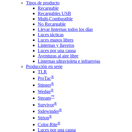
Tipos de producto
Recargable
Recargables USB
Multi-Combustible
No Recargable
Llevar linternas todos los días
Luces tácticas
Luces manos libres
Linternas y llaveros
Luces por una causa
Aventuras al aire libre
Linternas ultravioleta e infrarrojas
Producción en serie
TLR
®
ProTac
®
Stinger
®
Wedge
™
Stream
®
Survivor
®
Sidewinder
®
Strion
®
Color-Rite
Luces por una causa