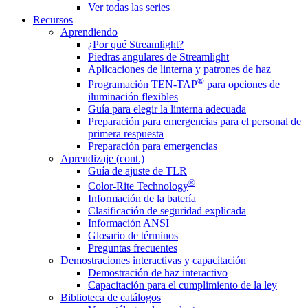
Ver todas las series
Recursos
Aprendiendo
¿Por qué Streamlight?
Piedras angulares de Streamlight
Aplicaciones de linterna y patrones de haz
®
Programación TEN-TAP
para opciones de
iluminación flexibles
Guía para elegir la linterna adecuada
Preparación para emergencias para el personal de
primera respuesta
Preparación para emergencias
Aprendizaje (cont.)
Guía de ajuste de TLR
®
Color-Rite Technology
Información de la batería
Clasificación de seguridad explicada
Información ANSI
Glosario de términos
Preguntas frecuentes
Demostraciones interactivas y capacitación
Demostración de haz interactivo
Capacitación para el cumplimiento de la ley
Biblioteca de catálogos