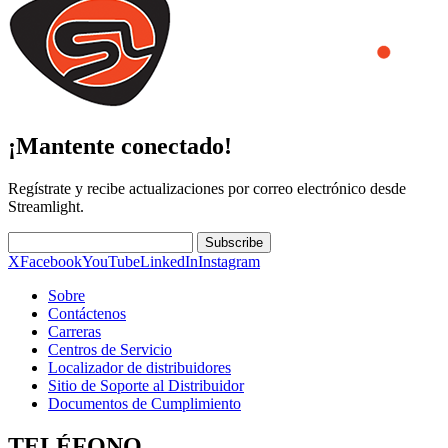
¡Mantente conectado!
Regístrate y recibe actualizaciones por correo electrónico desde
Streamlight.
Subscribe
X
Facebook
YouTube
LinkedIn
Instagram
Sobre
Contáctenos
Carreras
Centros de Servicio
Localizador de distribuidores
Sitio de Soporte al Distribuidor
Documentos de Cumplimiento
TELÉFONO