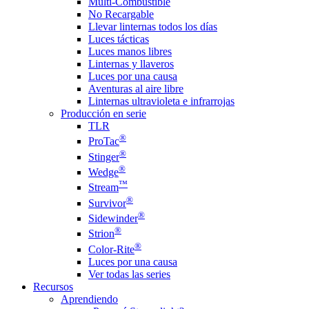
Multi-Combustible
No Recargable
Llevar linternas todos los días
Luces tácticas
Luces manos libres
Linternas y llaveros
Luces por una causa
Aventuras al aire libre
Linternas ultravioleta e infrarrojas
Producción en serie
TLR
®
ProTac
®
Stinger
®
Wedge
™
Stream
®
Survivor
®
Sidewinder
®
Strion
®
Color-Rite
Luces por una causa
Ver todas las series
Recursos
Aprendiendo