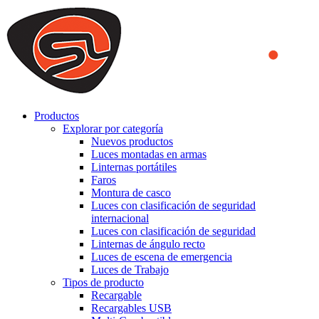
We use cookies to ensure that we provide you the best experience
on our website. By continuing to browse this website, you accept
that cookies are used to help us analyze how the website is used and
to offer you a better experience. To learn more or to find out how
you can disable cookies, you can access our
Privacy Policy
.
ACCEPT AND CLOSE
Productos
Explorar por categoría
Nuevos productos
Luces montadas en armas
Linternas portátiles
Faros
Montura de casco
Luces con clasificación de seguridad
internacional
Luces con clasificación de seguridad
Linternas de ángulo recto
Luces de escena de emergencia
Luces de Trabajo
Tipos de producto
Recargable
Recargables USB