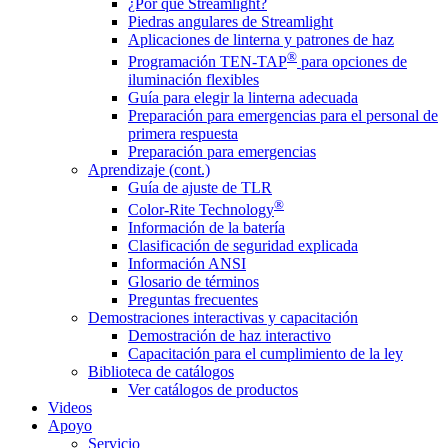
¿Por qué Streamlight?
Piedras angulares de Streamlight
Aplicaciones de linterna y patrones de haz
®
Programación TEN-TAP
para opciones de
iluminación flexibles
Guía para elegir la linterna adecuada
Preparación para emergencias para el personal de
primera respuesta
Preparación para emergencias
Aprendizaje (cont.)
Guía de ajuste de TLR
®
Color-Rite Technology
Información de la batería
Clasificación de seguridad explicada
Información ANSI
Glosario de términos
Preguntas frecuentes
Demostraciones interactivas y capacitación
Demostración de haz interactivo
Capacitación para el cumplimiento de la ley
Biblioteca de catálogos
Ver catálogos de productos
Videos
Apoyo
Servicio