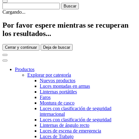
Cargando...
Por favor espere mientras se recuperan
los resultados...
Cerrar y continuar
Deja de buscar
Productos
Explorar por categoría
Nuevos productos
Luces montadas en armas
Linternas portátiles
Faros
Montura de casco
Luces con clasificación de seguridad
internacional
Luces con clasificación de seguridad
Linternas de ángulo recto
Luces de escena de emergencia
Luces de Trabajo