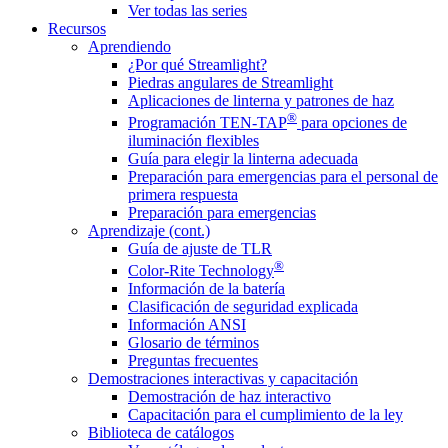
Ver todas las series
Recursos
Aprendiendo
¿Por qué Streamlight?
Piedras angulares de Streamlight
Aplicaciones de linterna y patrones de haz
®
Programación TEN-TAP
para opciones de
iluminación flexibles
Guía para elegir la linterna adecuada
Preparación para emergencias para el personal de
primera respuesta
Preparación para emergencias
Aprendizaje (cont.)
Guía de ajuste de TLR
®
Color-Rite Technology
Información de la batería
Clasificación de seguridad explicada
Información ANSI
Glosario de términos
Preguntas frecuentes
Demostraciones interactivas y capacitación
Demostración de haz interactivo
Capacitación para el cumplimiento de la ley
Biblioteca de catálogos