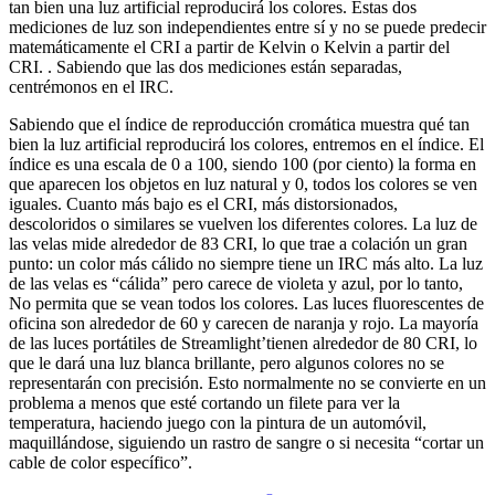
tan bien una luz artificial reproducirá los colores. Estas dos
mediciones de luz son independientes entre sí y no se puede predecir
matemáticamente el CRI a partir de Kelvin o Kelvin a partir del
CRI. . Sabiendo que las dos mediciones están separadas,
centrémonos en el IRC.
Sabiendo que el índice de reproducción cromática muestra qué tan
bien la luz artificial reproducirá los colores, entremos en el índice. El
índice es una escala de 0 a 100, siendo 100 (por ciento) la forma en
que aparecen los objetos en luz natural y 0, todos los colores se ven
iguales. Cuanto más bajo es el CRI, más distorsionados,
descoloridos o similares se vuelven los diferentes colores. La luz de
las velas mide alrededor de 83 CRI, lo que trae a colación un gran
punto: un color más cálido no siempre tiene un IRC más alto. La luz
de las velas es “cálida” pero carece de violeta y azul, por lo tanto,
No permita que se vean todos los colores. Las luces fluorescentes de
oficina son alrededor de 60 y carecen de naranja y rojo. La mayoría
de las luces portátiles de Streamlight’tienen alrededor de 80 CRI, lo
que le dará una luz blanca brillante, pero algunos colores no se
representarán con precisión. Esto normalmente no se convierte en un
problema a menos que esté cortando un filete para ver la
temperatura, haciendo juego con la pintura de un automóvil,
maquillándose, siguiendo un rastro de sangre o si necesita “cortar un
cable de color específico”.