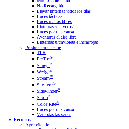
Multi-Combustible
No Recargable
Llevar linternas todos los días
Luces tácticas
Luces manos libres
Linternas y llaveros
Luces por una causa
Aventuras al aire libre
Linternas ultravioleta e infrarrojas
Producción en serie
TLR
®
ProTac
®
Stinger
®
Wedge
™
Stream
®
Survivor
®
Sidewinder
®
Strion
®
Color-Rite
Luces por una causa
Ver todas las series
Recursos
Aprendiendo