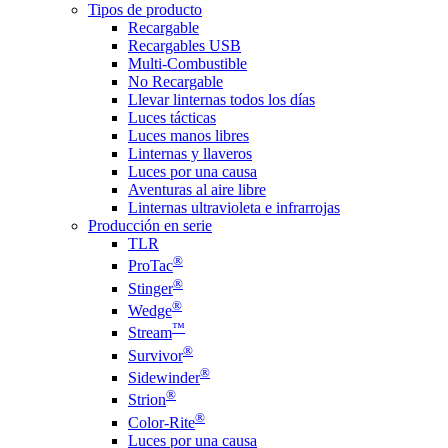
Tipos de producto
Recargable
Recargables USB
Multi-Combustible
No Recargable
Llevar linternas todos los días
Luces tácticas
Luces manos libres
Linternas y llaveros
Luces por una causa
Aventuras al aire libre
Linternas ultravioleta e infrarrojas
Producción en serie
TLR
®
ProTac
®
Stinger
®
Wedge
™
Stream
®
Survivor
®
Sidewinder
®
Strion
®
Color-Rite
Luces por una causa