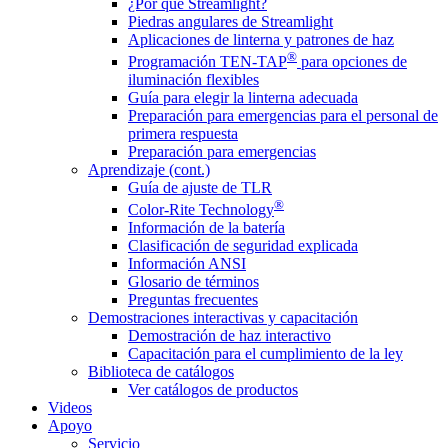
¿Por qué Streamlight?
Piedras angulares de Streamlight
Aplicaciones de linterna y patrones de haz
®
Programación TEN-TAP
para opciones de
iluminación flexibles
Guía para elegir la linterna adecuada
Preparación para emergencias para el personal de
primera respuesta
Preparación para emergencias
Aprendizaje (cont.)
Guía de ajuste de TLR
®
Color-Rite Technology
Información de la batería
Clasificación de seguridad explicada
Información ANSI
Glosario de términos
Preguntas frecuentes
Demostraciones interactivas y capacitación
Demostración de haz interactivo
Capacitación para el cumplimiento de la ley
Biblioteca de catálogos
Ver catálogos de productos
Videos
Apoyo
Servicio