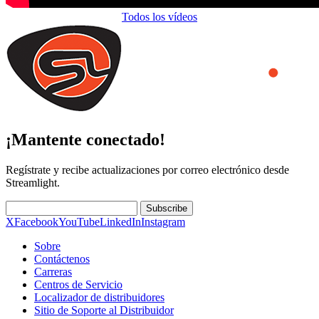
Todos los vídeos
¡Mantente conectado!
Regístrate y recibe actualizaciones por correo electrónico desde
Streamlight.
Subscribe
X
Facebook
YouTube
LinkedIn
Instagram
Sobre
Contáctenos
Carreras
Centros de Servicio
Localizador de distribuidores
Sitio de Soporte al Distribuidor