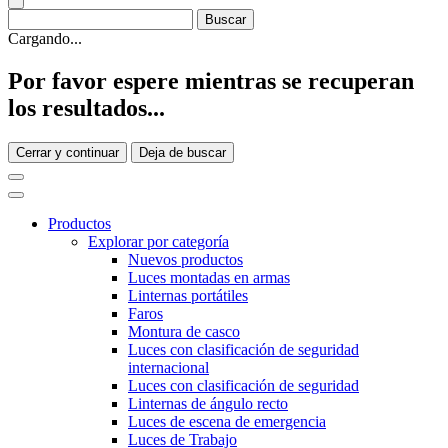
Cargando...
Por favor espere mientras se recuperan
los resultados...
Cerrar y continuar
Deja de buscar
Productos
Explorar por categoría
Nuevos productos
Luces montadas en armas
Linternas portátiles
Faros
Montura de casco
Luces con clasificación de seguridad
internacional
Luces con clasificación de seguridad
Linternas de ángulo recto
Luces de escena de emergencia
Luces de Trabajo