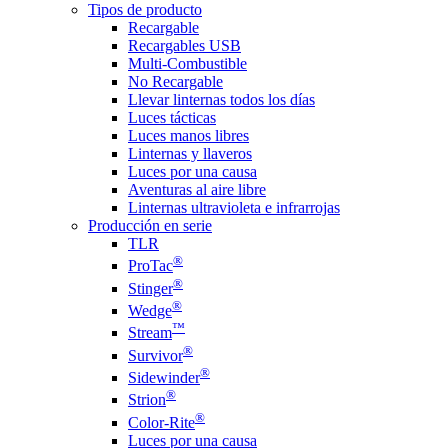
Tipos de producto
Recargable
Recargables USB
Multi-Combustible
No Recargable
Llevar linternas todos los días
Luces tácticas
Luces manos libres
Linternas y llaveros
Luces por una causa
Aventuras al aire libre
Linternas ultravioleta e infrarrojas
Producción en serie
TLR
®
ProTac
®
Stinger
®
Wedge
™
Stream
®
Survivor
®
Sidewinder
®
Strion
®
Color-Rite
Luces por una causa