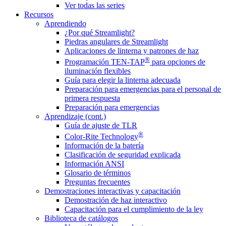
Ver todas las series
Recursos
Aprendiendo
¿Por qué Streamlight?
Piedras angulares de Streamlight
Aplicaciones de linterna y patrones de haz
®
Programación TEN-TAP
para opciones de
iluminación flexibles
Guía para elegir la linterna adecuada
Preparación para emergencias para el personal de
primera respuesta
Preparación para emergencias
Aprendizaje (cont.)
Guía de ajuste de TLR
®
Color-Rite Technology
Información de la batería
Clasificación de seguridad explicada
Información ANSI
Glosario de términos
Preguntas frecuentes
Demostraciones interactivas y capacitación
Demostración de haz interactivo
Capacitación para el cumplimiento de la ley
Biblioteca de catálogos