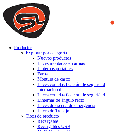
We use cookies to ensure that we provide you the best experience
on our website. By continuing to browse this website, you accept
that cookies are used to help us analyze how the website is used and
to offer you a better experience. To learn more or to find out how
you can disable cookies, you can access our
Privacy Policy
.
ACCEPT AND CLOSE
Productos
Explorar por categoría
Nuevos productos
Luces montadas en armas
Linternas portátiles
Faros
Montura de casco
Luces con clasificación de seguridad
internacional
Luces con clasificación de seguridad
Linternas de ángulo recto
Luces de escena de emergencia
Luces de Trabajo
Tipos de producto
Recargable
Recargables USB