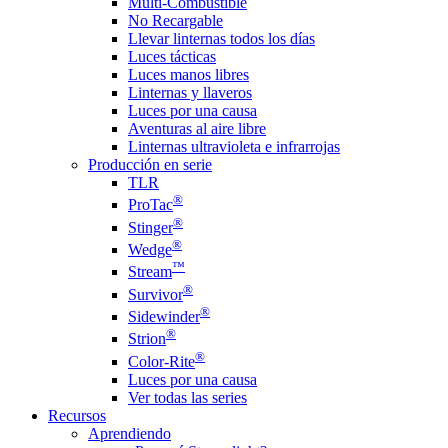
Multi-Combustible
No Recargable
Llevar linternas todos los días
Luces tácticas
Luces manos libres
Linternas y llaveros
Luces por una causa
Aventuras al aire libre
Linternas ultravioleta e infrarrojas
Producción en serie
TLR
®
ProTac
®
Stinger
®
Wedge
™
Stream
®
Survivor
®
Sidewinder
®
Strion
®
Color-Rite
Luces por una causa
Ver todas las series
Recursos
Aprendiendo