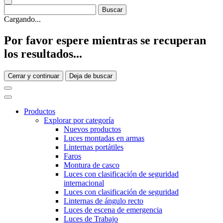
Cargando...
Por favor espere mientras se recuperan
los resultados...
Cerrar y continuar
Deja de buscar
Productos
Explorar por categoría
Nuevos productos
Luces montadas en armas
Linternas portátiles
Faros
Montura de casco
Luces con clasificación de seguridad
internacional
Luces con clasificación de seguridad
Linternas de ángulo recto
Luces de escena de emergencia
Luces de Trabajo