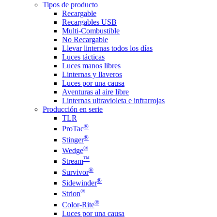
Tipos de producto
Recargable
Recargables USB
Multi-Combustible
No Recargable
Llevar linternas todos los días
Luces tácticas
Luces manos libres
Linternas y llaveros
Luces por una causa
Aventuras al aire libre
Linternas ultravioleta e infrarrojas
Producción en serie
TLR
®
ProTac
®
Stinger
®
Wedge
™
Stream
®
Survivor
®
Sidewinder
®
Strion
®
Color-Rite
Luces por una causa