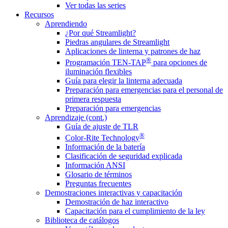
Ver todas las series
Recursos
Aprendiendo
¿Por qué Streamlight?
Piedras angulares de Streamlight
Aplicaciones de linterna y patrones de haz
®
Programación TEN-TAP
para opciones de
iluminación flexibles
Guía para elegir la linterna adecuada
Preparación para emergencias para el personal de
primera respuesta
Preparación para emergencias
Aprendizaje (cont.)
Guía de ajuste de TLR
®
Color-Rite Technology
Información de la batería
Clasificación de seguridad explicada
Información ANSI
Glosario de términos
Preguntas frecuentes
Demostraciones interactivas y capacitación
Demostración de haz interactivo
Capacitación para el cumplimiento de la ley
Biblioteca de catálogos