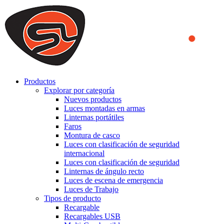
We use cookies to ensure that we provide you the best experience
on our website. By continuing to browse this website, you accept
that cookies are used to help us analyze how the website is used and
to offer you a better experience. To learn more or to find out how
you can disable cookies, you can access our
Privacy Policy
.
ACCEPT AND CLOSE
Productos
Explorar por categoría
Nuevos productos
Luces montadas en armas
Linternas portátiles
Faros
Montura de casco
Luces con clasificación de seguridad
internacional
Luces con clasificación de seguridad
Linternas de ángulo recto
Luces de escena de emergencia
Luces de Trabajo
Tipos de producto
Recargable
Recargables USB