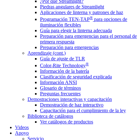
¿Por qué Streamlight?
Piedras angulares de Streamlight
Aplicaciones de linterna y patrones de haz
®
Programación TEN-TAP
para opciones de
iluminación flexibles
Guía para elegir la linterna adecuada
Preparación para emergencias para el personal de
primera respuesta
Preparación para emergencias
Aprendizaje (cont.)
Guía de ajuste de TLR
®
Color-Rite Technology
Información de la batería
Clasificación de seguridad explicada
Información ANSI
Glosario de términos
Preguntas frecuentes
Demostraciones interactivas y capacitación
Demostración de haz interactivo
Capacitación para el cumplimiento de la ley
Biblioteca de catálogos
Ver catálogos de productos
Videos
Apoyo
Servicio