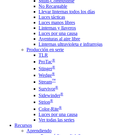
Multi-Combustible
No Recargable
Llevar linternas todos los días
Luces tácticas
Luces manos libres
Linternas y llaveros
Luces por una causa
Aventuras al aire libre
Linternas ultravioleta e infrarrojas
Producción en serie
TLR
®
ProTac
®
Stinger
®
Wedge
™
Stream
®
Survivor
®
Sidewinder
®
Strion
®
Color-Rite
Luces por una causa
Ver todas las series
Recursos
Aprendiendo