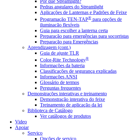
Por que Streamlight?
Pedras angulares do Streamlight
Aplicações de Lanternas e Padrões de Feixe
®
Programação TEN-TAP
para opções de
iluminação flexíveis
Guia para escolher a lanterna certa
Preparação para emergências para socorristas
Preparação para Emergências
Aprendizagem (cont.)
Guia de ajuste TLR
®
Color-Rite Technology
Informações da bateria
Classificações de segurança explicadas
Informações ANSI
Glossário de termos
Perguntas frequentes
Demonstrações interativas e treinamento
Demonstração interativa do feixe
Treinamento de aplicação da lei
Biblioteca de Catálogo
Ver catálogos de produtos
Video
Apoiar
Serviço
Opções de serviço