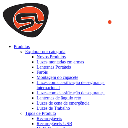
We use cookies to ensure that we provide you the best experience
on our website. By continuing to browse this website, you accept
that cookies are used to help us analyze how the website is used and
to offer you a better experience. To learn more or to find out how
you can disable cookies, you can access our
Privacy Policy
.
ACCEPT AND CLOSE
Produtos
Explorar por categoria
Novos Produtos
Luzes montadas em armas
Lanternas Portáteis
Faróis
Montagem do capacete
Luzes com classificação de segurança
internacional
Luzes com classificação de segurança
Lanternas de ângulo reto
Luzes de cena de emergência
Luzes de Trabalho
Tipos de Produto
Recarregáveis
Recarregáveis USB