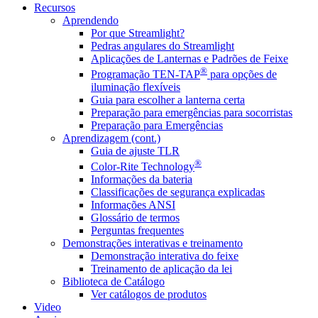
Recursos
Aprendendo
Por que Streamlight?
Pedras angulares do Streamlight
Aplicações de Lanternas e Padrões de Feixe
®
Programação TEN-TAP
para opções de
iluminação flexíveis
Guia para escolher a lanterna certa
Preparação para emergências para socorristas
Preparação para Emergências
Aprendizagem (cont.)
Guia de ajuste TLR
®
Color-Rite Technology
Informações da bateria
Classificações de segurança explicadas
Informações ANSI
Glossário de termos
Perguntas frequentes
Demonstrações interativas e treinamento
Demonstração interativa do feixe
Treinamento de aplicação da lei
Biblioteca de Catálogo
Ver catálogos de produtos
Video