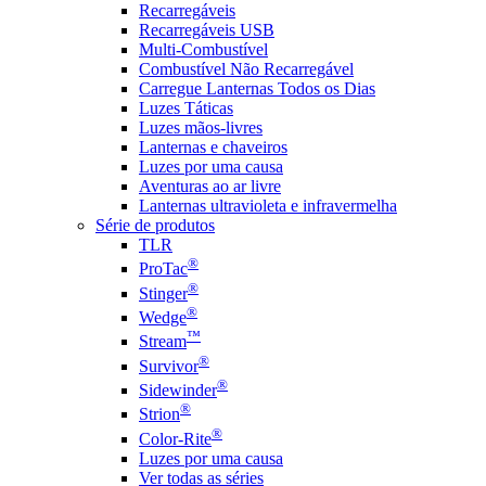
Recarregáveis
Recarregáveis USB
Multi-Combustível
Combustível Não Recarregável
Carregue Lanternas Todos os Dias
Luzes Táticas
Luzes mãos-livres
Lanternas e chaveiros
Luzes por uma causa
Aventuras ao ar livre
Lanternas ultravioleta e infravermelha
Série de produtos
TLR
®
ProTac
®
Stinger
®
Wedge
™
Stream
®
Survivor
®
Sidewinder
®
Strion
®
Color-Rite
Luzes por uma causa
Ver todas as séries