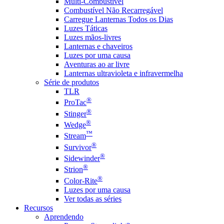
Multi-Combustível
Combustível Não Recarregável
Carregue Lanternas Todos os Dias
Luzes Táticas
Luzes mãos-livres
Lanternas e chaveiros
Luzes por uma causa
Aventuras ao ar livre
Lanternas ultravioleta e infravermelha
Série de produtos
TLR
®
ProTac
®
Stinger
®
Wedge
™
Stream
®
Survivor
®
Sidewinder
®
Strion
®
Color-Rite
Luzes por uma causa
Ver todas as séries
Recursos
Aprendendo