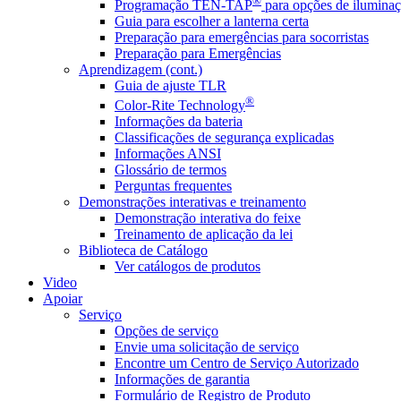
®
Programação TEN-TAP
para opções de iluminaç
Guia para escolher a lanterna certa
Preparação para emergências para socorristas
Preparação para Emergências
Aprendizagem (cont.)
Guia de ajuste TLR
®
Color-Rite Technology
Informações da bateria
Classificações de segurança explicadas
Informações ANSI
Glossário de termos
Perguntas frequentes
Demonstrações interativas e treinamento
Demonstração interativa do feixe
Treinamento de aplicação da lei
Biblioteca de Catálogo
Ver catálogos de produtos
Video
Apoiar
Serviço
Opções de serviço
Envie uma solicitação de serviço
Encontre um Centro de Serviço Autorizado
Informações de garantia
Formulário de Registro de Produto