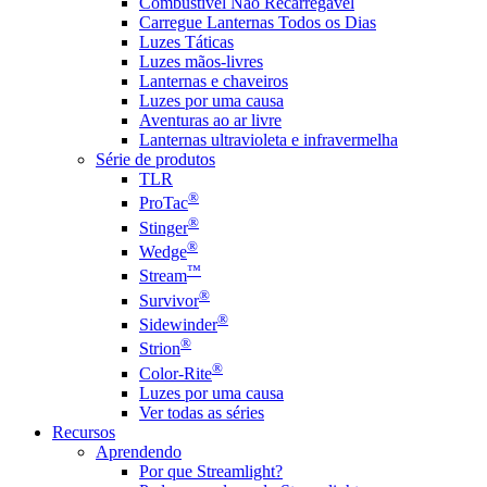
Combustível Não Recarregável
Carregue Lanternas Todos os Dias
Luzes Táticas
Luzes mãos-livres
Lanternas e chaveiros
Luzes por uma causa
Aventuras ao ar livre
Lanternas ultravioleta e infravermelha
Série de produtos
TLR
®
ProTac
®
Stinger
®
Wedge
™
Stream
®
Survivor
®
Sidewinder
®
Strion
®
Color-Rite
Luzes por uma causa
Ver todas as séries
Recursos
Aprendendo
Por que Streamlight?