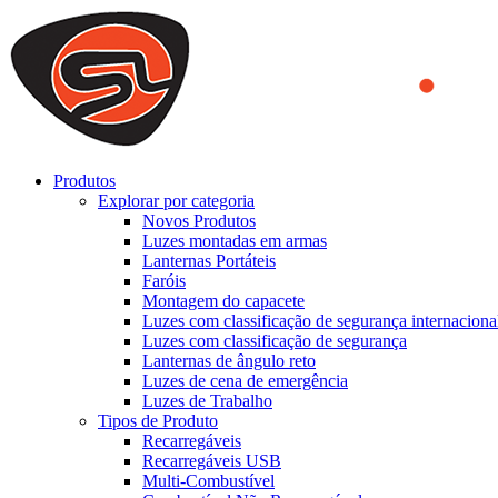
We use cookies to ensure that we provide you the best experience on o
you a better experience. To learn more or to find out how you can di
ACCEPT AND CLOSE
Produtos
Explorar por categoria
Novos Produtos
Luzes montadas em armas
Lanternas Portáteis
Faróis
Montagem do capacete
Luzes com classificação de segurança internaciona
Luzes com classificação de segurança
Lanternas de ângulo reto
Luzes de cena de emergência
Luzes de Trabalho
Tipos de Produto
Recarregáveis
Recarregáveis USB
Multi-Combustível