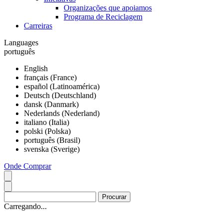
Organizações que apoiamos
Programa de Reciclagem
Carreiras
Languages
português
English
français (France)
español (Latinoamérica)
Deutsch (Deutschland)
dansk (Danmark)
Nederlands (Nederland)
italiano (Italia)
polski (Polska)
português (Brasil)
svenska (Sverige)
Onde Comprar
Carregando...