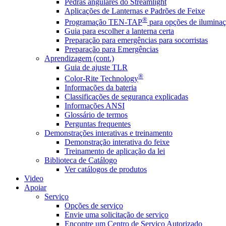
Pedras angulares do Streamlight
Aplicações de Lanternas e Padrões de Feixe
®
Programação TEN-TAP
para opções de iluminaç
Guia para escolher a lanterna certa
Preparação para emergências para socorristas
Preparação para Emergências
Aprendizagem (cont.)
Guia de ajuste TLR
®
Color-Rite Technology
Informações da bateria
Classificações de segurança explicadas
Informações ANSI
Glossário de termos
Perguntas frequentes
Demonstrações interativas e treinamento
Demonstração interativa do feixe
Treinamento de aplicação da lei
Biblioteca de Catálogo
Ver catálogos de produtos
Video
Apoiar
Serviço
Opções de serviço
Envie uma solicitação de serviço
Encontre um Centro de Serviço Autorizado