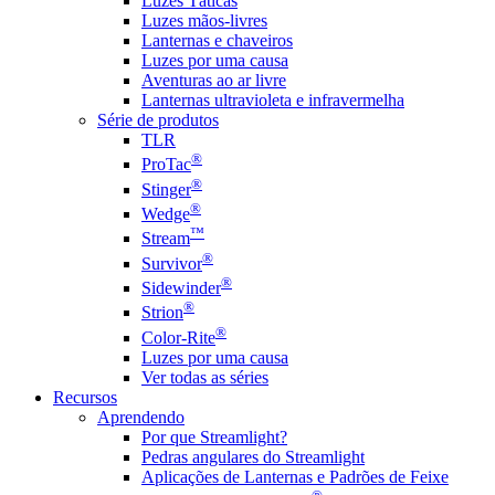
Luzes Táticas
Luzes mãos-livres
Lanternas e chaveiros
Luzes por uma causa
Aventuras ao ar livre
Lanternas ultravioleta e infravermelha
Série de produtos
TLR
®
ProTac
®
Stinger
®
Wedge
™
Stream
®
Survivor
®
Sidewinder
®
Strion
®
Color-Rite
Luzes por uma causa
Ver todas as séries
Recursos
Aprendendo
Por que Streamlight?
Pedras angulares do Streamlight
Aplicações de Lanternas e Padrões de Feixe