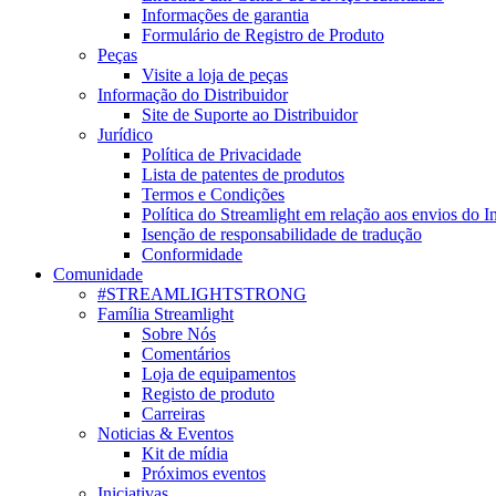
Informações de garantia
Formulário de Registro de Produto
Peças
Visite a loja de peças
Informação do Distribuidor
Site de Suporte ao Distribuidor
Jurídico
Política de Privacidade
Lista de patentes de produtos
Termos e Condições
Política do Streamlight em relação aos envios do I
Isenção de responsabilidade de tradução
Conformidade
Comunidade
#STREAMLIGHTSTRONG
Família Streamlight
Sobre Nós
Comentários
Loja de equipamentos
Registo de produto
Carreiras
Noticias & Eventos
Kit de mídia
Próximos eventos
Iniciativas