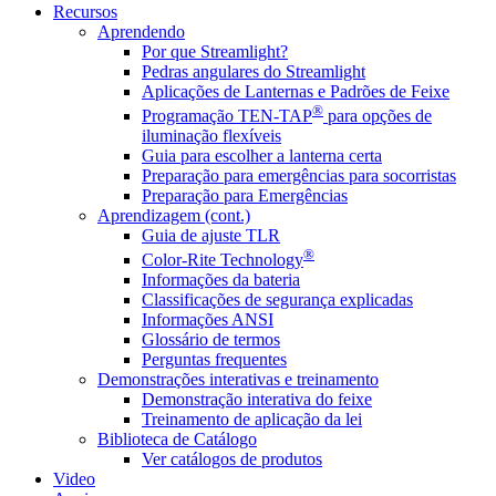
Recursos
Aprendendo
Por que Streamlight?
Pedras angulares do Streamlight
Aplicações de Lanternas e Padrões de Feixe
®
Programação TEN-TAP
para opções de
iluminação flexíveis
Guia para escolher a lanterna certa
Preparação para emergências para socorristas
Preparação para Emergências
Aprendizagem (cont.)
Guia de ajuste TLR
®
Color-Rite Technology
Informações da bateria
Classificações de segurança explicadas
Informações ANSI
Glossário de termos
Perguntas frequentes
Demonstrações interativas e treinamento
Demonstração interativa do feixe
Treinamento de aplicação da lei
Biblioteca de Catálogo
Ver catálogos de produtos
Video