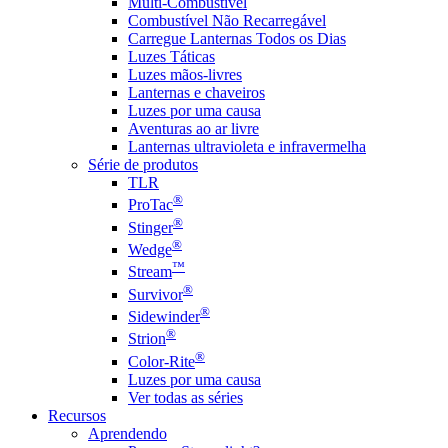
Multi-Combustível
Combustível Não Recarregável
Carregue Lanternas Todos os Dias
Luzes Táticas
Luzes mãos-livres
Lanternas e chaveiros
Luzes por uma causa
Aventuras ao ar livre
Lanternas ultravioleta e infravermelha
Série de produtos
TLR
®
ProTac
®
Stinger
®
Wedge
™
Stream
®
Survivor
®
Sidewinder
®
Strion
®
Color-Rite
Luzes por uma causa
Ver todas as séries
Recursos
Aprendendo