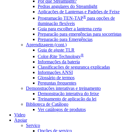
Por que Streamlight?
Pedras angulares do Streamlight
Aplicações de Lanternas e Padrões de Feixe
®
Programação TEN-TAP
para opções de
iluminação flexíveis
Guia para escolher a lanterna certa
Preparação para emergências para socorristas
Preparação para Emergências
Aprendizagem (cont.)
Guia de ajuste TLR
®
Color-Rite Technology
Informações da bateria
Classificações de segurança explicadas
Informações ANSI
Glossário de termos
Perguntas frequentes
Demonstrações interativas e treinamento
Demonstração interativa do feixe
Treinamento de aplicação da lei
Biblioteca de Catálogo
Ver catálogos de produtos
Video
Apoiar
Serviço
Opções de serviço