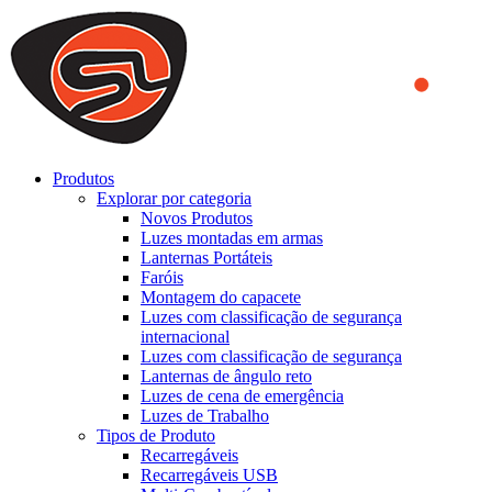
We use cookies to ensure that we provide you the best experience
on our website. By continuing to browse this website, you accept
that cookies are used to help us analyze how the website is used and
to offer you a better experience. To learn more or to find out how
you can disable cookies, you can access our
Privacy Policy
.
ACCEPT AND CLOSE
Produtos
Explorar por categoria
Novos Produtos
Luzes montadas em armas
Lanternas Portáteis
Faróis
Montagem do capacete
Luzes com classificação de segurança
internacional
Luzes com classificação de segurança
Lanternas de ângulo reto
Luzes de cena de emergência
Luzes de Trabalho
Tipos de Produto
Recarregáveis
Recarregáveis USB