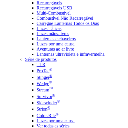
Recarregáveis
Recarregáveis USB
Multi-Combustível
Combustível Não Recarregável
Carregue Lanternas Todos os Dias
Luzes Táticas
Luzes mãos-livres
Lanternas e chaveiros
Luzes por uma causa
Aventuras ao ar livre
Lanternas ultravioleta e infravermelha
Série de produtos
TLR
®
ProTac
®
Stinger
®
Wedge
™
Stream
®
Survivor
®
Sidewinder
®
Strion
®
Color-Rite
Luzes por uma causa
Ver todas as séries