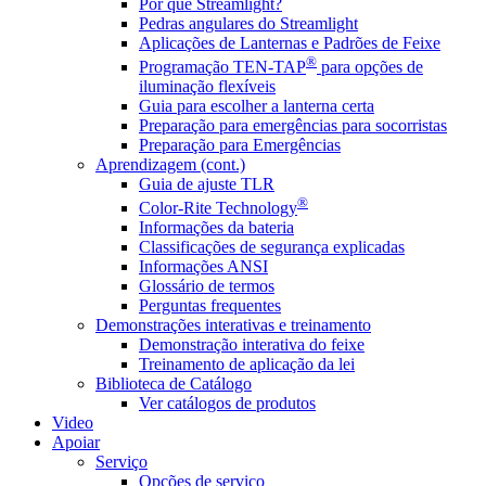
Por que Streamlight?
Pedras angulares do Streamlight
Aplicações de Lanternas e Padrões de Feixe
®
Programação TEN-TAP
para opções de
iluminação flexíveis
Guia para escolher a lanterna certa
Preparação para emergências para socorristas
Preparação para Emergências
Aprendizagem (cont.)
Guia de ajuste TLR
®
Color-Rite Technology
Informações da bateria
Classificações de segurança explicadas
Informações ANSI
Glossário de termos
Perguntas frequentes
Demonstrações interativas e treinamento
Demonstração interativa do feixe
Treinamento de aplicação da lei
Biblioteca de Catálogo
Ver catálogos de produtos
Video
Apoiar
Serviço
Opções de serviço