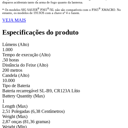
disparos acidentais tanto da arma de fogo quanto da lanterna.
®
®
®
* Os modelos SIG SAUER
P365
/XL não são compatíveis com o P365
XMACRO. No
entanto, os modelos de 1913OS com a chave nº 4 o fazem.
VEJA MAIS
Especificações do produto
Lúmens (Alto)
1.000
Tempo de execução (Alto)
,50 horas
Distância do Feixe (Alto)
200 metros
Candela (Alto)
10.000
Tipo de Bateria
Bateria recarregável SL-B9, CR123A Lítio
Battery Quantity (Max)
1
Length (Max)
2,51 Polegadas (6,38 Centímetros)
Weight (Max)
2,87 onças (81,36 gramas)
Weight (Min)