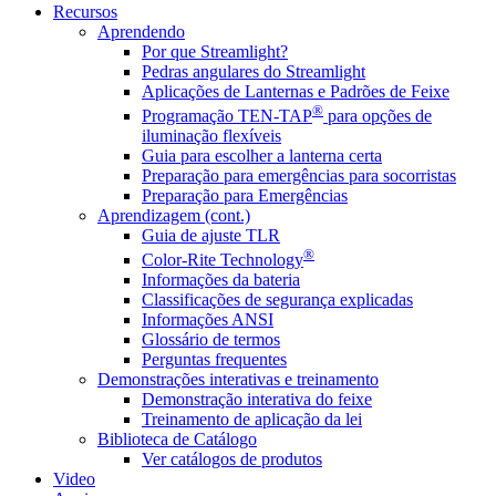
Recursos
Aprendendo
Por que Streamlight?
Pedras angulares do Streamlight
Aplicações de Lanternas e Padrões de Feixe
®
Programação TEN-TAP
para opções de
iluminação flexíveis
Guia para escolher a lanterna certa
Preparação para emergências para socorristas
Preparação para Emergências
Aprendizagem (cont.)
Guia de ajuste TLR
®
Color-Rite Technology
Informações da bateria
Classificações de segurança explicadas
Informações ANSI
Glossário de termos
Perguntas frequentes
Demonstrações interativas e treinamento
Demonstração interativa do feixe
Treinamento de aplicação da lei
Biblioteca de Catálogo
Ver catálogos de produtos
Video