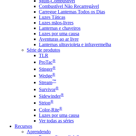
Multi-Combustível
Combustível Não Recarregável
Carregue Lanternas Todos os Dias
Luzes Táticas
Luzes mãos-livres
Lanternas e chaveiros
Luzes por uma causa
Aventuras ao ar livre
Lanternas ultravioleta e infravermelha
Série de produtos
TLR
®
ProTac
®
Stinger
®
Wedge
™
Stream
®
Survivor
®
Sidewinder
®
Strion
®
Color-Rite
Luzes por uma causa
Ver todas as séries
Recursos
Aprendendo