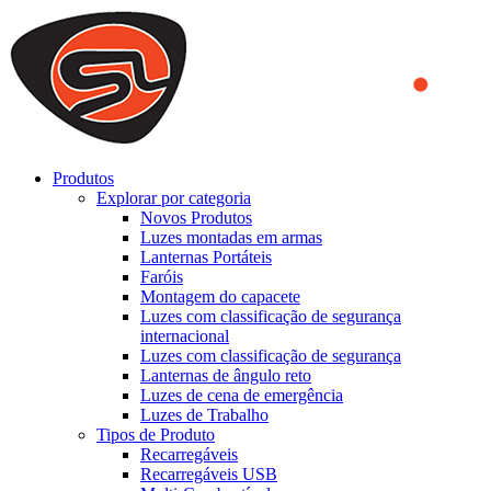
We use cookies to ensure that we provide you the best experience
on our website. By continuing to browse this website, you accept
that cookies are used to help us analyze how the website is used and
to offer you a better experience. To learn more or to find out how
you can disable cookies, you can access our
Privacy Policy
.
ACCEPT AND CLOSE
Produtos
Explorar por categoria
Novos Produtos
Luzes montadas em armas
Lanternas Portáteis
Faróis
Montagem do capacete
Luzes com classificação de segurança
internacional
Luzes com classificação de segurança
Lanternas de ângulo reto
Luzes de cena de emergência
Luzes de Trabalho
Tipos de Produto
Recarregáveis
Recarregáveis USB