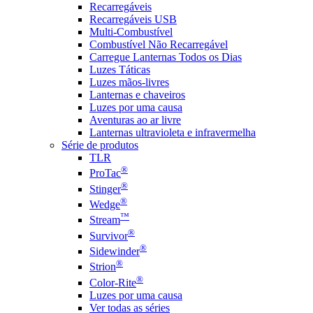
Recarregáveis
Recarregáveis USB
Multi-Combustível
Combustível Não Recarregável
Carregue Lanternas Todos os Dias
Luzes Táticas
Luzes mãos-livres
Lanternas e chaveiros
Luzes por uma causa
Aventuras ao ar livre
Lanternas ultravioleta e infravermelha
Série de produtos
TLR
®
ProTac
®
Stinger
®
Wedge
™
Stream
®
Survivor
®
Sidewinder
®
Strion
®
Color-Rite
Luzes por uma causa
Ver todas as séries