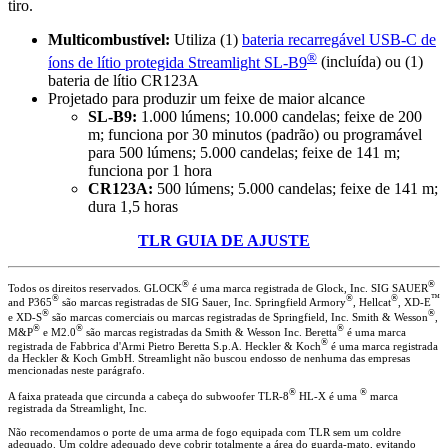
tiro.
Multicombustível:
Utiliza (1)
bateria recarregável USB-C de
®
íons de lítio protegida Streamlight SL-B9
(incluída) ou (1)
bateria de lítio CR123A
Projetado para produzir um feixe de maior alcance
SL-B9:
1.000 lúmens; 10.000 candelas; feixe de 200
m; funciona por 30 minutos (padrão) ou programável
para 500 lúmens; 5.000 candelas; feixe de 141 m;
funciona por 1 hora
CR123A:
500 lúmens; 5.000 candelas; feixe de 141 m;
dura 1,5 horas
TLR GUIA DE AJUSTE
®
®
Todos os direitos reservados. GLOCK
é uma marca registrada de Glock, Inc. SIG SAUER
®
®
®
™
and P365
são marcas registradas de SIG Sauer, Inc. Springfield Armory
, Hellcat
, XD-E
®
®
e XD-S
são marcas comerciais ou marcas registradas de Springfield, Inc. Smith & Wesson
,
®
®
®
M&P
e M2.0
são marcas registradas da Smith & Wesson Inc. Beretta
é uma marca
®
registrada de Fabbrica d'Armi Pietro Beretta S.p.A. Heckler & Koch
é uma marca registrada
da Heckler & Koch GmbH. Streamlight não buscou endosso de nenhuma das empresas
mencionadas neste parágrafo.
®
®
A faixa prateada que circunda a cabeça do subwoofer TLR-8
HL-X é uma
marca
registrada da Streamlight, Inc.
Não recomendamos o porte de uma arma de fogo equipada com TLR sem um coldre
adequado. Um coldre adequado deve cobrir totalmente a área do guarda-mato, evitando