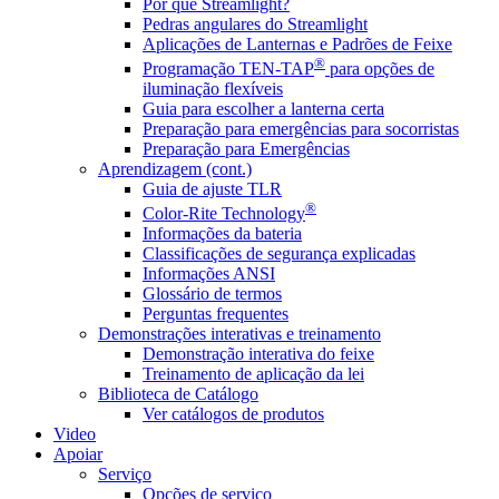
Por que Streamlight?
Pedras angulares do Streamlight
Aplicações de Lanternas e Padrões de Feixe
®
Programação TEN-TAP
para opções de
iluminação flexíveis
Guia para escolher a lanterna certa
Preparação para emergências para socorristas
Preparação para Emergências
Aprendizagem (cont.)
Guia de ajuste TLR
®
Color-Rite Technology
Informações da bateria
Classificações de segurança explicadas
Informações ANSI
Glossário de termos
Perguntas frequentes
Demonstrações interativas e treinamento
Demonstração interativa do feixe
Treinamento de aplicação da lei
Biblioteca de Catálogo
Ver catálogos de produtos
Video
Apoiar
Serviço
Opções de serviço