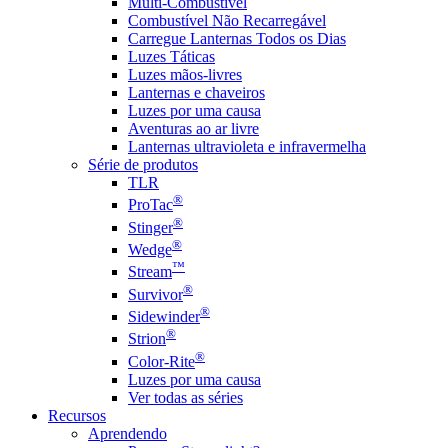
Multi-Combustível
Combustível Não Recarregável
Carregue Lanternas Todos os Dias
Luzes Táticas
Luzes mãos-livres
Lanternas e chaveiros
Luzes por uma causa
Aventuras ao ar livre
Lanternas ultravioleta e infravermelha
Série de produtos
TLR
®
ProTac
®
Stinger
®
Wedge
™
Stream
®
Survivor
®
Sidewinder
®
Strion
®
Color-Rite
Luzes por uma causa
Ver todas as séries
Recursos
Aprendendo