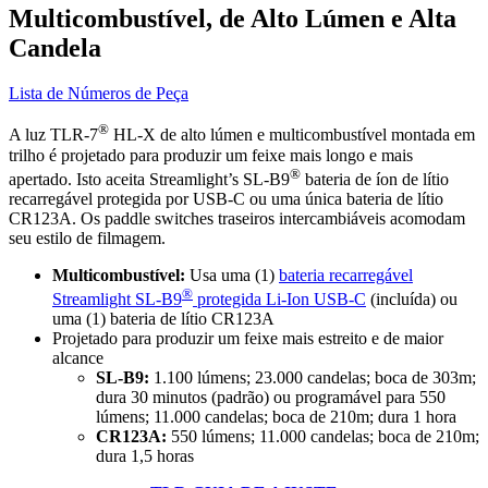
Multicombustível, de Alto Lúmen e Alta
Candela
Lista de Números de Peça
®
A luz TLR-7
HL-X de alto lúmen e multicombustível montada em
trilho é projetado para produzir um feixe mais longo e mais
®
apertado. Isto aceita Streamlight’s SL-B9
bateria de íon de lítio
recarregável protegida por USB-C ou uma única bateria de lítio
CR123A. Os paddle switches traseiros intercambiáveis ​​acomodam
seu estilo de filmagem.
Multicombustível:
Usa uma (1)
bateria recarregável
®
Streamlight SL-B9
protegida Li-Ion USB-C
(incluída) ou
uma (1) bateria de lítio CR123A
Projetado para produzir um feixe mais estreito e de maior
alcance
SL-B9:
1.100 lúmens; 23.000 candelas; boca de 303m;
dura 30 minutos (padrão) ou programável para 550
lúmens; 11.000 candelas; boca de 210m; dura 1 hora
CR123A:
550 lúmens; 11.000 candelas; boca de 210m;
dura 1,5 horas