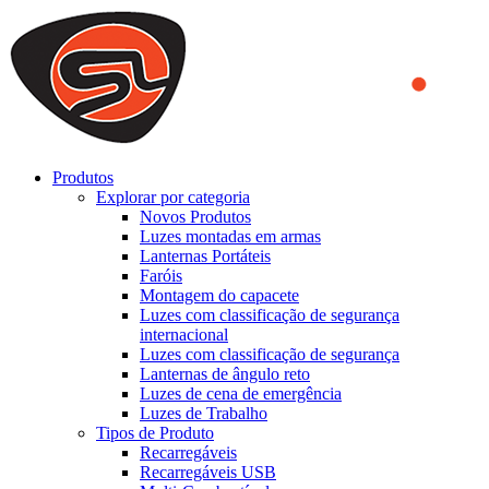
We use cookies to ensure that we provide you the best experience
on our website. By continuing to browse this website, you accept
that cookies are used to help us analyze how the website is used and
to offer you a better experience. To learn more or to find out how
you can disable cookies, you can access our
Privacy Policy
.
ACCEPT AND CLOSE
Produtos
Explorar por categoria
Novos Produtos
Luzes montadas em armas
Lanternas Portáteis
Faróis
Montagem do capacete
Luzes com classificação de segurança
internacional
Luzes com classificação de segurança
Lanternas de ângulo reto
Luzes de cena de emergência
Luzes de Trabalho
Tipos de Produto
Recarregáveis
Recarregáveis USB