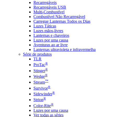
Recarregáveis
Recarregáveis USB
Multi-Combustível
Combustível Não Recarregável
Carregue Lanternas Todos os Dias
Luzes Táticas
Luzes mãos-livres
Lanternas e chaveiros
Luzes por uma causa
Aventuras ao ar livre
Lanternas ultravioleta e infravermelha
Série de produtos
TLR
®
ProTac
®
Stinger
®
Wedge
™
Stream
®
Survivor
®
Sidewinder
®
Strion
®
Color-Rite
Luzes por uma causa
Ver todas as séries