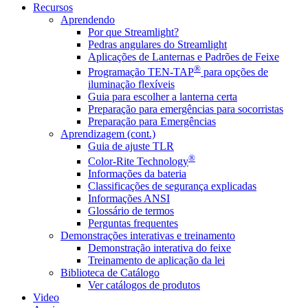
Recursos
Aprendendo
Por que Streamlight?
Pedras angulares do Streamlight
Aplicações de Lanternas e Padrões de Feixe
®
Programação TEN-TAP
para opções de
iluminação flexíveis
Guia para escolher a lanterna certa
Preparação para emergências para socorristas
Preparação para Emergências
Aprendizagem (cont.)
Guia de ajuste TLR
®
Color-Rite Technology
Informações da bateria
Classificações de segurança explicadas
Informações ANSI
Glossário de termos
Perguntas frequentes
Demonstrações interativas e treinamento
Demonstração interativa do feixe
Treinamento de aplicação da lei
Biblioteca de Catálogo
Ver catálogos de produtos
Video