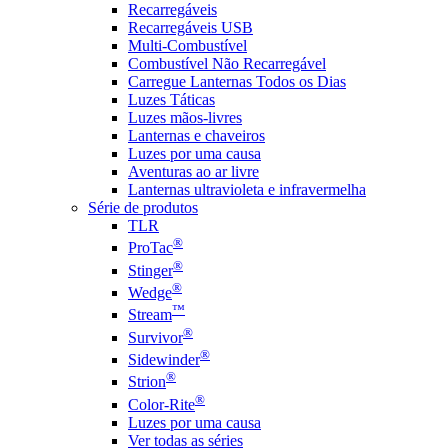
Recarregáveis
Recarregáveis USB
Multi-Combustível
Combustível Não Recarregável
Carregue Lanternas Todos os Dias
Luzes Táticas
Luzes mãos-livres
Lanternas e chaveiros
Luzes por uma causa
Aventuras ao ar livre
Lanternas ultravioleta e infravermelha
Série de produtos
TLR
®
ProTac
®
Stinger
®
Wedge
™
Stream
®
Survivor
®
Sidewinder
®
Strion
®
Color-Rite
Luzes por uma causa
Ver todas as séries