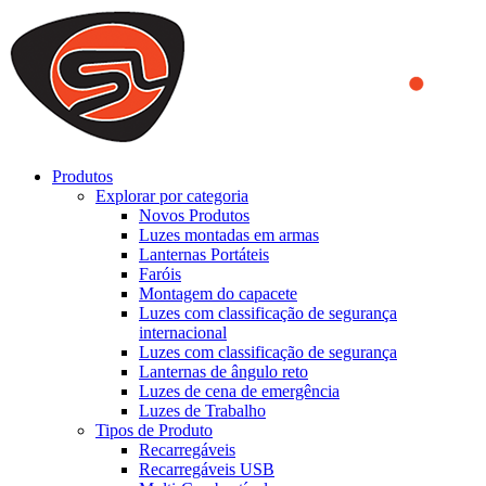
We use cookies to ensure that we provide you the best experience
on our website. By continuing to browse this website, you accept
that cookies are used to help us analyze how the website is used and
to offer you a better experience. To learn more or to find out how
you can disable cookies, you can access our
Privacy Policy
.
ACCEPT AND CLOSE
Produtos
Explorar por categoria
Novos Produtos
Luzes montadas em armas
Lanternas Portáteis
Faróis
Montagem do capacete
Luzes com classificação de segurança
internacional
Luzes com classificação de segurança
Lanternas de ângulo reto
Luzes de cena de emergência
Luzes de Trabalho
Tipos de Produto
Recarregáveis
Recarregáveis USB