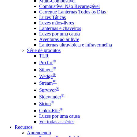
Multi-Combustível
Combustível Não Recarregável
Carregue Lanternas Todos os Dias
Luzes Táticas
Luzes mãos-livres
Lanternas e chaveiros
Luzes por uma causa
Aventuras ao ar livre
Lanternas ultravioleta e infravermelha
Série de produtos
TLR
®
ProTac
®
Stinger
®
Wedge
™
Stream
®
Survivor
®
Sidewinder
®
Strion
®
Color-Rite
Luzes por uma causa
Ver todas as séries
Recursos
Aprendendo