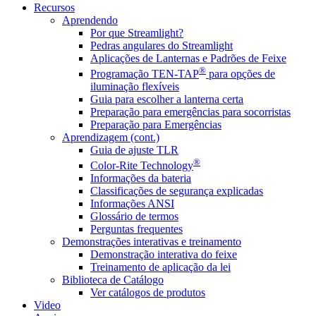
Recursos
Aprendendo
Por que Streamlight?
Pedras angulares do Streamlight
Aplicações de Lanternas e Padrões de Feixe
®
Programação TEN-TAP
para opções de
iluminação flexíveis
Guia para escolher a lanterna certa
Preparação para emergências para socorristas
Preparação para Emergências
Aprendizagem (cont.)
Guia de ajuste TLR
®
Color-Rite Technology
Informações da bateria
Classificações de segurança explicadas
Informações ANSI
Glossário de termos
Perguntas frequentes
Demonstrações interativas e treinamento
Demonstração interativa do feixe
Treinamento de aplicação da lei
Biblioteca de Catálogo
Ver catálogos de produtos
Video