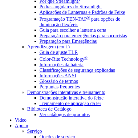
Por que Streamlight?
Pedras angulares do Streamlight
Aplicações de Lanternas e Padrões de Feixe
®
Programação TEN-TAP
para opções de
iluminação flexíveis
Guia para escolher a lanterna certa
Preparação para emergências para socorristas
Preparação para Emergências
Aprendizagem (cont.)
Guia de ajuste TLR
®
Color-Rite Technology
Informações da bateria
Classificações de segurança explicadas
Informações ANSI
Glossário de termos
Perguntas frequentes
Demonstrações interativas e treinamento
Demonstração interativa do feixe
Treinamento de aplicação da lei
Biblioteca de Catálogo
Ver catálogos de produtos
Video
Apoiar
Serviço
Opções de serviço