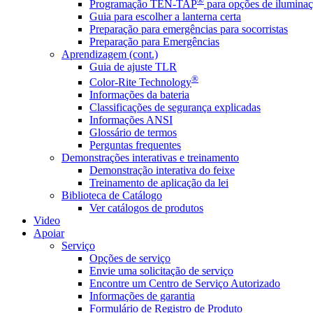
®
Programação TEN-TAP
para opções de iluminaç
Guia para escolher a lanterna certa
Preparação para emergências para socorristas
Preparação para Emergências
Aprendizagem (cont.)
Guia de ajuste TLR
®
Color-Rite Technology
Informações da bateria
Classificações de segurança explicadas
Informações ANSI
Glossário de termos
Perguntas frequentes
Demonstrações interativas e treinamento
Demonstração interativa do feixe
Treinamento de aplicação da lei
Biblioteca de Catálogo
Ver catálogos de produtos
Video
Apoiar
Serviço
Opções de serviço
Envie uma solicitação de serviço
Encontre um Centro de Serviço Autorizado
Informações de garantia
Formulário de Registro de Produto