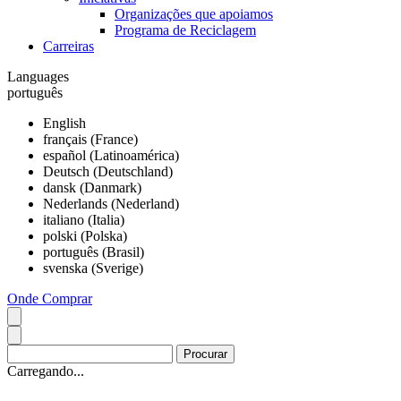
Organizações que apoiamos
Programa de Reciclagem
Carreiras
Languages
português
English
français (France)
español (Latinoamérica)
Deutsch (Deutschland)
dansk (Danmark)
Nederlands (Nederland)
italiano (Italia)
polski (Polska)
português (Brasil)
svenska (Sverige)
Onde Comprar
Carregando...