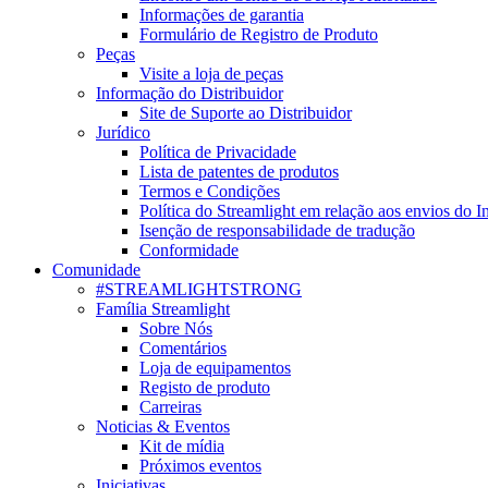
Informações de garantia
Formulário de Registro de Produto
Peças
Visite a loja de peças
Informação do Distribuidor
Site de Suporte ao Distribuidor
Jurídico
Política de Privacidade
Lista de patentes de produtos
Termos e Condições
Política do Streamlight em relação aos envios do I
Isenção de responsabilidade de tradução
Conformidade
Comunidade
#STREAMLIGHTSTRONG
Família Streamlight
Sobre Nós
Comentários
Loja de equipamentos
Registo de produto
Carreiras
Noticias & Eventos
Kit de mídia
Próximos eventos
Iniciativas