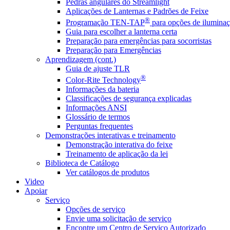
Pedras angulares do Streamlight
Aplicações de Lanternas e Padrões de Feixe
®
Programação TEN-TAP
para opções de iluminaç
Guia para escolher a lanterna certa
Preparação para emergências para socorristas
Preparação para Emergências
Aprendizagem (cont.)
Guia de ajuste TLR
®
Color-Rite Technology
Informações da bateria
Classificações de segurança explicadas
Informações ANSI
Glossário de termos
Perguntas frequentes
Demonstrações interativas e treinamento
Demonstração interativa do feixe
Treinamento de aplicação da lei
Biblioteca de Catálogo
Ver catálogos de produtos
Video
Apoiar
Serviço
Opções de serviço
Envie uma solicitação de serviço
Encontre um Centro de Serviço Autorizado