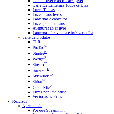
Combustível Não Recarregável
Carregue Lanternas Todos os Dias
Luzes Táticas
Luzes mãos-livres
Lanternas e chaveiros
Luzes por uma causa
Aventuras ao ar livre
Lanternas ultravioleta e infravermelha
Série de produtos
TLR
®
ProTac
®
Stinger
®
Wedge
™
Stream
®
Survivor
®
Sidewinder
®
Strion
®
Color-Rite
Luzes por uma causa
Ver todas as séries
Recursos
Aprendendo
Por que Streamlight?