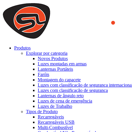
We use cookies to ensure that we provide you the best experience on o
you a better experience. To learn more or to find out how you can di
ACCEPT AND CLOSE
Produtos
Explorar por categoria
Novos Produtos
Luzes montadas em armas
Lanternas Portáteis
Faróis
Montagem do capacete
Luzes com classificação de segurança internaciona
Luzes com classificação de segurança
Lanternas de ângulo reto
Luzes de cena de emergência
Luzes de Trabalho
Tipos de Produto
Recarregáveis
Recarregáveis USB
Multi-Combustível