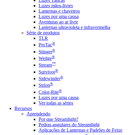
Luzes Táticas
Luzes mãos-livres
Lanternas e chaveiros
Luzes por uma causa
Aventuras ao ar livre
Lanternas ultravioleta e infravermelha
Série de produtos
TLR
®
ProTac
®
Stinger
®
Wedge
™
Stream
®
Survivor
®
Sidewinder
®
Strion
®
Color-Rite
Luzes por uma causa
Ver todas as séries
Recursos
Aprendendo
Por que Streamlight?
Pedras angulares do Streamlight
Aplicações de Lanternas e Padrões de Feixe