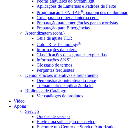
Pedras angulares do Streamlight
Aplicações de Lanternas e Padrões de Feixe
®
Programação TEN-TAP
para opções de iluminaç
Guia para escolher a lanterna certa
Preparação para emergências para socorristas
Preparação para Emergências
Aprendizagem (cont.)
Guia de ajuste TLR
®
Color-Rite Technology
Informações da bateria
Classificações de segurança explicadas
Informações ANSI
Glossário de termos
Perguntas frequentes
Demonstrações interativas e treinamento
Demonstração interativa do feixe
Treinamento de aplicação da lei
Biblioteca de Catálogo
Ver catálogos de produtos
Video
Apoiar
Serviço
Opções de serviço
Envie uma solicitação de serviço
Encontre um Centro de Serviço Autorizado