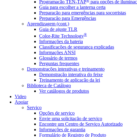
®
Programação TEN-TAP
para opções de iluminaç
Guia para escolher a lanterna certa
Preparação para emergências para socorristas
Preparação para Emergências
Aprendizagem (cont.)
Guia de ajuste TLR
®
Color-Rite Technology
Informações da bateria
Classificações de segurança explicadas
Informações ANSI
Glossário de termos
Perguntas frequentes
Demonstrações interativas e treinamento
Demonstração interativa do feixe
Treinamento de aplicação da lei
Biblioteca de Catálogo
Ver catálogos de produtos
Video
Apoiar
Serviço
Opções de serviço
Envie uma solicitação de serviço
Encontre um Centro de Serviço Autorizado
Informações de garantia
Formulário de Registro de Produto