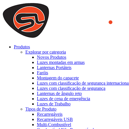
We use cookies to ensure that we provide you the best experience on o
you a better experience. To learn more or to find out how you can di
ACCEPT AND CLOSE
Produtos
Explorar por categoria
Novos Produtos
Luzes montadas em armas
Lanternas Portáteis
Faróis
Montagem do capacete
Luzes com classificação de segurança internaciona
Luzes com classificação de segurança
Lanternas de ângulo reto
Luzes de cena de emergência
Luzes de Trabalho
Tipos de Produto
Recarregáveis
Recarregáveis USB
Multi-Combustível