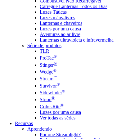
Combustível Não Recarregável
Carregue Lanternas Todos os Dias
Luzes Táticas
Luzes mãos-livres
Lanternas e chaveiros
Luzes por uma causa
Aventuras ao ar livre
Lanternas ultravioleta e infravermelha
Série de produtos
TLR
®
ProTac
®
Stinger
®
Wedge
™
Stream
®
Survivor
®
Sidewinder
®
Strion
®
Color-Rite
Luzes por uma causa
Ver todas as séries
Recursos
Aprendendo
Por que Streamlight?