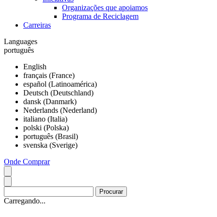
Organizações que apoiamos
Programa de Reciclagem
Carreiras
Languages
português
English
français (France)
español (Latinoamérica)
Deutsch (Deutschland)
dansk (Danmark)
Nederlands (Nederland)
italiano (Italia)
polski (Polska)
português (Brasil)
svenska (Sverige)
Onde Comprar
Carregando...