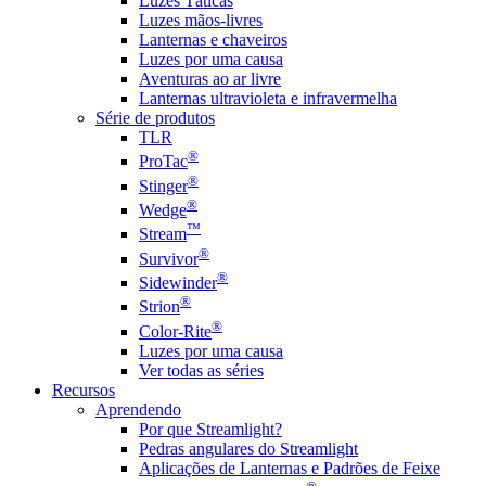
Luzes Táticas
Luzes mãos-livres
Lanternas e chaveiros
Luzes por uma causa
Aventuras ao ar livre
Lanternas ultravioleta e infravermelha
Série de produtos
TLR
®
ProTac
®
Stinger
®
Wedge
™
Stream
®
Survivor
®
Sidewinder
®
Strion
®
Color-Rite
Luzes por uma causa
Ver todas as séries
Recursos
Aprendendo
Por que Streamlight?
Pedras angulares do Streamlight
Aplicações de Lanternas e Padrões de Feixe