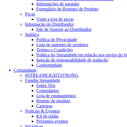
Informações de garantia
Formulário de Registro de Produto
Peças
Visite a loja de peças
Informação do Distribuidor
Site de Suporte ao Distribuidor
Jurídico
Política de Privacidade
Lista de patentes de produtos
Termos e Condições
Política do Streamlight em relação aos envios do I
Isenção de responsabilidade de tradução
Conformidade
Comunidade
#STREAMLIGHTSTRONG
Família Streamlight
Sobre Nós
Comentários
Loja de equipamentos
Registo de produto
Carreiras
Noticias & Eventos
Kit de mídia
Próximos eventos
Iniciativas