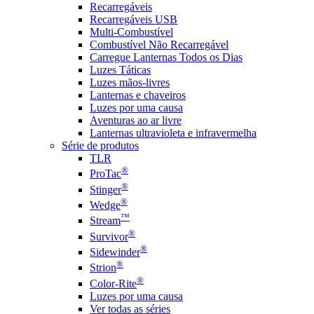
Recarregáveis
Recarregáveis USB
Multi-Combustível
Combustível Não Recarregável
Carregue Lanternas Todos os Dias
Luzes Táticas
Luzes mãos-livres
Lanternas e chaveiros
Luzes por uma causa
Aventuras ao ar livre
Lanternas ultravioleta e infravermelha
Série de produtos
TLR
®
ProTac
®
Stinger
®
Wedge
™
Stream
®
Survivor
®
Sidewinder
®
Strion
®
Color-Rite
Luzes por uma causa
Ver todas as séries