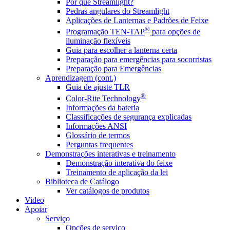
Por que Streamlight?
Pedras angulares do Streamlight
Aplicações de Lanternas e Padrões de Feixe
®
Programação TEN-TAP
para opções de
iluminação flexíveis
Guia para escolher a lanterna certa
Preparação para emergências para socorristas
Preparação para Emergências
Aprendizagem (cont.)
Guia de ajuste TLR
®
Color-Rite Technology
Informações da bateria
Classificações de segurança explicadas
Informações ANSI
Glossário de termos
Perguntas frequentes
Demonstrações interativas e treinamento
Demonstração interativa do feixe
Treinamento de aplicação da lei
Biblioteca de Catálogo
Ver catálogos de produtos
Video
Apoiar
Serviço
Opções de serviço