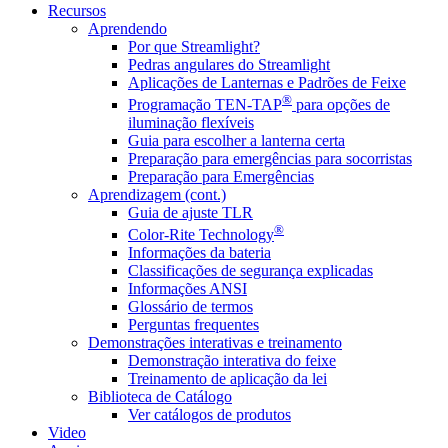
Recursos
Aprendendo
Por que Streamlight?
Pedras angulares do Streamlight
Aplicações de Lanternas e Padrões de Feixe
®
Programação TEN-TAP
para opções de
iluminação flexíveis
Guia para escolher a lanterna certa
Preparação para emergências para socorristas
Preparação para Emergências
Aprendizagem (cont.)
Guia de ajuste TLR
®
Color-Rite Technology
Informações da bateria
Classificações de segurança explicadas
Informações ANSI
Glossário de termos
Perguntas frequentes
Demonstrações interativas e treinamento
Demonstração interativa do feixe
Treinamento de aplicação da lei
Biblioteca de Catálogo
Ver catálogos de produtos
Video