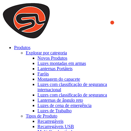
We use cookies to ensure that we provide you the best experience
on our website. By continuing to browse this website, you accept
that cookies are used to help us analyze how the website is used and
to offer you a better experience. To learn more or to find out how
you can disable cookies, you can access our
Privacy Policy
.
ACCEPT AND CLOSE
Produtos
Explorar por categoria
Novos Produtos
Luzes montadas em armas
Lanternas Portáteis
Faróis
Montagem do capacete
Luzes com classificação de segurança
internacional
Luzes com classificação de segurança
Lanternas de ângulo reto
Luzes de cena de emergência
Luzes de Trabalho
Tipos de Produto
Recarregáveis
Recarregáveis USB