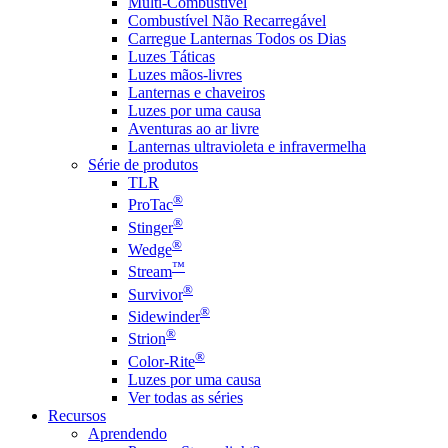
Multi-Combustível
Combustível Não Recarregável
Carregue Lanternas Todos os Dias
Luzes Táticas
Luzes mãos-livres
Lanternas e chaveiros
Luzes por uma causa
Aventuras ao ar livre
Lanternas ultravioleta e infravermelha
Série de produtos
TLR
®
ProTac
®
Stinger
®
Wedge
™
Stream
®
Survivor
®
Sidewinder
®
Strion
®
Color-Rite
Luzes por uma causa
Ver todas as séries
Recursos
Aprendendo