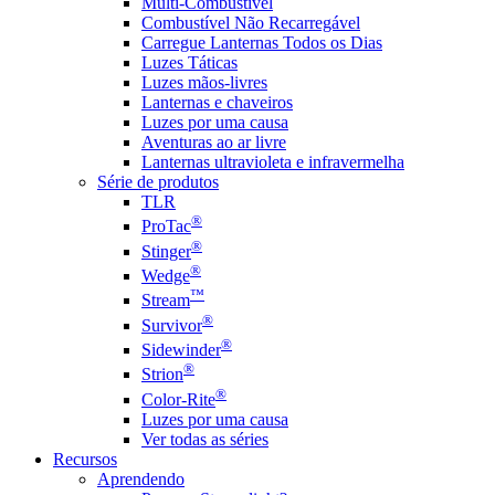
Multi-Combustível
Combustível Não Recarregável
Carregue Lanternas Todos os Dias
Luzes Táticas
Luzes mãos-livres
Lanternas e chaveiros
Luzes por uma causa
Aventuras ao ar livre
Lanternas ultravioleta e infravermelha
Série de produtos
TLR
®
ProTac
®
Stinger
®
Wedge
™
Stream
®
Survivor
®
Sidewinder
®
Strion
®
Color-Rite
Luzes por uma causa
Ver todas as séries
Recursos
Aprendendo