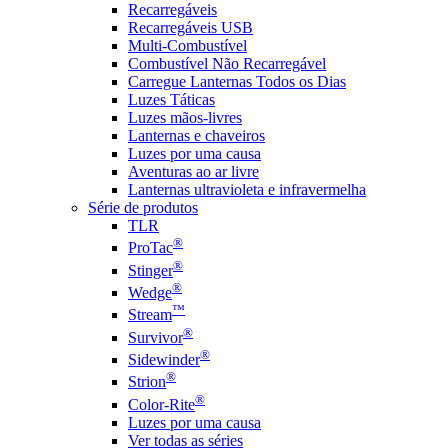
Recarregáveis
Recarregáveis USB
Multi-Combustível
Combustível Não Recarregável
Carregue Lanternas Todos os Dias
Luzes Táticas
Luzes mãos-livres
Lanternas e chaveiros
Luzes por uma causa
Aventuras ao ar livre
Lanternas ultravioleta e infravermelha
Série de produtos
TLR
®
ProTac
®
Stinger
®
Wedge
™
Stream
®
Survivor
®
Sidewinder
®
Strion
®
Color-Rite
Luzes por uma causa
Ver todas as séries