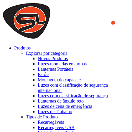
We use cookies to ensure that we provide you the best experience
on our website. By continuing to browse this website, you accept
that cookies are used to help us analyze how the website is used and
to offer you a better experience. To learn more or to find out how
you can disable cookies, you can access our
Privacy Policy
.
ACCEPT AND CLOSE
Produtos
Explorar por categoria
Novos Produtos
Luzes montadas em armas
Lanternas Portáteis
Faróis
Montagem do capacete
Luzes com classificação de segurança
internacional
Luzes com classificação de segurança
Lanternas de ângulo reto
Luzes de cena de emergência
Luzes de Trabalho
Tipos de Produto
Recarregáveis
Recarregáveis USB