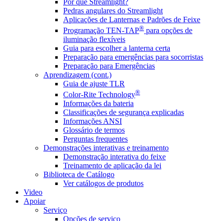
Por que Streamlight?
Pedras angulares do Streamlight
Aplicações de Lanternas e Padrões de Feixe
®
Programação TEN-TAP
para opções de
iluminação flexíveis
Guia para escolher a lanterna certa
Preparação para emergências para socorristas
Preparação para Emergências
Aprendizagem (cont.)
Guia de ajuste TLR
®
Color-Rite Technology
Informações da bateria
Classificações de segurança explicadas
Informações ANSI
Glossário de termos
Perguntas frequentes
Demonstrações interativas e treinamento
Demonstração interativa do feixe
Treinamento de aplicação da lei
Biblioteca de Catálogo
Ver catálogos de produtos
Video
Apoiar
Serviço
Opções de serviço