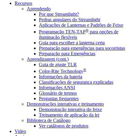
Recursos
Aprendendo
Por que Streamlight?
Pedras angulares do Streamlight
Aplicações de Lanternas e Padrões de Feixe
®
Programação TEN-TAP
para opções de
iluminação flexíveis
Guia para escolher a lanterna certa
Preparação para emergências para socorristas
Preparação para Emergências
Aprendizagem (cont.)
Guia de ajuste TLR
®
Color-Rite Technology
Informações da bateria
Classificações de segurança explicadas
Informações ANSI
Glossário de termos
Perguntas frequentes
Demonstrações interativas e treinamento
Demonstração interativa do feixe
Treinamento de aplicação da lei
Biblioteca de Catálogo
Ver catálogos de produtos
Video