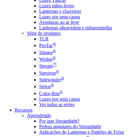
Luzes Táticas
Luzes mãos-livres
Lanternas e chaveiros
Luzes por uma causa
Aventuras ao ar livre
Lanternas ultravioleta e infravermelha
Série de produtos
TLR
®
ProTac
®
Stinger
®
Wedge
™
Stream
®
Survivor
®
Sidewinder
®
Strion
®
Color-Rite
Luzes por uma causa
Ver todas as séries
Recursos
Aprendendo
Por que Streamlight?
Pedras angulares do Streamlight
Aplicações de Lanternas e Padrões de Feixe