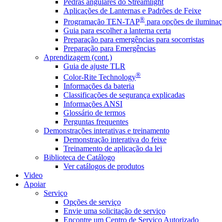
Pedras angulares do Streamlight
Aplicações de Lanternas e Padrões de Feixe
®
Programação TEN-TAP
para opções de iluminaç
Guia para escolher a lanterna certa
Preparação para emergências para socorristas
Preparação para Emergências
Aprendizagem (cont.)
Guia de ajuste TLR
®
Color-Rite Technology
Informações da bateria
Classificações de segurança explicadas
Informações ANSI
Glossário de termos
Perguntas frequentes
Demonstrações interativas e treinamento
Demonstração interativa do feixe
Treinamento de aplicação da lei
Biblioteca de Catálogo
Ver catálogos de produtos
Video
Apoiar
Serviço
Opções de serviço
Envie uma solicitação de serviço
Encontre um Centro de Serviço Autorizado