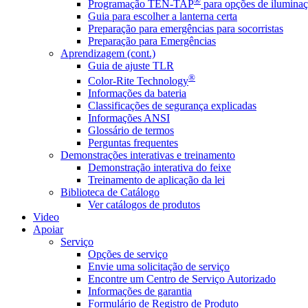
®
Programação TEN-TAP
para opções de iluminaç
Guia para escolher a lanterna certa
Preparação para emergências para socorristas
Preparação para Emergências
Aprendizagem (cont.)
Guia de ajuste TLR
®
Color-Rite Technology
Informações da bateria
Classificações de segurança explicadas
Informações ANSI
Glossário de termos
Perguntas frequentes
Demonstrações interativas e treinamento
Demonstração interativa do feixe
Treinamento de aplicação da lei
Biblioteca de Catálogo
Ver catálogos de produtos
Video
Apoiar
Serviço
Opções de serviço
Envie uma solicitação de serviço
Encontre um Centro de Serviço Autorizado
Informações de garantia
Formulário de Registro de Produto