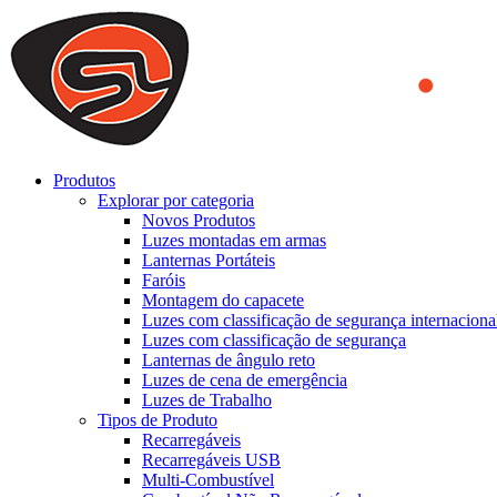
We use cookies to ensure that we provide you the best experience on o
you a better experience. To learn more or to find out how you can di
ACCEPT AND CLOSE
Produtos
Explorar por categoria
Novos Produtos
Luzes montadas em armas
Lanternas Portáteis
Faróis
Montagem do capacete
Luzes com classificação de segurança internaciona
Luzes com classificação de segurança
Lanternas de ângulo reto
Luzes de cena de emergência
Luzes de Trabalho
Tipos de Produto
Recarregáveis
Recarregáveis USB
Multi-Combustível