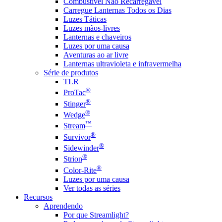
Combustível Não Recarregável
Carregue Lanternas Todos os Dias
Luzes Táticas
Luzes mãos-livres
Lanternas e chaveiros
Luzes por uma causa
Aventuras ao ar livre
Lanternas ultravioleta e infravermelha
Série de produtos
TLR
®
ProTac
®
Stinger
®
Wedge
™
Stream
®
Survivor
®
Sidewinder
®
Strion
®
Color-Rite
Luzes por uma causa
Ver todas as séries
Recursos
Aprendendo
Por que Streamlight?