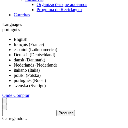
Organizações que apoiamos
Programa de Reciclagem
Carreiras
Languages
português
English
français (France)
español (Latinoamérica)
Deutsch (Deutschland)
dansk (Danmark)
Nederlands (Nederland)
italiano (Italia)
polski (Polska)
português (Brasil)
svenska (Sverige)
Onde Comprar
Carregando...