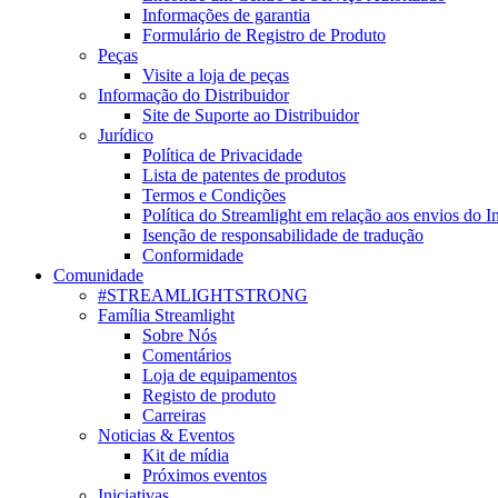
Informações de garantia
Formulário de Registro de Produto
Peças
Visite a loja de peças
Informação do Distribuidor
Site de Suporte ao Distribuidor
Jurídico
Política de Privacidade
Lista de patentes de produtos
Termos e Condições
Política do Streamlight em relação aos envios do I
Isenção de responsabilidade de tradução
Conformidade
Comunidade
#STREAMLIGHTSTRONG
Família Streamlight
Sobre Nós
Comentários
Loja de equipamentos
Registo de produto
Carreiras
Noticias & Eventos
Kit de mídia
Próximos eventos
Iniciativas