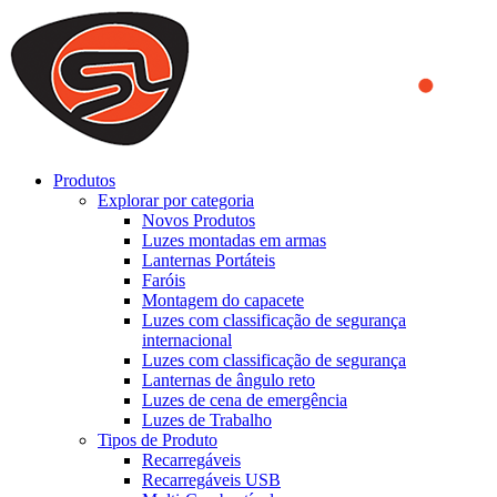
We use cookies to ensure that we provide you the best experience
on our website. By continuing to browse this website, you accept
that cookies are used to help us analyze how the website is used and
to offer you a better experience. To learn more or to find out how
you can disable cookies, you can access our
Privacy Policy
.
ACCEPT AND CLOSE
Produtos
Explorar por categoria
Novos Produtos
Luzes montadas em armas
Lanternas Portáteis
Faróis
Montagem do capacete
Luzes com classificação de segurança
internacional
Luzes com classificação de segurança
Lanternas de ângulo reto
Luzes de cena de emergência
Luzes de Trabalho
Tipos de Produto
Recarregáveis
Recarregáveis USB