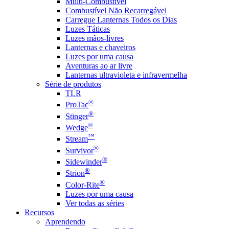
Multi-Combustível
Combustível Não Recarregável
Carregue Lanternas Todos os Dias
Luzes Táticas
Luzes mãos-livres
Lanternas e chaveiros
Luzes por uma causa
Aventuras ao ar livre
Lanternas ultravioleta e infravermelha
Série de produtos
TLR
®
ProTac
®
Stinger
®
Wedge
™
Stream
®
Survivor
®
Sidewinder
®
Strion
®
Color-Rite
Luzes por uma causa
Ver todas as séries
Recursos
Aprendendo