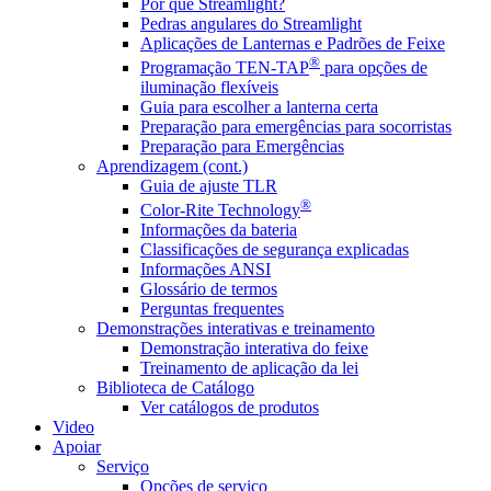
Por que Streamlight?
Pedras angulares do Streamlight
Aplicações de Lanternas e Padrões de Feixe
®
Programação TEN-TAP
para opções de
iluminação flexíveis
Guia para escolher a lanterna certa
Preparação para emergências para socorristas
Preparação para Emergências
Aprendizagem (cont.)
Guia de ajuste TLR
®
Color-Rite Technology
Informações da bateria
Classificações de segurança explicadas
Informações ANSI
Glossário de termos
Perguntas frequentes
Demonstrações interativas e treinamento
Demonstração interativa do feixe
Treinamento de aplicação da lei
Biblioteca de Catálogo
Ver catálogos de produtos
Video
Apoiar
Serviço
Opções de serviço