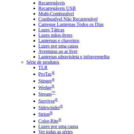
Recarregáveis
Recarregáveis USB
Multi-Combustível
Combustível Não Recarregável
Carregue Lanternas Todos os Dias
Luzes Táticas
Luzes mãos-livres
Lanternas e chaveiros
Luzes por uma causa
Aventuras ao ar livre
Lanternas ultravioleta e infravermelha
Série de produtos
TLR
®
ProTac
®
Stinger
®
Wedge
™
Stream
®
Survivor
®
Sidewinder
®
Strion
®
Color-Rite
Luzes por uma causa
Ver todas as séries