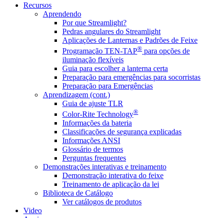
Recursos
Aprendendo
Por que Streamlight?
Pedras angulares do Streamlight
Aplicações de Lanternas e Padrões de Feixe
®
Programação TEN-TAP
para opções de
iluminação flexíveis
Guia para escolher a lanterna certa
Preparação para emergências para socorristas
Preparação para Emergências
Aprendizagem (cont.)
Guia de ajuste TLR
®
Color-Rite Technology
Informações da bateria
Classificações de segurança explicadas
Informações ANSI
Glossário de termos
Perguntas frequentes
Demonstrações interativas e treinamento
Demonstração interativa do feixe
Treinamento de aplicação da lei
Biblioteca de Catálogo
Ver catálogos de produtos
Video