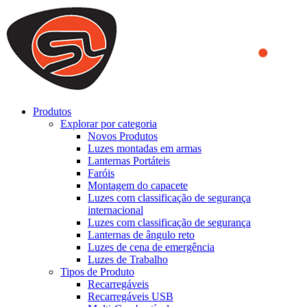
We use cookies to ensure that we provide you the best experience
on our website. By continuing to browse this website, you accept
that cookies are used to help us analyze how the website is used and
to offer you a better experience. To learn more or to find out how
you can disable cookies, you can access our
Privacy Policy
.
ACCEPT AND CLOSE
Produtos
Explorar por categoria
Novos Produtos
Luzes montadas em armas
Lanternas Portáteis
Faróis
Montagem do capacete
Luzes com classificação de segurança
internacional
Luzes com classificação de segurança
Lanternas de ângulo reto
Luzes de cena de emergência
Luzes de Trabalho
Tipos de Produto
Recarregáveis
Recarregáveis USB