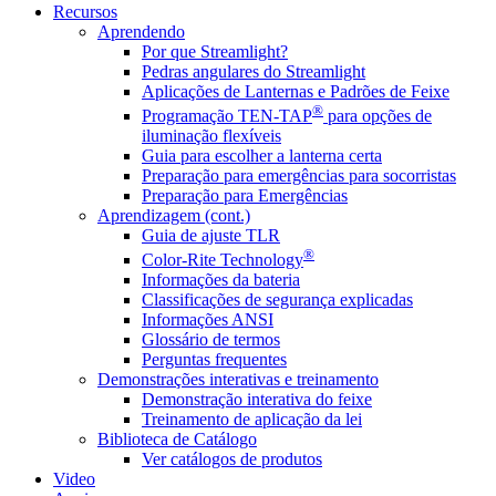
Recursos
Aprendendo
Por que Streamlight?
Pedras angulares do Streamlight
Aplicações de Lanternas e Padrões de Feixe
®
Programação TEN-TAP
para opções de
iluminação flexíveis
Guia para escolher a lanterna certa
Preparação para emergências para socorristas
Preparação para Emergências
Aprendizagem (cont.)
Guia de ajuste TLR
®
Color-Rite Technology
Informações da bateria
Classificações de segurança explicadas
Informações ANSI
Glossário de termos
Perguntas frequentes
Demonstrações interativas e treinamento
Demonstração interativa do feixe
Treinamento de aplicação da lei
Biblioteca de Catálogo
Ver catálogos de produtos
Video