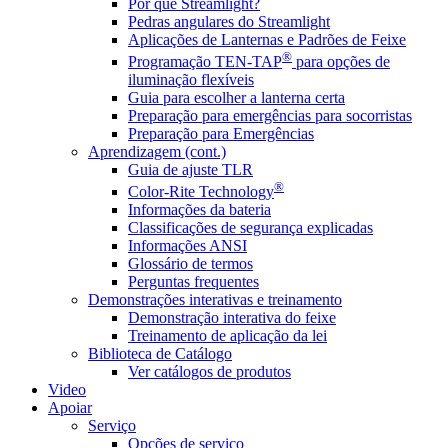
Por que Streamlight?
Pedras angulares do Streamlight
Aplicações de Lanternas e Padrões de Feixe
®
Programação TEN-TAP
para opções de
iluminação flexíveis
Guia para escolher a lanterna certa
Preparação para emergências para socorristas
Preparação para Emergências
Aprendizagem (cont.)
Guia de ajuste TLR
®
Color-Rite Technology
Informações da bateria
Classificações de segurança explicadas
Informações ANSI
Glossário de termos
Perguntas frequentes
Demonstrações interativas e treinamento
Demonstração interativa do feixe
Treinamento de aplicação da lei
Biblioteca de Catálogo
Ver catálogos de produtos
Video
Apoiar
Serviço
Opções de serviço