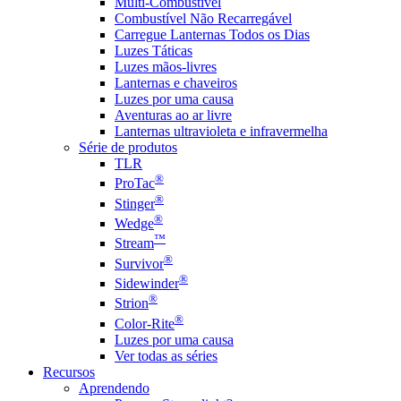
Multi-Combustível
Combustível Não Recarregável
Carregue Lanternas Todos os Dias
Luzes Táticas
Luzes mãos-livres
Lanternas e chaveiros
Luzes por uma causa
Aventuras ao ar livre
Lanternas ultravioleta e infravermelha
Série de produtos
TLR
®
ProTac
®
Stinger
®
Wedge
™
Stream
®
Survivor
®
Sidewinder
®
Strion
®
Color-Rite
Luzes por uma causa
Ver todas as séries
Recursos
Aprendendo