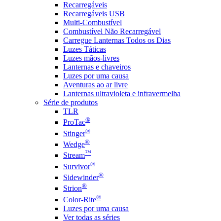
Recarregáveis
Recarregáveis USB
Multi-Combustível
Combustível Não Recarregável
Carregue Lanternas Todos os Dias
Luzes Táticas
Luzes mãos-livres
Lanternas e chaveiros
Luzes por uma causa
Aventuras ao ar livre
Lanternas ultravioleta e infravermelha
Série de produtos
TLR
®
ProTac
®
Stinger
®
Wedge
™
Stream
®
Survivor
®
Sidewinder
®
Strion
®
Color-Rite
Luzes por uma causa
Ver todas as séries