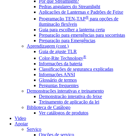
Por que Streamlight?
Pedras angulares do Streamlight
Aplicações de Lanternas e Padrões de Feixe
®
Programação TEN-TAP
para opções de
iluminação flexíveis
Guia para escolher a lanterna certa
Preparação para emergências para socorristas
Preparação para Emergências
Aprendizagem (cont.)
Guia de ajuste TLR
®
Color-Rite Technology
Informações da bateria
Classificações de segurança explicadas
Informações ANSI
Glossário de termos
Perguntas frequentes
Demonstrações interativas e treinamento
Demonstração interativa do feixe
Treinamento de aplicação da lei
Biblioteca de Catálogo
Ver catálogos de produtos
Video
Apoiar
Serviço
Opções de serviço