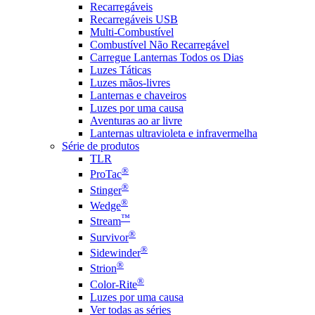
Recarregáveis
Recarregáveis USB
Multi-Combustível
Combustível Não Recarregável
Carregue Lanternas Todos os Dias
Luzes Táticas
Luzes mãos-livres
Lanternas e chaveiros
Luzes por uma causa
Aventuras ao ar livre
Lanternas ultravioleta e infravermelha
Série de produtos
TLR
®
ProTac
®
Stinger
®
Wedge
™
Stream
®
Survivor
®
Sidewinder
®
Strion
®
Color-Rite
Luzes por uma causa
Ver todas as séries