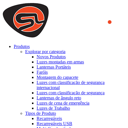
We use cookies to ensure that we provide you the best experience
on our website. By continuing to browse this website, you accept
that cookies are used to help us analyze how the website is used and
to offer you a better experience. To learn more or to find out how
you can disable cookies, you can access our
Privacy Policy
.
ACCEPT AND CLOSE
Produtos
Explorar por categoria
Novos Produtos
Luzes montadas em armas
Lanternas Portáteis
Faróis
Montagem do capacete
Luzes com classificação de segurança
internacional
Luzes com classificação de segurança
Lanternas de ângulo reto
Luzes de cena de emergência
Luzes de Trabalho
Tipos de Produto
Recarregáveis
Recarregáveis USB