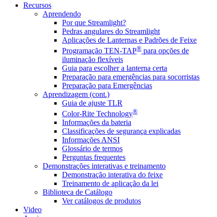
Recursos
Aprendendo
Por que Streamlight?
Pedras angulares do Streamlight
Aplicações de Lanternas e Padrões de Feixe
®
Programação TEN-TAP
para opções de
iluminação flexíveis
Guia para escolher a lanterna certa
Preparação para emergências para socorristas
Preparação para Emergências
Aprendizagem (cont.)
Guia de ajuste TLR
®
Color-Rite Technology
Informações da bateria
Classificações de segurança explicadas
Informações ANSI
Glossário de termos
Perguntas frequentes
Demonstrações interativas e treinamento
Demonstração interativa do feixe
Treinamento de aplicação da lei
Biblioteca de Catálogo
Ver catálogos de produtos
Video