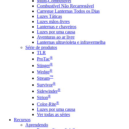
Multi-Combustível
Combustível Não Recarregável
Carregue Lanternas Todos os Dias
Luzes Táticas
Luzes mãos-livres
Lanternas e chaveiros
Luzes por uma causa
Aventuras ao ar livre
Lanternas ultravioleta e infravermelha
Série de produtos
TLR
®
ProTac
®
Stinger
®
Wedge
™
Stream
®
Survivor
®
Sidewinder
®
Strion
®
Color-Rite
Luzes por uma causa
Ver todas as séries
Recursos
Aprendendo