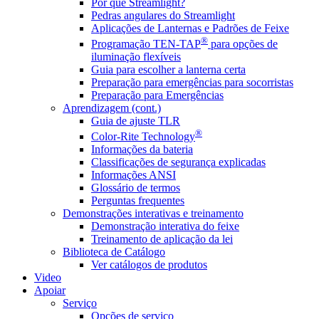
Por que Streamlight?
Pedras angulares do Streamlight
Aplicações de Lanternas e Padrões de Feixe
®
Programação TEN-TAP
para opções de
iluminação flexíveis
Guia para escolher a lanterna certa
Preparação para emergências para socorristas
Preparação para Emergências
Aprendizagem (cont.)
Guia de ajuste TLR
®
Color-Rite Technology
Informações da bateria
Classificações de segurança explicadas
Informações ANSI
Glossário de termos
Perguntas frequentes
Demonstrações interativas e treinamento
Demonstração interativa do feixe
Treinamento de aplicação da lei
Biblioteca de Catálogo
Ver catálogos de produtos
Video
Apoiar
Serviço
Opções de serviço