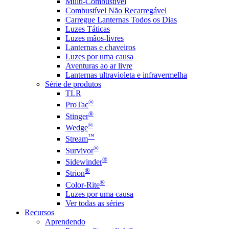
Multi-Combustível
Combustível Não Recarregável
Carregue Lanternas Todos os Dias
Luzes Táticas
Luzes mãos-livres
Lanternas e chaveiros
Luzes por uma causa
Aventuras ao ar livre
Lanternas ultravioleta e infravermelha
Série de produtos
TLR
®
ProTac
®
Stinger
®
Wedge
™
Stream
®
Survivor
®
Sidewinder
®
Strion
®
Color-Rite
Luzes por uma causa
Ver todas as séries
Recursos
Aprendendo