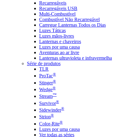
Recarregáveis
Recarregáveis USB
Multi-Combustível
Combustível Não Recarregável
Carregue Lanternas Todos os Dias
Luzes Táticas
Luzes mãos-livres
Lanternas e chaveiros
Luzes por uma causa
Aventuras ao ar livre
Lanternas ultravioleta e infravermelha
Série de produtos
TLR
®
ProTac
®
Stinger
®
Wedge
™
Stream
®
Survivor
®
Sidewinder
®
Strion
®
Color-Rite
Luzes por uma causa
Ver todas as séries