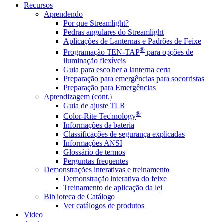
Recursos
Aprendendo
Por que Streamlight?
Pedras angulares do Streamlight
Aplicações de Lanternas e Padrões de Feixe
®
Programação TEN-TAP
para opções de
iluminação flexíveis
Guia para escolher a lanterna certa
Preparação para emergências para socorristas
Preparação para Emergências
Aprendizagem (cont.)
Guia de ajuste TLR
®
Color-Rite Technology
Informações da bateria
Classificações de segurança explicadas
Informações ANSI
Glossário de termos
Perguntas frequentes
Demonstrações interativas e treinamento
Demonstração interativa do feixe
Treinamento de aplicação da lei
Biblioteca de Catálogo
Ver catálogos de produtos
Video