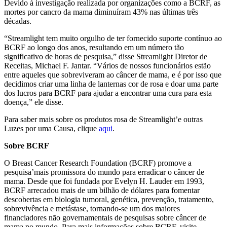
Devido à investigação realizada por organizações como a BCRF, as
mortes por cancro da mama diminuíram 43% nas últimas três
décadas.
“Streamlight tem muito orgulho de ter fornecido suporte contínuo ao
BCRF ao longo dos anos, resultando em um número tão
significativo de horas de pesquisa,” disse Streamlight Diretor de
Receitas, Michael F. Jantar. “Vários de nossos funcionários estão
entre aqueles que sobreviveram ao câncer de mama, e é por isso que
decidimos criar uma linha de lanternas cor de rosa e doar uma parte
dos lucros para BCRF para ajudar a encontrar uma cura para esta
doença,” ele disse.
Para saber mais sobre os produtos rosa de Streamlight’e outras
Luzes por uma Causa, clique
aqui
.
Sobre BCRF
O Breast Cancer Research Foundation (BCRF) promove a
pesquisa’mais promissora do mundo para erradicar o câncer de
mama. Desde que foi fundada por Evelyn H. Lauder em 1993,
BCRF arrecadou mais de um bilhão de dólares para fomentar
descobertas em biologia tumoral, genética, prevenção, tratamento,
sobrevivência e metástase, tornando-se um dos maiores
financiadores não governamentais de pesquisas sobre câncer de
mama no mundo. Para mais informações sobre BCRF, visite