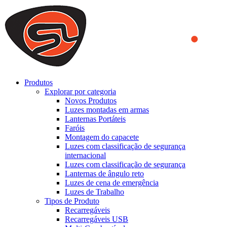
We use cookies to ensure that we provide you the best experience
on our website. By continuing to browse this website, you accept
that cookies are used to help us analyze how the website is used and
to offer you a better experience. To learn more or to find out how
you can disable cookies, you can access our
Privacy Policy
.
ACCEPT AND CLOSE
Produtos
Explorar por categoria
Novos Produtos
Luzes montadas em armas
Lanternas Portáteis
Faróis
Montagem do capacete
Luzes com classificação de segurança
internacional
Luzes com classificação de segurança
Lanternas de ângulo reto
Luzes de cena de emergência
Luzes de Trabalho
Tipos de Produto
Recarregáveis
Recarregáveis USB