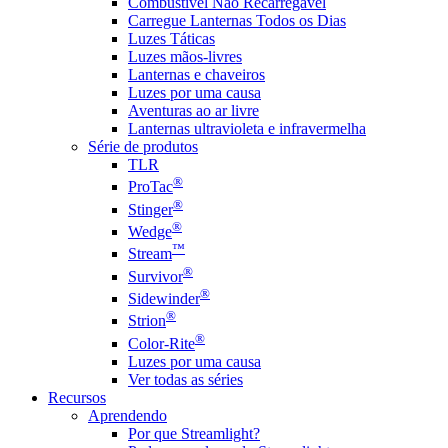
Combustível Não Recarregável
Carregue Lanternas Todos os Dias
Luzes Táticas
Luzes mãos-livres
Lanternas e chaveiros
Luzes por uma causa
Aventuras ao ar livre
Lanternas ultravioleta e infravermelha
Série de produtos
TLR
®
ProTac
®
Stinger
®
Wedge
™
Stream
®
Survivor
®
Sidewinder
®
Strion
®
Color-Rite
Luzes por uma causa
Ver todas as séries
Recursos
Aprendendo
Por que Streamlight?