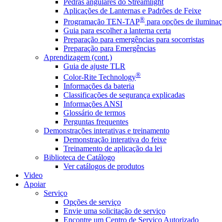
Pedras angulares do Streamlight
Aplicações de Lanternas e Padrões de Feixe
®
Programação TEN-TAP
para opções de iluminaç
Guia para escolher a lanterna certa
Preparação para emergências para socorristas
Preparação para Emergências
Aprendizagem (cont.)
Guia de ajuste TLR
®
Color-Rite Technology
Informações da bateria
Classificações de segurança explicadas
Informações ANSI
Glossário de termos
Perguntas frequentes
Demonstrações interativas e treinamento
Demonstração interativa do feixe
Treinamento de aplicação da lei
Biblioteca de Catálogo
Ver catálogos de produtos
Video
Apoiar
Serviço
Opções de serviço
Envie uma solicitação de serviço
Encontre um Centro de Serviço Autorizado