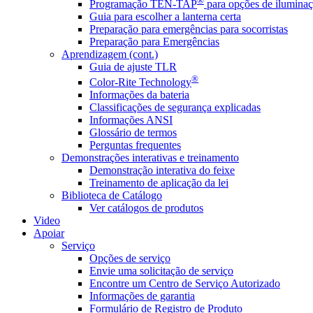
®
Programação TEN-TAP
para opções de iluminaç
Guia para escolher a lanterna certa
Preparação para emergências para socorristas
Preparação para Emergências
Aprendizagem (cont.)
Guia de ajuste TLR
®
Color-Rite Technology
Informações da bateria
Classificações de segurança explicadas
Informações ANSI
Glossário de termos
Perguntas frequentes
Demonstrações interativas e treinamento
Demonstração interativa do feixe
Treinamento de aplicação da lei
Biblioteca de Catálogo
Ver catálogos de produtos
Video
Apoiar
Serviço
Opções de serviço
Envie uma solicitação de serviço
Encontre um Centro de Serviço Autorizado
Informações de garantia
Formulário de Registro de Produto