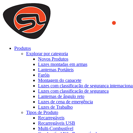
We use cookies to ensure that we provide you the best experience on o
you a better experience. To learn more or to find out how you can di
ACCEPT AND CLOSE
Produtos
Explorar por categoria
Novos Produtos
Luzes montadas em armas
Lanternas Portáteis
Faróis
Montagem do capacete
Luzes com classificação de segurança internaciona
Luzes com classificação de segurança
Lanternas de ângulo reto
Luzes de cena de emergência
Luzes de Trabalho
Tipos de Produto
Recarregáveis
Recarregáveis USB
Multi-Combustível