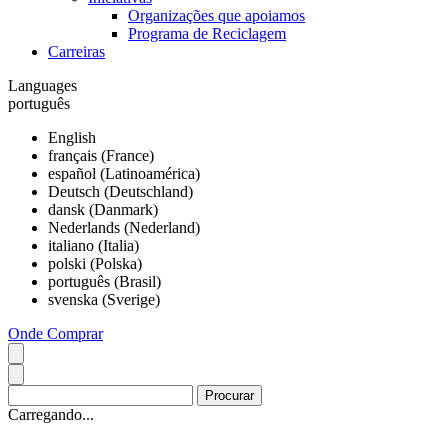
Organizações que apoiamos
Programa de Reciclagem
Carreiras
Languages
português
English
français (France)
español (Latinoamérica)
Deutsch (Deutschland)
dansk (Danmark)
Nederlands (Nederland)
italiano (Italia)
polski (Polska)
português (Brasil)
svenska (Sverige)
Onde Comprar
Carregando...