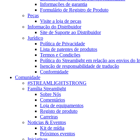
Informações de garantia
Formulário de Registro de Produto
Peças
Visite a loja de peças
Informação do Distribuidor
Site de Suporte ao Distribuidor
Jurídico
Política de Privacidade
Lista de patentes de produtos
Termos e Condições
Política do Streamlight em relação aos envios do I
Isenção de responsabilidade de tradução
Conformidade
Comunidade
#STREAMLIGHTSTRONG
Família Streamlight
Sobre Nós
Comentários
Loja de equipamentos
Registo de produto
Carreiras
Noticias & Eventos
Kit de mídia
Próximos eventos
Iniciativas