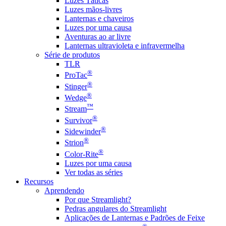
Luzes Táticas
Luzes mãos-livres
Lanternas e chaveiros
Luzes por uma causa
Aventuras ao ar livre
Lanternas ultravioleta e infravermelha
Série de produtos
TLR
®
ProTac
®
Stinger
®
Wedge
™
Stream
®
Survivor
®
Sidewinder
®
Strion
®
Color-Rite
Luzes por uma causa
Ver todas as séries
Recursos
Aprendendo
Por que Streamlight?
Pedras angulares do Streamlight
Aplicações de Lanternas e Padrões de Feixe