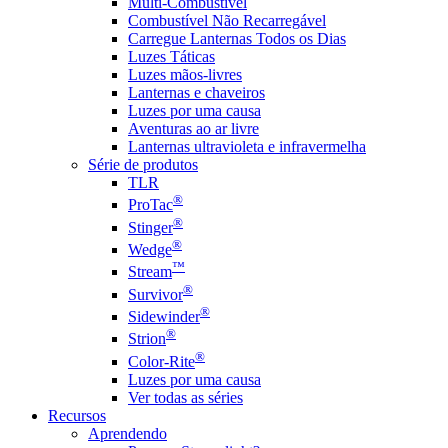
Multi-Combustível
Combustível Não Recarregável
Carregue Lanternas Todos os Dias
Luzes Táticas
Luzes mãos-livres
Lanternas e chaveiros
Luzes por uma causa
Aventuras ao ar livre
Lanternas ultravioleta e infravermelha
Série de produtos
TLR
®
ProTac
®
Stinger
®
Wedge
™
Stream
®
Survivor
®
Sidewinder
®
Strion
®
Color-Rite
Luzes por uma causa
Ver todas as séries
Recursos
Aprendendo