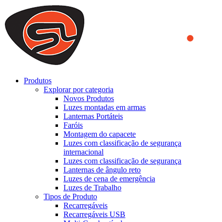
We use cookies to ensure that we provide you the best experience
on our website. By continuing to browse this website, you accept
that cookies are used to help us analyze how the website is used and
to offer you a better experience. To learn more or to find out how
you can disable cookies, you can access our
Privacy Policy
.
ACCEPT AND CLOSE
Produtos
Explorar por categoria
Novos Produtos
Luzes montadas em armas
Lanternas Portáteis
Faróis
Montagem do capacete
Luzes com classificação de segurança
internacional
Luzes com classificação de segurança
Lanternas de ângulo reto
Luzes de cena de emergência
Luzes de Trabalho
Tipos de Produto
Recarregáveis
Recarregáveis USB