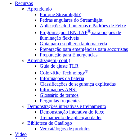
Recursos
Aprendendo
Por que Streamlight?
Pedras angulares do Streamlight
Aplicações de Lanternas e Padrões de Feixe
®
Programação TEN-TAP
para opções de
iluminação flexíveis
Guia para escolher a lanterna certa
Preparação para emergências para socorristas
Preparação para Emergências
Aprendizagem (cont.)
Guia de ajuste TLR
®
Color-Rite Technology
Informações da bateria
Classificações de segurança explicadas
Informações ANSI
Glossário de termos
Perguntas frequentes
Demonstrações interativas e treinamento
Demonstração interativa do feixe
Treinamento de aplicação da lei
Biblioteca de Catálogo
Ver catálogos de produtos
Video