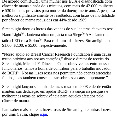
De acordo com BCRF, uma mulher nos EUA é diagnosticada com
câncer de mama a cada dois minutos, com mais de 42.000 mulheres
e 530 homens previstos para morrer da doença neste ano. A pesquisa
melhorou significativamente os resultados, com taxas de mortalidade
por câncer de mama reduzidas em 44% desde 1989.
Streamlight doou os lucros das vendas de sua lanterna chaveiro rosa
®
®
Nano Light
, lanterna ultracompacta rosa Siege
AA e lanterna
®
tática LED rosa Strion
. Para cada uma das luzes, Streamlight doa
$1.00, $2.00, e $5.00, respectivamente.
“Nosso apoio ao Breast Cancer Research Foundation é uma causa
muito próxima aos nossos corações,” disse o diretor de receita do
Streamlight, Michael F. Dineen. “Com sobreviventes entre nossos
funcionários, temos a honra de contribuir para o trabalho inovador
do BCRF’. Nossas luzes rosas nos permitem não apenas arrecadar
fundos, mas também conscientizar sobre essa causa importante.”
Streamlight lançou sua linha de luzes rosas em 2008 e desde então
mantém sua dedicação em ajudar BCRF a avançar na pesquisa e
melhorar as taxas de sobrevivência para aqueles afetados pelo
câncer de mama.
Para saber mais sobre as luzes rosas de Streamlight e outras Luzes
por uma Causa, clique
aqui
.