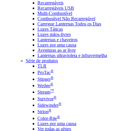
Recarregáveis
Recarregáveis USB
Multi-Combustível
Combustível Não Recarregável
Carregue Lanternas Todos os Dias
Luzes Táticas
Luzes mãos-livres
Lanternas e chaveiros
Luzes por uma causa
Aventuras ao ar livre
Lanternas ultravioleta e infravermelha
Série de produtos
TLR
®
ProTac
®
Stinger
®
Wedge
™
Stream
®
Survivor
®
Sidewinder
®
Strion
®
Color-Rite
Luzes por uma causa
Ver todas as séries