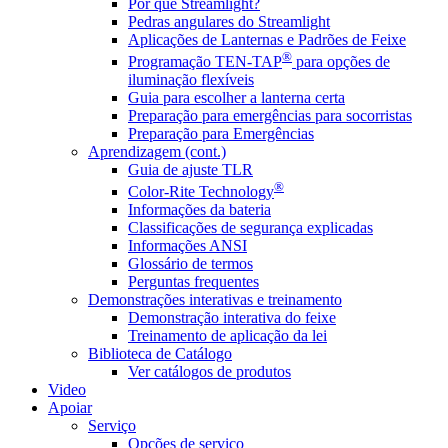
Por que Streamlight?
Pedras angulares do Streamlight
Aplicações de Lanternas e Padrões de Feixe
®
Programação TEN-TAP
para opções de
iluminação flexíveis
Guia para escolher a lanterna certa
Preparação para emergências para socorristas
Preparação para Emergências
Aprendizagem (cont.)
Guia de ajuste TLR
®
Color-Rite Technology
Informações da bateria
Classificações de segurança explicadas
Informações ANSI
Glossário de termos
Perguntas frequentes
Demonstrações interativas e treinamento
Demonstração interativa do feixe
Treinamento de aplicação da lei
Biblioteca de Catálogo
Ver catálogos de produtos
Video
Apoiar
Serviço
Opções de serviço