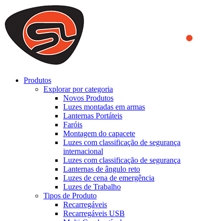
We use cookies to ensure that we provide you the best experience
on our website. By continuing to browse this website, you accept
that cookies are used to help us analyze how the website is used and
to offer you a better experience. To learn more or to find out how
you can disable cookies, you can access our
Privacy Policy
.
ACCEPT AND CLOSE
Produtos
Explorar por categoria
Novos Produtos
Luzes montadas em armas
Lanternas Portáteis
Faróis
Montagem do capacete
Luzes com classificação de segurança
internacional
Luzes com classificação de segurança
Lanternas de ângulo reto
Luzes de cena de emergência
Luzes de Trabalho
Tipos de Produto
Recarregáveis
Recarregáveis USB