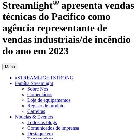
®
Streamlight
apresenta vendas
técnicas do Pacífico como
agência representante de
vendas industriais/de incêndio
do ano em 2023
Menu
#STREAMLIGHTSTRONG
Família Streamlight
Sobre Nós
Comentários
Loja de equipamentos
Registo de produto
Carreiras
Noticias & Eventos
Todos os blogs
Comunicados de imprensa
Destaque em