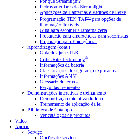
Por que Streamlight?
Pedras angulares do Streamlight
Aplicações de Lanternas e Padrões de Feixe
®
Programação TEN-TAP
para opções de
iluminação flexíveis
Guia para escolher a lanterna certa
Preparação para emergências para socorristas
Preparação para Emergências
Aprendizagem (cont.)
Guia de ajuste TLR
®
Color-Rite Technology
Informações da bateria
Classificações de segurança explicadas
Informações ANSI
Glossário de termos
Perguntas frequentes
Demonstrações interativas e treinamento
Demonstração interativa do feixe
Treinamento de aplicação da lei
Biblioteca de Catálogo
Ver catálogos de produtos
Video
Apoiar
Serviço
Opções de serviço