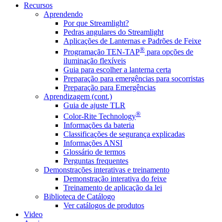
Recursos
Aprendendo
Por que Streamlight?
Pedras angulares do Streamlight
Aplicações de Lanternas e Padrões de Feixe
®
Programação TEN-TAP
para opções de
iluminação flexíveis
Guia para escolher a lanterna certa
Preparação para emergências para socorristas
Preparação para Emergências
Aprendizagem (cont.)
Guia de ajuste TLR
®
Color-Rite Technology
Informações da bateria
Classificações de segurança explicadas
Informações ANSI
Glossário de termos
Perguntas frequentes
Demonstrações interativas e treinamento
Demonstração interativa do feixe
Treinamento de aplicação da lei
Biblioteca de Catálogo
Ver catálogos de produtos
Video