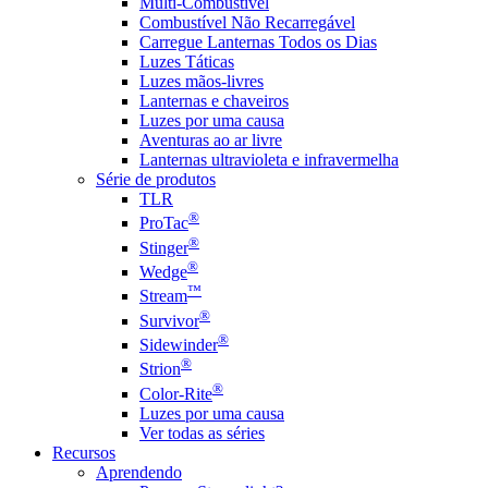
Multi-Combustível
Combustível Não Recarregável
Carregue Lanternas Todos os Dias
Luzes Táticas
Luzes mãos-livres
Lanternas e chaveiros
Luzes por uma causa
Aventuras ao ar livre
Lanternas ultravioleta e infravermelha
Série de produtos
TLR
®
ProTac
®
Stinger
®
Wedge
™
Stream
®
Survivor
®
Sidewinder
®
Strion
®
Color-Rite
Luzes por uma causa
Ver todas as séries
Recursos
Aprendendo