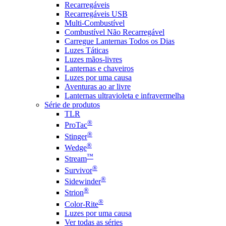
Recarregáveis
Recarregáveis USB
Multi-Combustível
Combustível Não Recarregável
Carregue Lanternas Todos os Dias
Luzes Táticas
Luzes mãos-livres
Lanternas e chaveiros
Luzes por uma causa
Aventuras ao ar livre
Lanternas ultravioleta e infravermelha
Série de produtos
TLR
®
ProTac
®
Stinger
®
Wedge
™
Stream
®
Survivor
®
Sidewinder
®
Strion
®
Color-Rite
Luzes por uma causa
Ver todas as séries