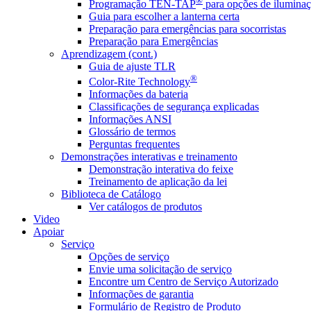
®
Programação TEN-TAP
para opções de iluminaç
Guia para escolher a lanterna certa
Preparação para emergências para socorristas
Preparação para Emergências
Aprendizagem (cont.)
Guia de ajuste TLR
®
Color-Rite Technology
Informações da bateria
Classificações de segurança explicadas
Informações ANSI
Glossário de termos
Perguntas frequentes
Demonstrações interativas e treinamento
Demonstração interativa do feixe
Treinamento de aplicação da lei
Biblioteca de Catálogo
Ver catálogos de produtos
Video
Apoiar
Serviço
Opções de serviço
Envie uma solicitação de serviço
Encontre um Centro de Serviço Autorizado
Informações de garantia
Formulário de Registro de Produto