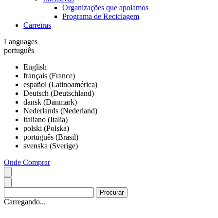
Organizações que apoiamos
Programa de Reciclagem
Carreiras
Languages
português
English
français (France)
español (Latinoamérica)
Deutsch (Deutschland)
dansk (Danmark)
Nederlands (Nederland)
italiano (Italia)
polski (Polska)
português (Brasil)
svenska (Sverige)
Onde Comprar
Carregando...