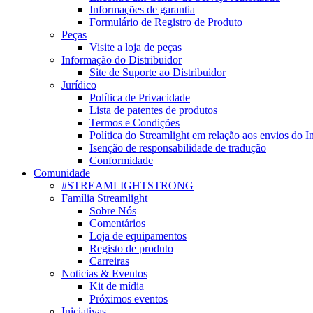
Informações de garantia
Formulário de Registro de Produto
Peças
Visite a loja de peças
Informação do Distribuidor
Site de Suporte ao Distribuidor
Jurídico
Política de Privacidade
Lista de patentes de produtos
Termos e Condições
Política do Streamlight em relação aos envios do I
Isenção de responsabilidade de tradução
Conformidade
Comunidade
#STREAMLIGHTSTRONG
Família Streamlight
Sobre Nós
Comentários
Loja de equipamentos
Registo de produto
Carreiras
Noticias & Eventos
Kit de mídia
Próximos eventos
Iniciativas