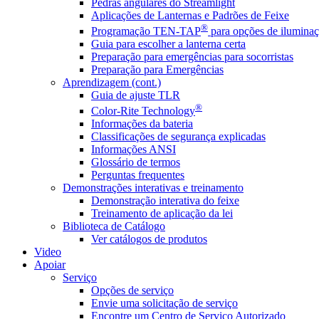
Pedras angulares do Streamlight
Aplicações de Lanternas e Padrões de Feixe
®
Programação TEN-TAP
para opções de iluminaç
Guia para escolher a lanterna certa
Preparação para emergências para socorristas
Preparação para Emergências
Aprendizagem (cont.)
Guia de ajuste TLR
®
Color-Rite Technology
Informações da bateria
Classificações de segurança explicadas
Informações ANSI
Glossário de termos
Perguntas frequentes
Demonstrações interativas e treinamento
Demonstração interativa do feixe
Treinamento de aplicação da lei
Biblioteca de Catálogo
Ver catálogos de produtos
Video
Apoiar
Serviço
Opções de serviço
Envie uma solicitação de serviço
Encontre um Centro de Serviço Autorizado