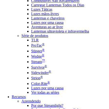
Combustível Não Recarregável
Carregue Lanternas Todos os Dias
Luzes Táticas
Luzes mãos-livres
Lanternas e chaveiros
Luzes por uma causa
Aventuras ao ar livre
Lanternas ultravioleta e infravermelha
Série de produtos
TLR
®
ProTac
®
Stinger
®
Wedge
™
Stream
®
Survivor
®
Sidewinder
®
Strion
®
Color-Rite
Luzes por uma causa
Ver todas as séries
Recursos
Aprendendo
Por que Streamlight?