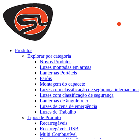
We use cookies to ensure that we provide you the best experience on o
you a better experience. To learn more or to find out how you can di
ACCEPT AND CLOSE
Produtos
Explorar por categoria
Novos Produtos
Luzes montadas em armas
Lanternas Portáteis
Faróis
Montagem do capacete
Luzes com classificação de segurança internaciona
Luzes com classificação de segurança
Lanternas de ângulo reto
Luzes de cena de emergência
Luzes de Trabalho
Tipos de Produto
Recarregáveis
Recarregáveis USB
Multi-Combustível