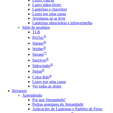
Luzes Táticas
Luzes mãos-livres
Lanternas e chaveiros
Luzes por uma causa
Aventuras ao ar livre
Lanternas ultravioleta e infravermelha
Série de produtos
TLR
®
ProTac
®
Stinger
®
Wedge
™
Stream
®
Survivor
®
Sidewinder
®
Strion
®
Color-Rite
Luzes por uma causa
Ver todas as séries
Recursos
Aprendendo
Por que Streamlight?
Pedras angulares do Streamlight
Aplicações de Lanternas e Padrões de Feixe