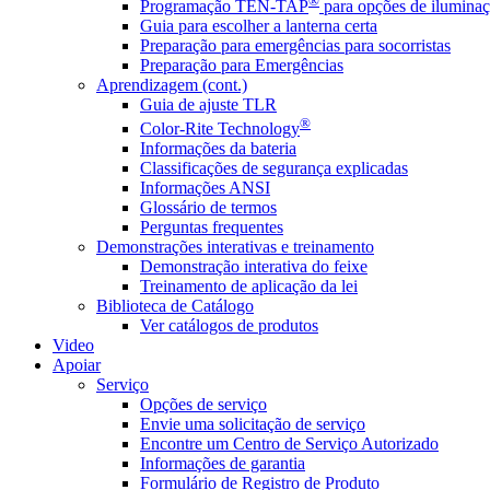
®
Programação TEN-TAP
para opções de iluminaç
Guia para escolher a lanterna certa
Preparação para emergências para socorristas
Preparação para Emergências
Aprendizagem (cont.)
Guia de ajuste TLR
®
Color-Rite Technology
Informações da bateria
Classificações de segurança explicadas
Informações ANSI
Glossário de termos
Perguntas frequentes
Demonstrações interativas e treinamento
Demonstração interativa do feixe
Treinamento de aplicação da lei
Biblioteca de Catálogo
Ver catálogos de produtos
Video
Apoiar
Serviço
Opções de serviço
Envie uma solicitação de serviço
Encontre um Centro de Serviço Autorizado
Informações de garantia
Formulário de Registro de Produto