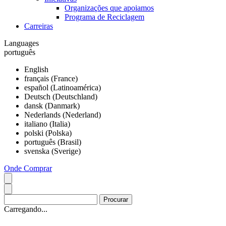
Organizações que apoiamos
Programa de Reciclagem
Carreiras
Languages
português
English
français (France)
español (Latinoamérica)
Deutsch (Deutschland)
dansk (Danmark)
Nederlands (Nederland)
italiano (Italia)
polski (Polska)
português (Brasil)
svenska (Sverige)
Onde Comprar
Carregando...