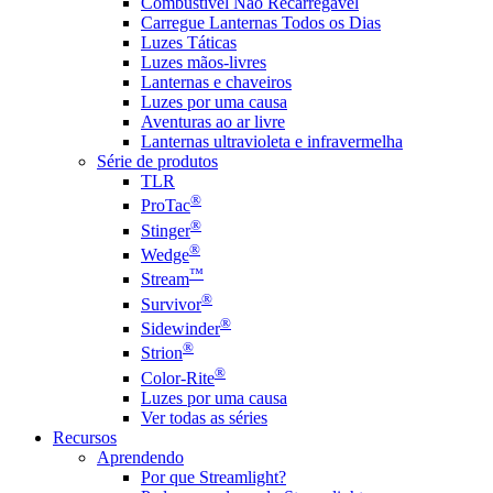
Combustível Não Recarregável
Carregue Lanternas Todos os Dias
Luzes Táticas
Luzes mãos-livres
Lanternas e chaveiros
Luzes por uma causa
Aventuras ao ar livre
Lanternas ultravioleta e infravermelha
Série de produtos
TLR
®
ProTac
®
Stinger
®
Wedge
™
Stream
®
Survivor
®
Sidewinder
®
Strion
®
Color-Rite
Luzes por uma causa
Ver todas as séries
Recursos
Aprendendo
Por que Streamlight?