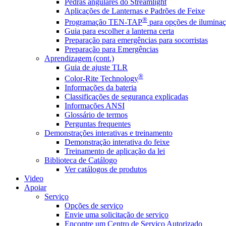
Pedras angulares do Streamlight
Aplicações de Lanternas e Padrões de Feixe
®
Programação TEN-TAP
para opções de iluminaç
Guia para escolher a lanterna certa
Preparação para emergências para socorristas
Preparação para Emergências
Aprendizagem (cont.)
Guia de ajuste TLR
®
Color-Rite Technology
Informações da bateria
Classificações de segurança explicadas
Informações ANSI
Glossário de termos
Perguntas frequentes
Demonstrações interativas e treinamento
Demonstração interativa do feixe
Treinamento de aplicação da lei
Biblioteca de Catálogo
Ver catálogos de produtos
Video
Apoiar
Serviço
Opções de serviço
Envie uma solicitação de serviço
Encontre um Centro de Serviço Autorizado