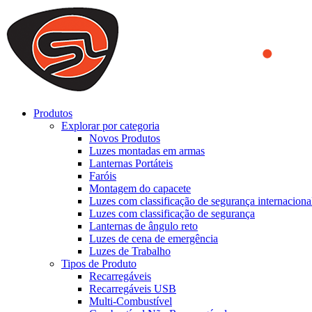
We use cookies to ensure that we provide you the best experience on o
you a better experience. To learn more or to find out how you can di
ACCEPT AND CLOSE
Produtos
Explorar por categoria
Novos Produtos
Luzes montadas em armas
Lanternas Portáteis
Faróis
Montagem do capacete
Luzes com classificação de segurança internaciona
Luzes com classificação de segurança
Lanternas de ângulo reto
Luzes de cena de emergência
Luzes de Trabalho
Tipos de Produto
Recarregáveis
Recarregáveis USB
Multi-Combustível