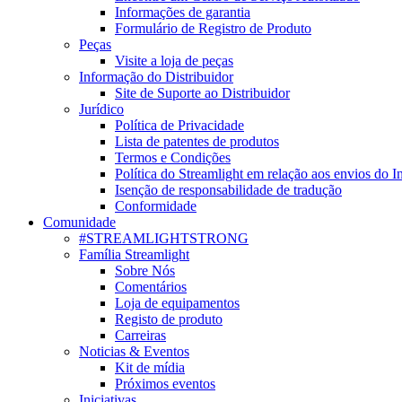
Informações de garantia
Formulário de Registro de Produto
Peças
Visite a loja de peças
Informação do Distribuidor
Site de Suporte ao Distribuidor
Jurídico
Política de Privacidade
Lista de patentes de produtos
Termos e Condições
Política do Streamlight em relação aos envios do I
Isenção de responsabilidade de tradução
Conformidade
Comunidade
#STREAMLIGHTSTRONG
Família Streamlight
Sobre Nós
Comentários
Loja de equipamentos
Registo de produto
Carreiras
Noticias & Eventos
Kit de mídia
Próximos eventos
Iniciativas