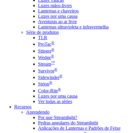
Luzes Táticas
Luzes mãos-livres
Lanternas e chaveiros
Luzes por uma causa
Aventuras ao ar livre
Lanternas ultravioleta e infravermelha
Série de produtos
TLR
®
ProTac
®
Stinger
®
Wedge
™
Stream
®
Survivor
®
Sidewinder
®
Strion
®
Color-Rite
Luzes por uma causa
Ver todas as séries
Recursos
Aprendendo
Por que Streamlight?
Pedras angulares do Streamlight
Aplicações de Lanternas e Padrões de Feixe