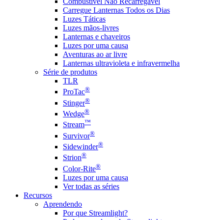
Combustível Não Recarregável
Carregue Lanternas Todos os Dias
Luzes Táticas
Luzes mãos-livres
Lanternas e chaveiros
Luzes por uma causa
Aventuras ao ar livre
Lanternas ultravioleta e infravermelha
Série de produtos
TLR
®
ProTac
®
Stinger
®
Wedge
™
Stream
®
Survivor
®
Sidewinder
®
Strion
®
Color-Rite
Luzes por uma causa
Ver todas as séries
Recursos
Aprendendo
Por que Streamlight?