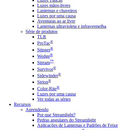
Luzes Táticas
Luzes mãos-livres
Lanternas e chaveiros
Luzes por uma causa
Aventuras ao ar livre
Lanternas ultravioleta e infravermelha
Série de produtos
TLR
®
ProTac
®
Stinger
®
Wedge
™
Stream
®
Survivor
®
Sidewinder
®
Strion
®
Color-Rite
Luzes por uma causa
Ver todas as séries
Recursos
Aprendendo
Por que Streamlight?
Pedras angulares do Streamlight
Aplicações de Lanternas e Padrões de Feixe