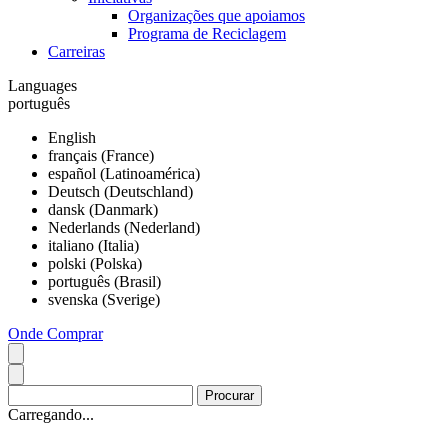
Organizações que apoiamos
Programa de Reciclagem
Carreiras
Languages
português
English
français (France)
español (Latinoamérica)
Deutsch (Deutschland)
dansk (Danmark)
Nederlands (Nederland)
italiano (Italia)
polski (Polska)
português (Brasil)
svenska (Sverige)
Onde Comprar
Carregando...