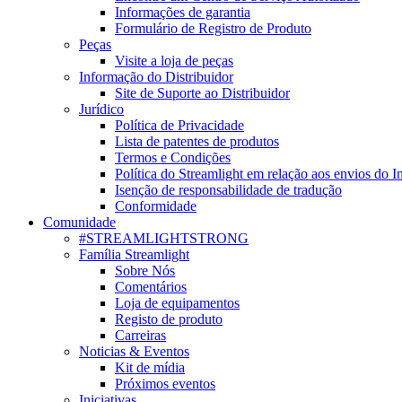
Informações de garantia
Formulário de Registro de Produto
Peças
Visite a loja de peças
Informação do Distribuidor
Site de Suporte ao Distribuidor
Jurídico
Política de Privacidade
Lista de patentes de produtos
Termos e Condições
Política do Streamlight em relação aos envios do I
Isenção de responsabilidade de tradução
Conformidade
Comunidade
#STREAMLIGHTSTRONG
Família Streamlight
Sobre Nós
Comentários
Loja de equipamentos
Registo de produto
Carreiras
Noticias & Eventos
Kit de mídia
Próximos eventos
Iniciativas