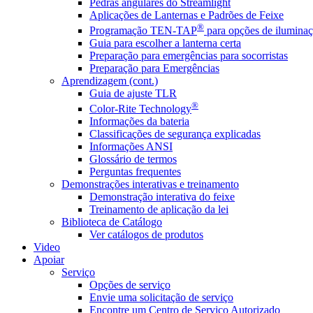
Pedras angulares do Streamlight
Aplicações de Lanternas e Padrões de Feixe
®
Programação TEN-TAP
para opções de iluminaç
Guia para escolher a lanterna certa
Preparação para emergências para socorristas
Preparação para Emergências
Aprendizagem (cont.)
Guia de ajuste TLR
®
Color-Rite Technology
Informações da bateria
Classificações de segurança explicadas
Informações ANSI
Glossário de termos
Perguntas frequentes
Demonstrações interativas e treinamento
Demonstração interativa do feixe
Treinamento de aplicação da lei
Biblioteca de Catálogo
Ver catálogos de produtos
Video
Apoiar
Serviço
Opções de serviço
Envie uma solicitação de serviço
Encontre um Centro de Serviço Autorizado