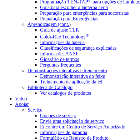
®
Programação TEN-TAP
para opções de iluminaç
Guia para escolher a lanterna certa
Preparação para emergências para socorristas
Preparação para Emergências
Aprendizagem (cont.)
Guia de ajuste TLR
®
Color-Rite Technology
Informações da bateria
Classificações de segurança explicadas
Informações ANSI
Glossário de termos
Perguntas frequentes
Demonstrações interativas e treinamento
Demonstração interativa do feixe
Treinamento de aplicação da lei
Biblioteca de Catálogo
Ver catálogos de produtos
Video
Apoiar
Serviço
Opções de serviço
Envie uma solicitação de serviço
Encontre um Centro de Serviço Autorizado
Informações de garantia
Formulário de Registro de Produto