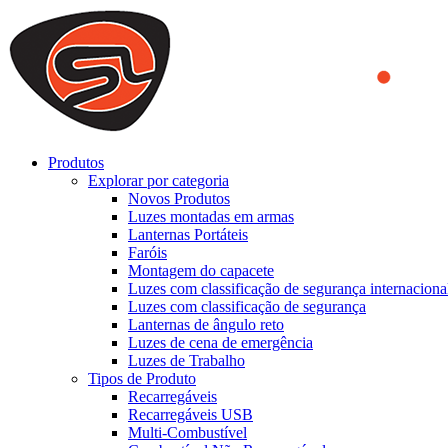
We use cookies to ensure that we provide you the best experience on o
you a better experience. To learn more or to find out how you can di
ACCEPT AND CLOSE
Produtos
Explorar por categoria
Novos Produtos
Luzes montadas em armas
Lanternas Portáteis
Faróis
Montagem do capacete
Luzes com classificação de segurança internaciona
Luzes com classificação de segurança
Lanternas de ângulo reto
Luzes de cena de emergência
Luzes de Trabalho
Tipos de Produto
Recarregáveis
Recarregáveis USB
Multi-Combustível