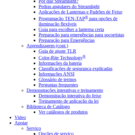
Por que Streamlight?
Pedras angulares do Streamlight
Aplicações de Lanternas e Padrões de Feixe
®
Programação TEN-TAP
para opções de
iluminação flexíveis
Guia para escolher a lanterna certa
Preparação para emergências para socorristas
Preparação para Emergências
Aprendizagem (cont.)
Guia de ajuste TLR
®
Color-Rite Technology
Informações da bateria
Classificações de segurança explicadas
Informações ANSI
Glossário de termos
Perguntas frequentes
Demonstrações interativas e treinamento
Demonstração interativa do feixe
Treinamento de aplicação da lei
Biblioteca de Catálogo
Ver catálogos de produtos
Video
Apoiar
Serviço
Opções de serviço