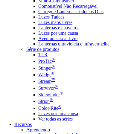
Multi-Combustível
Combustível Não Recarregável
Carregue Lanternas Todos os Dias
Luzes Táticas
Luzes mãos-livres
Lanternas e chaveiros
Luzes por uma causa
Aventuras ao ar livre
Lanternas ultravioleta e infravermelha
Série de produtos
TLR
®
ProTac
®
Stinger
®
Wedge
™
Stream
®
Survivor
®
Sidewinder
®
Strion
®
Color-Rite
Luzes por uma causa
Ver todas as séries
Recursos
Aprendendo