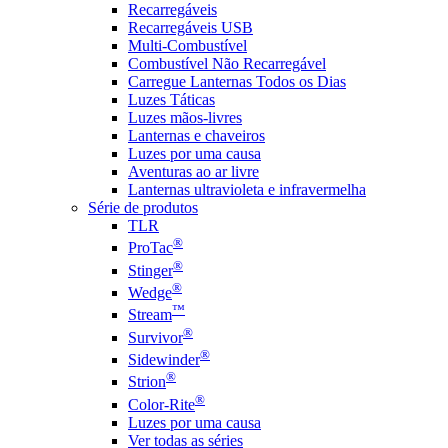
Recarregáveis
Recarregáveis USB
Multi-Combustível
Combustível Não Recarregável
Carregue Lanternas Todos os Dias
Luzes Táticas
Luzes mãos-livres
Lanternas e chaveiros
Luzes por uma causa
Aventuras ao ar livre
Lanternas ultravioleta e infravermelha
Série de produtos
TLR
®
ProTac
®
Stinger
®
Wedge
™
Stream
®
Survivor
®
Sidewinder
®
Strion
®
Color-Rite
Luzes por uma causa
Ver todas as séries