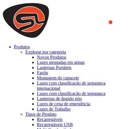
We use cookies to ensure that we provide you the best experience
on our website. By continuing to browse this website, you accept
that cookies are used to help us analyze how the website is used and
to offer you a better experience. To learn more or to find out how
you can disable cookies, you can access our
Privacy Policy
.
ACCEPT AND CLOSE
Produtos
Explorar por categoria
Novos Produtos
Luzes montadas em armas
Lanternas Portáteis
Faróis
Montagem do capacete
Luzes com classificação de segurança
internacional
Luzes com classificação de segurança
Lanternas de ângulo reto
Luzes de cena de emergência
Luzes de Trabalho
Tipos de Produto
Recarregáveis
Recarregáveis USB