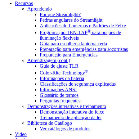
Recursos
Aprendendo
Por que Streamlight?
Pedras angulares do Streamlight
Aplicações de Lanternas e Padrões de Feixe
®
Programação TEN-TAP
para opções de
iluminação flexíveis
Guia para escolher a lanterna certa
Preparação para emergências para socorristas
Preparação para Emergências
Aprendizagem (cont.)
Guia de ajuste TLR
®
Color-Rite Technology
Informações da bateria
Classificações de segurança explicadas
Informações ANSI
Glossário de termos
Perguntas frequentes
Demonstrações interativas e treinamento
Demonstração interativa do feixe
Treinamento de aplicação da lei
Biblioteca de Catálogo
Ver catálogos de produtos
Video