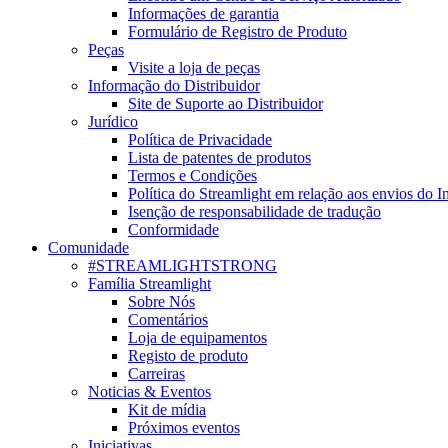
Informações de garantia
Formulário de Registro de Produto
Peças
Visite a loja de peças
Informação do Distribuidor
Site de Suporte ao Distribuidor
Jurídico
Política de Privacidade
Lista de patentes de produtos
Termos e Condições
Política do Streamlight em relação aos envios do I
Isenção de responsabilidade de tradução
Conformidade
Comunidade
#STREAMLIGHTSTRONG
Família Streamlight
Sobre Nós
Comentários
Loja de equipamentos
Registo de produto
Carreiras
Noticias & Eventos
Kit de mídia
Próximos eventos
Iniciativas