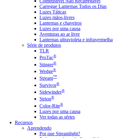
Combustível Não Recarregável
Carregue Lanternas Todos os Dias
Luzes Táticas
Luzes mãos-livres
Lanternas e chaveiros
Luzes por uma causa
Aventuras ao ar livre
Lanternas ultravioleta e infravermelha
Série de produtos
TLR
®
ProTac
®
Stinger
®
Wedge
™
Stream
®
Survivor
®
Sidewinder
®
Strion
®
Color-Rite
Luzes por uma causa
Ver todas as séries
Recursos
Aprendendo
Por que Streamlight?