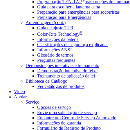
®
Programação TEN-TAP
para opções de iluminaç
Guia para escolher a lanterna certa
Preparação para emergências para socorristas
Preparação para Emergências
Aprendizagem (cont.)
Guia de ajuste TLR
®
Color-Rite Technology
Informações da bateria
Classificações de segurança explicadas
Informações ANSI
Glossário de termos
Perguntas frequentes
Demonstrações interativas e treinamento
Demonstração interativa do feixe
Treinamento de aplicação da lei
Biblioteca de Catálogo
Ver catálogos de produtos
Video
Apoiar
Serviço
Opções de serviço
Envie uma solicitação de serviço
Encontre um Centro de Serviço Autorizado
Informações de garantia
Formulário de Registro de Produto