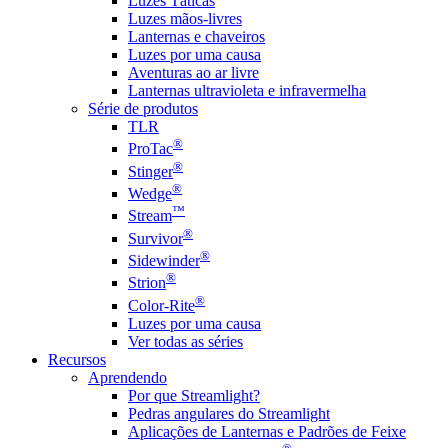
Luzes Táticas
Luzes mãos-livres
Lanternas e chaveiros
Luzes por uma causa
Aventuras ao ar livre
Lanternas ultravioleta e infravermelha
Série de produtos
TLR
®
ProTac
®
Stinger
®
Wedge
™
Stream
®
Survivor
®
Sidewinder
®
Strion
®
Color-Rite
Luzes por uma causa
Ver todas as séries
Recursos
Aprendendo
Por que Streamlight?
Pedras angulares do Streamlight
Aplicações de Lanternas e Padrões de Feixe