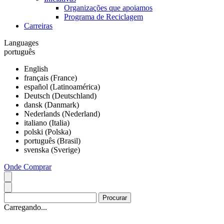
Organizações que apoiamos
Programa de Reciclagem
Carreiras
Languages
português
English
français (France)
español (Latinoamérica)
Deutsch (Deutschland)
dansk (Danmark)
Nederlands (Nederland)
italiano (Italia)
polski (Polska)
português (Brasil)
svenska (Sverige)
Onde Comprar
Carregando...