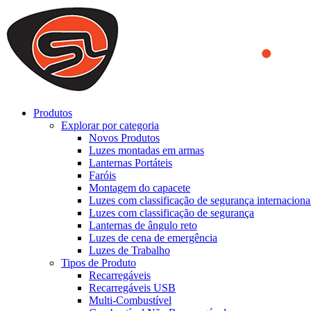
We use cookies to ensure that we provide you the best experience on o
you a better experience. To learn more or to find out how you can di
ACCEPT AND CLOSE
Produtos
Explorar por categoria
Novos Produtos
Luzes montadas em armas
Lanternas Portáteis
Faróis
Montagem do capacete
Luzes com classificação de segurança internaciona
Luzes com classificação de segurança
Lanternas de ângulo reto
Luzes de cena de emergência
Luzes de Trabalho
Tipos de Produto
Recarregáveis
Recarregáveis USB
Multi-Combustível