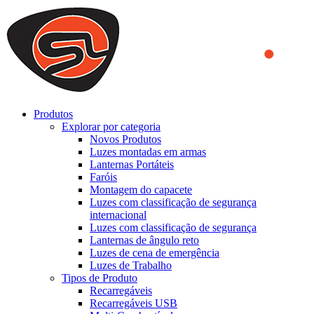
We use cookies to ensure that we provide you the best experience
on our website. By continuing to browse this website, you accept
that cookies are used to help us analyze how the website is used and
to offer you a better experience. To learn more or to find out how
you can disable cookies, you can access our
Privacy Policy
.
ACCEPT AND CLOSE
Produtos
Explorar por categoria
Novos Produtos
Luzes montadas em armas
Lanternas Portáteis
Faróis
Montagem do capacete
Luzes com classificação de segurança
internacional
Luzes com classificação de segurança
Lanternas de ângulo reto
Luzes de cena de emergência
Luzes de Trabalho
Tipos de Produto
Recarregáveis
Recarregáveis USB