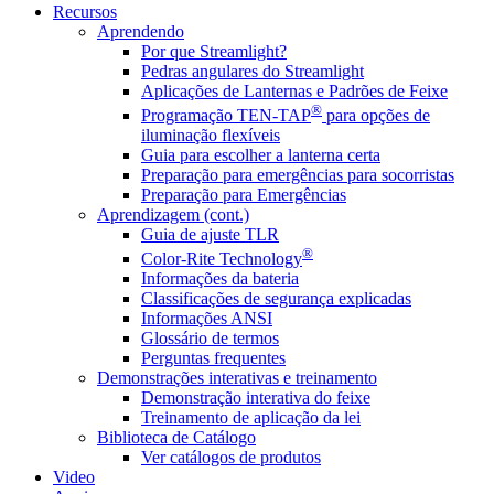
Recursos
Aprendendo
Por que Streamlight?
Pedras angulares do Streamlight
Aplicações de Lanternas e Padrões de Feixe
®
Programação TEN-TAP
para opções de
iluminação flexíveis
Guia para escolher a lanterna certa
Preparação para emergências para socorristas
Preparação para Emergências
Aprendizagem (cont.)
Guia de ajuste TLR
®
Color-Rite Technology
Informações da bateria
Classificações de segurança explicadas
Informações ANSI
Glossário de termos
Perguntas frequentes
Demonstrações interativas e treinamento
Demonstração interativa do feixe
Treinamento de aplicação da lei
Biblioteca de Catálogo
Ver catálogos de produtos
Video