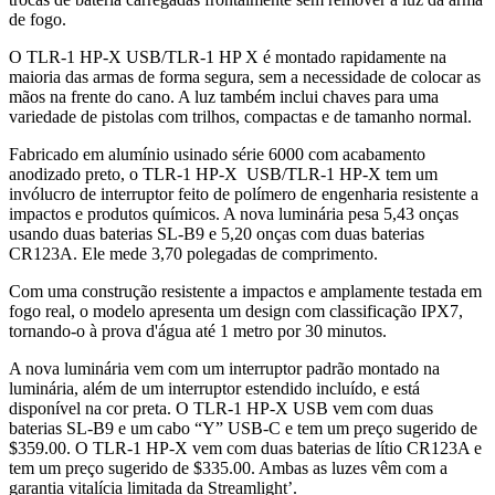
de fogo.
O TLR-1 HP-X USB/TLR-1 HP X é montado rapidamente na
maioria das armas de forma segura, sem a necessidade de colocar as
mãos na frente do cano. A luz também inclui chaves para uma
variedade de pistolas com trilhos, compactas e de tamanho normal.
Fabricado em alumínio usinado série 6000 com acabamento
anodizado preto, o TLR-1 HP-X USB/TLR-1 HP-X tem um
invólucro de interruptor feito de polímero de engenharia resistente a
impactos e produtos químicos. A nova luminária pesa 5,43 onças
usando duas baterias SL-B9 e 5,20 onças com duas baterias
CR123A. Ele mede 3,70 polegadas de comprimento.
Com uma construção resistente a impactos e amplamente testada em
fogo real, o modelo apresenta um design com classificação IPX7,
tornando-o à prova d'água até 1 metro por 30 minutos.
A nova luminária vem com um interruptor padrão montado na
luminária, além de um interruptor estendido incluído, e está
disponível na cor preta. O TLR-1 HP-X USB vem com duas
baterias SL-B9 e um cabo “Y” USB-C e tem um preço sugerido de
$359.00. O TLR-1 HP-X vem com duas baterias de lítio CR123A e
tem um preço sugerido de $335.00. Ambas as luzes vêm com a
garantia vitalícia limitada da Streamlight’.