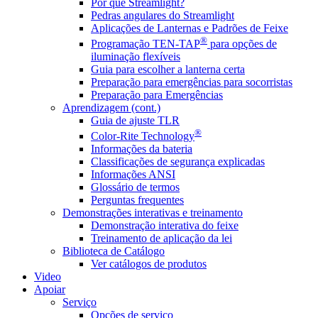
Por que Streamlight?
Pedras angulares do Streamlight
Aplicações de Lanternas e Padrões de Feixe
®
Programação TEN-TAP
para opções de
iluminação flexíveis
Guia para escolher a lanterna certa
Preparação para emergências para socorristas
Preparação para Emergências
Aprendizagem (cont.)
Guia de ajuste TLR
®
Color-Rite Technology
Informações da bateria
Classificações de segurança explicadas
Informações ANSI
Glossário de termos
Perguntas frequentes
Demonstrações interativas e treinamento
Demonstração interativa do feixe
Treinamento de aplicação da lei
Biblioteca de Catálogo
Ver catálogos de produtos
Video
Apoiar
Serviço
Opções de serviço