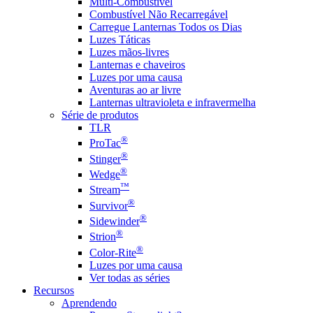
Multi-Combustível
Combustível Não Recarregável
Carregue Lanternas Todos os Dias
Luzes Táticas
Luzes mãos-livres
Lanternas e chaveiros
Luzes por uma causa
Aventuras ao ar livre
Lanternas ultravioleta e infravermelha
Série de produtos
TLR
®
ProTac
®
Stinger
®
Wedge
™
Stream
®
Survivor
®
Sidewinder
®
Strion
®
Color-Rite
Luzes por uma causa
Ver todas as séries
Recursos
Aprendendo