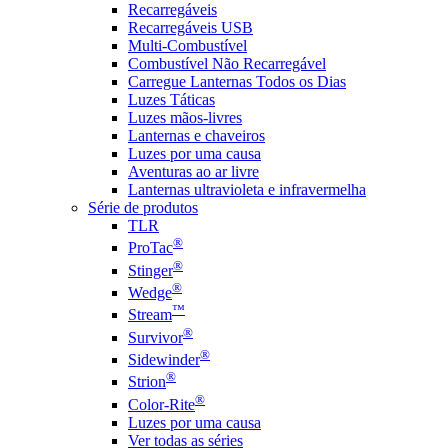
Recarregáveis
Recarregáveis USB
Multi-Combustível
Combustível Não Recarregável
Carregue Lanternas Todos os Dias
Luzes Táticas
Luzes mãos-livres
Lanternas e chaveiros
Luzes por uma causa
Aventuras ao ar livre
Lanternas ultravioleta e infravermelha
Série de produtos
TLR
®
ProTac
®
Stinger
®
Wedge
™
Stream
®
Survivor
®
Sidewinder
®
Strion
®
Color-Rite
Luzes por uma causa
Ver todas as séries