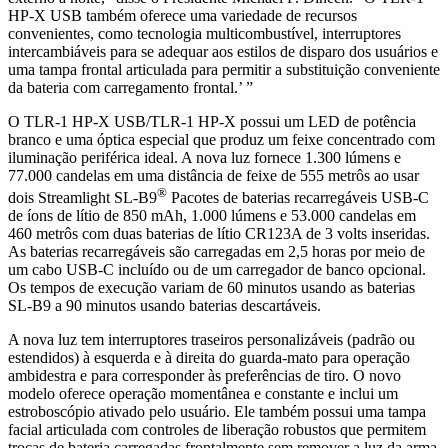
HP-X USB também oferece uma variedade de recursos
convenientes, como tecnologia multicombustível, interruptores
intercambiáveis para se adequar aos estilos de disparo dos usuários e
uma tampa frontal articulada para permitir a substituição conveniente
da bateria com carregamento frontal.’ ”
O TLR-1 HP-X USB/TLR-1 HP-X possui um LED de potência
branco e uma óptica especial que produz um feixe concentrado com
iluminação periférica ideal. A nova luz fornece 1.300 lúmens e
77.000 candelas em uma distância de feixe de 555 metrôs ao usar
®
dois Streamlight SL-B9
Pacotes de baterias recarregáveis USB-C
de íons de lítio de 850 mAh, 1.000 lúmens e 53.000 candelas em
460 metrôs com duas baterias de lítio CR123A de 3 volts inseridas.
As baterias recarregáveis são carregadas em 2,5 horas por meio de
um cabo USB-C incluído ou de um carregador de banco opcional.
Os tempos de execução variam de 60 minutos usando as baterias
SL-B9 a 90 minutos usando baterias descartáveis.
A nova luz tem interruptores traseiros personalizáveis (padrão ou
estendidos) à esquerda e à direita do guarda-mato para operação
ambidestra e para corresponder às preferências de tiro. O novo
modelo oferece operação momentânea e constante e inclui um
estroboscópio ativado pelo usuário. Ele também possui uma tampa
facial articulada com controles de liberação robustos que permitem
trocas de bateria carregadas frontalmente sem remover a luz da arma