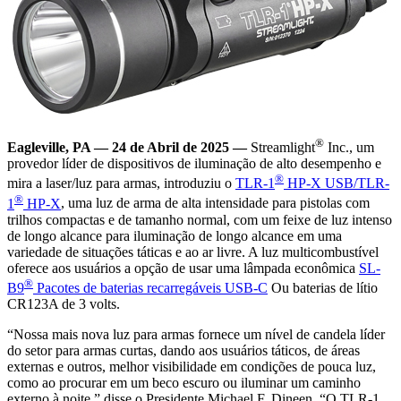
®
Eagleville, PA — 24 de Abril de 2025 —
Streamlight
Inc., um
provedor líder de dispositivos de iluminação de alto desempenho e
®
mira a laser/luz para armas, introduziu o
TLR-1
HP-X USB/TLR-
®
1
HP-X
, uma luz de arma de alta intensidade para pistolas com
trilhos compactas e de tamanho normal, com um feixe de luz intenso
de longo alcance para iluminação de longo alcance em uma
variedade de situações táticas e ao ar livre. A luz multicombustível
oferece aos usuários a opção de usar uma lâmpada econômica
SL-
®
B9
Pacotes de baterias recarregáveis USB-C
Ou baterias de lítio
CR123A de 3 volts.
“Nossa mais nova luz para armas fornece um nível de candela líder
do setor para armas curtas, dando aos usuários táticos, de áreas
externas e outros, melhor visibilidade em condições de pouca luz,
como ao procurar em um beco escuro ou iluminar um caminho
externo à noite,” disse o Presidente Michael F. Dineen. “O TLR-1