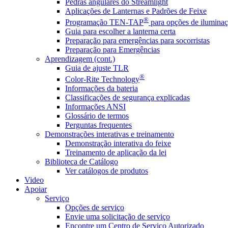
Pedras angulares do Streamlight
Aplicações de Lanternas e Padrões de Feixe
®
Programação TEN-TAP
para opções de iluminaç
Guia para escolher a lanterna certa
Preparação para emergências para socorristas
Preparação para Emergências
Aprendizagem (cont.)
Guia de ajuste TLR
®
Color-Rite Technology
Informações da bateria
Classificações de segurança explicadas
Informações ANSI
Glossário de termos
Perguntas frequentes
Demonstrações interativas e treinamento
Demonstração interativa do feixe
Treinamento de aplicação da lei
Biblioteca de Catálogo
Ver catálogos de produtos
Video
Apoiar
Serviço
Opções de serviço
Envie uma solicitação de serviço
Encontre um Centro de Serviço Autorizado