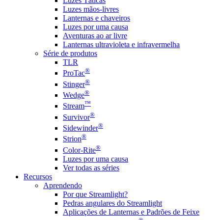
Luzes Táticas
Luzes mãos-livres
Lanternas e chaveiros
Luzes por uma causa
Aventuras ao ar livre
Lanternas ultravioleta e infravermelha
Série de produtos
TLR
®
ProTac
®
Stinger
®
Wedge
™
Stream
®
Survivor
®
Sidewinder
®
Strion
®
Color-Rite
Luzes por uma causa
Ver todas as séries
Recursos
Aprendendo
Por que Streamlight?
Pedras angulares do Streamlight
Aplicações de Lanternas e Padrões de Feixe