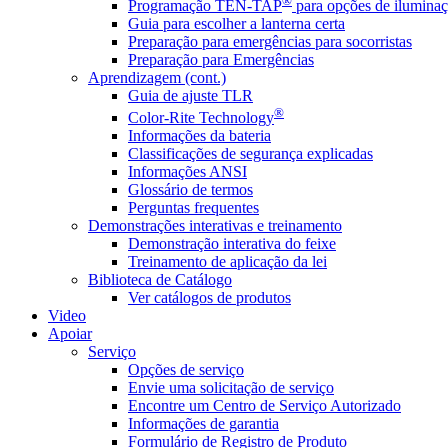
®
Programação TEN-TAP
para opções de iluminaç
Guia para escolher a lanterna certa
Preparação para emergências para socorristas
Preparação para Emergências
Aprendizagem (cont.)
Guia de ajuste TLR
®
Color-Rite Technology
Informações da bateria
Classificações de segurança explicadas
Informações ANSI
Glossário de termos
Perguntas frequentes
Demonstrações interativas e treinamento
Demonstração interativa do feixe
Treinamento de aplicação da lei
Biblioteca de Catálogo
Ver catálogos de produtos
Video
Apoiar
Serviço
Opções de serviço
Envie uma solicitação de serviço
Encontre um Centro de Serviço Autorizado
Informações de garantia
Formulário de Registro de Produto