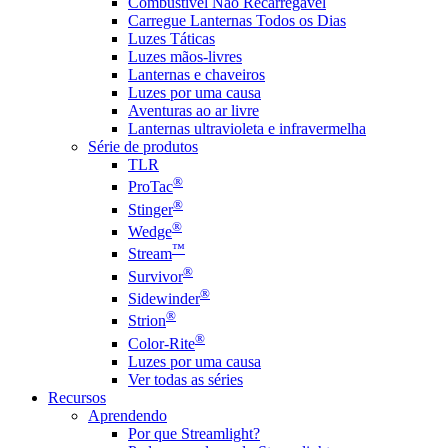
Combustível Não Recarregável
Carregue Lanternas Todos os Dias
Luzes Táticas
Luzes mãos-livres
Lanternas e chaveiros
Luzes por uma causa
Aventuras ao ar livre
Lanternas ultravioleta e infravermelha
Série de produtos
TLR
®
ProTac
®
Stinger
®
Wedge
™
Stream
®
Survivor
®
Sidewinder
®
Strion
®
Color-Rite
Luzes por uma causa
Ver todas as séries
Recursos
Aprendendo
Por que Streamlight?