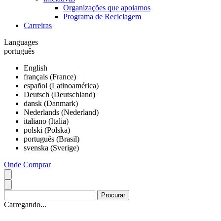
Organizações que apoiamos
Programa de Reciclagem
Carreiras
Languages
português
English
français (France)
español (Latinoamérica)
Deutsch (Deutschland)
dansk (Danmark)
Nederlands (Nederland)
italiano (Italia)
polski (Polska)
português (Brasil)
svenska (Sverige)
Onde Comprar
Carregando...