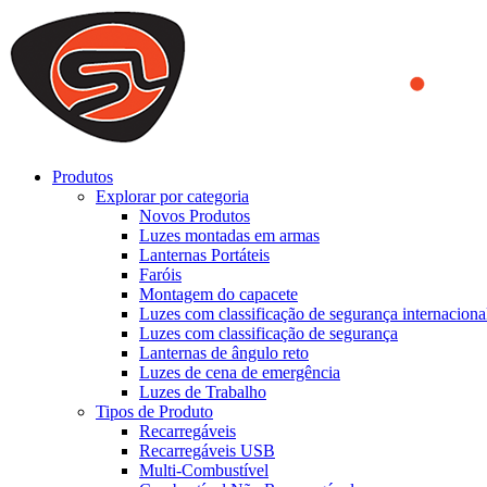
We use cookies to ensure that we provide you the best experience on o
you a better experience. To learn more or to find out how you can di
ACCEPT AND CLOSE
Produtos
Explorar por categoria
Novos Produtos
Luzes montadas em armas
Lanternas Portáteis
Faróis
Montagem do capacete
Luzes com classificação de segurança internaciona
Luzes com classificação de segurança
Lanternas de ângulo reto
Luzes de cena de emergência
Luzes de Trabalho
Tipos de Produto
Recarregáveis
Recarregáveis USB
Multi-Combustível