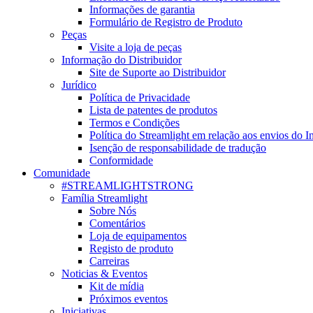
Informações de garantia
Formulário de Registro de Produto
Peças
Visite a loja de peças
Informação do Distribuidor
Site de Suporte ao Distribuidor
Jurídico
Política de Privacidade
Lista de patentes de produtos
Termos e Condições
Política do Streamlight em relação aos envios do I
Isenção de responsabilidade de tradução
Conformidade
Comunidade
#STREAMLIGHTSTRONG
Família Streamlight
Sobre Nós
Comentários
Loja de equipamentos
Registo de produto
Carreiras
Noticias & Eventos
Kit de mídia
Próximos eventos
Iniciativas