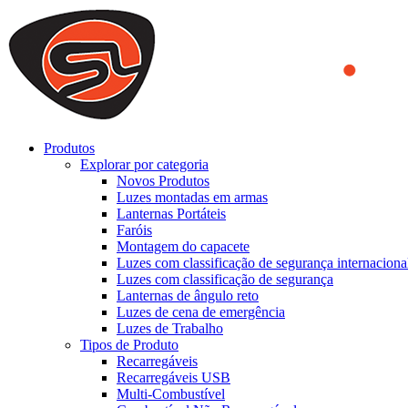
We use cookies to ensure that we provide you the best experience on o
you a better experience. To learn more or to find out how you can di
ACCEPT AND CLOSE
Produtos
Explorar por categoria
Novos Produtos
Luzes montadas em armas
Lanternas Portáteis
Faróis
Montagem do capacete
Luzes com classificação de segurança internaciona
Luzes com classificação de segurança
Lanternas de ângulo reto
Luzes de cena de emergência
Luzes de Trabalho
Tipos de Produto
Recarregáveis
Recarregáveis USB
Multi-Combustível