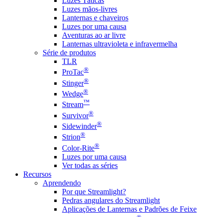
Luzes Táticas
Luzes mãos-livres
Lanternas e chaveiros
Luzes por uma causa
Aventuras ao ar livre
Lanternas ultravioleta e infravermelha
Série de produtos
TLR
®
ProTac
®
Stinger
®
Wedge
™
Stream
®
Survivor
®
Sidewinder
®
Strion
®
Color-Rite
Luzes por uma causa
Ver todas as séries
Recursos
Aprendendo
Por que Streamlight?
Pedras angulares do Streamlight
Aplicações de Lanternas e Padrões de Feixe