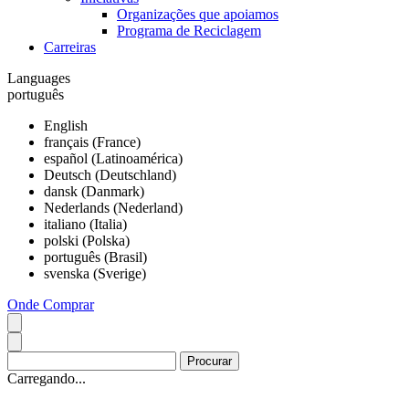
Organizações que apoiamos
Programa de Reciclagem
Carreiras
Languages
português
English
français (France)
español (Latinoamérica)
Deutsch (Deutschland)
dansk (Danmark)
Nederlands (Nederland)
italiano (Italia)
polski (Polska)
português (Brasil)
svenska (Sverige)
Onde Comprar
Carregando...