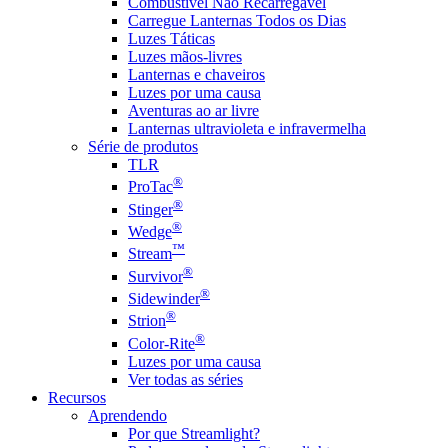
Combustível Não Recarregável
Carregue Lanternas Todos os Dias
Luzes Táticas
Luzes mãos-livres
Lanternas e chaveiros
Luzes por uma causa
Aventuras ao ar livre
Lanternas ultravioleta e infravermelha
Série de produtos
TLR
®
ProTac
®
Stinger
®
Wedge
™
Stream
®
Survivor
®
Sidewinder
®
Strion
®
Color-Rite
Luzes por uma causa
Ver todas as séries
Recursos
Aprendendo
Por que Streamlight?