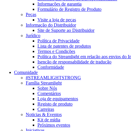
Informações de garantia
Formulário de Registro de Produto
Peças
Visite a loja de peças
Informação do Distribuidor
Site de Suporte ao Distribuidor
Jurídico
Política de Privacidade
Lista de patentes de produtos
Termos e Condições
Política do Streamlight em relação aos envios do I
Isenção de responsabilidade de tradução
Conformidade
Comunidade
#STREAMLIGHTSTRONG
Família Streamlight
Sobre Nós
Comentários
Loja de equipamentos
Registo de produto
Carreiras
Noticias & Eventos
Kit de mídia
Próximos eventos
Iniciativas