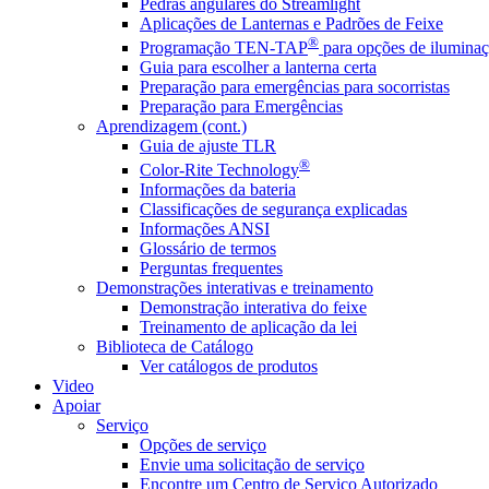
Pedras angulares do Streamlight
Aplicações de Lanternas e Padrões de Feixe
®
Programação TEN-TAP
para opções de iluminaç
Guia para escolher a lanterna certa
Preparação para emergências para socorristas
Preparação para Emergências
Aprendizagem (cont.)
Guia de ajuste TLR
®
Color-Rite Technology
Informações da bateria
Classificações de segurança explicadas
Informações ANSI
Glossário de termos
Perguntas frequentes
Demonstrações interativas e treinamento
Demonstração interativa do feixe
Treinamento de aplicação da lei
Biblioteca de Catálogo
Ver catálogos de produtos
Video
Apoiar
Serviço
Opções de serviço
Envie uma solicitação de serviço
Encontre um Centro de Serviço Autorizado