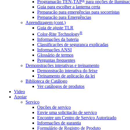
®
Programação TEN-TAP
para opções de iluminaç
Guia para escolher a lanterna certa
Preparação para emergências para socorristas
Preparação para Emergências
Aprendizagem (cont.)
Guia de ajuste TLR
®
Color-Rite Technology
Informações da bateria
Classificações de segurança explicadas
Informações ANSI
Glossário de termos
Perguntas frequentes
Demonstrações interativas e treinamento
Demonstração interativa do feixe
Treinamento de aplicação da lei
Biblioteca de Catálogo
Ver catálogos de produtos
Video
Apoiar
Serviço
Opções de serviço
Envie uma solicitação de serviço
Encontre um Centro de Serviço Autorizado
Informações de garantia
Formulário de Registro de Produto