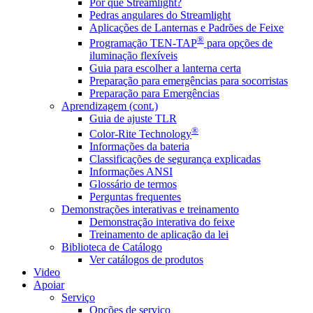
Por que Streamlight?
Pedras angulares do Streamlight
Aplicações de Lanternas e Padrões de Feixe
®
Programação TEN-TAP
para opções de
iluminação flexíveis
Guia para escolher a lanterna certa
Preparação para emergências para socorristas
Preparação para Emergências
Aprendizagem (cont.)
Guia de ajuste TLR
®
Color-Rite Technology
Informações da bateria
Classificações de segurança explicadas
Informações ANSI
Glossário de termos
Perguntas frequentes
Demonstrações interativas e treinamento
Demonstração interativa do feixe
Treinamento de aplicação da lei
Biblioteca de Catálogo
Ver catálogos de produtos
Video
Apoiar
Serviço
Opções de serviço