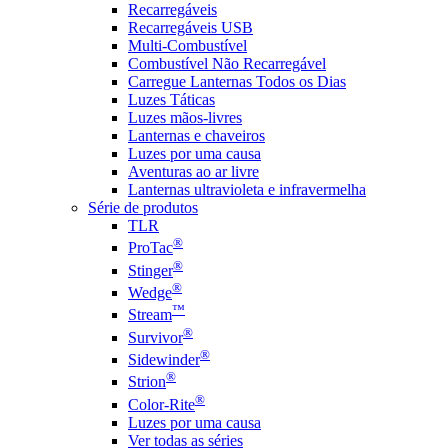
Recarregáveis
Recarregáveis USB
Multi-Combustível
Combustível Não Recarregável
Carregue Lanternas Todos os Dias
Luzes Táticas
Luzes mãos-livres
Lanternas e chaveiros
Luzes por uma causa
Aventuras ao ar livre
Lanternas ultravioleta e infravermelha
Série de produtos
TLR
®
ProTac
®
Stinger
®
Wedge
™
Stream
®
Survivor
®
Sidewinder
®
Strion
®
Color-Rite
Luzes por uma causa
Ver todas as séries