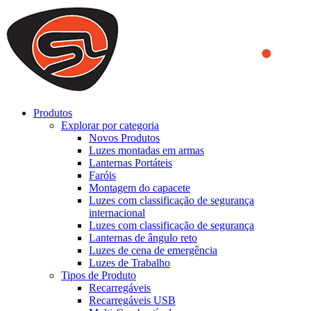
We use cookies to ensure that we provide you the best experience
on our website. By continuing to browse this website, you accept
that cookies are used to help us analyze how the website is used and
to offer you a better experience. To learn more or to find out how
you can disable cookies, you can access our
Privacy Policy
.
ACCEPT AND CLOSE
Produtos
Explorar por categoria
Novos Produtos
Luzes montadas em armas
Lanternas Portáteis
Faróis
Montagem do capacete
Luzes com classificação de segurança
internacional
Luzes com classificação de segurança
Lanternas de ângulo reto
Luzes de cena de emergência
Luzes de Trabalho
Tipos de Produto
Recarregáveis
Recarregáveis USB