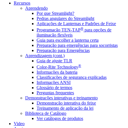
Recursos
Aprendendo
Por que Streamlight?
Pedras angulares do Streamlight
Aplicações de Lanternas e Padrões de Feixe
®
Programação TEN-TAP
para opções de
iluminação flexíveis
Guia para escolher a lanterna certa
Preparação para emergências para socorristas
Preparação para Emergências
Aprendizagem (cont.)
Guia de ajuste TLR
®
Color-Rite Technology
Informações da bateria
Classificações de segurança explicadas
Informações ANSI
Glossário de termos
Perguntas frequentes
Demonstrações interativas e treinamento
Demonstração interativa do feixe
Treinamento de aplicação da lei
Biblioteca de Catálogo
Ver catálogos de produtos
Video