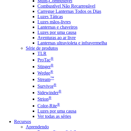
Multi-Combustível
Combustível Não Recarregável
Carregue Lanternas Todos os Dias
Luzes Táticas
Luzes mãos-livres
Lanternas e chaveiros
Luzes por uma causa
Aventuras ao ar livre
Lanternas ultravioleta e infravermelha
Série de produtos
TLR
®
ProTac
®
Stinger
®
Wedge
™
Stream
®
Survivor
®
Sidewinder
®
Strion
®
Color-Rite
Luzes por uma causa
Ver todas as séries
Recursos
Aprendendo