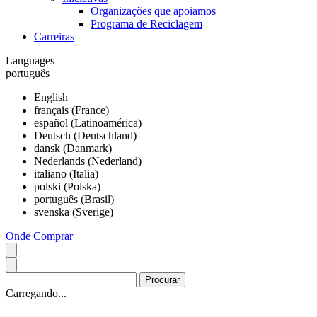
Organizações que apoiamos
Programa de Reciclagem
Carreiras
Languages
português
English
français (France)
español (Latinoamérica)
Deutsch (Deutschland)
dansk (Danmark)
Nederlands (Nederland)
italiano (Italia)
polski (Polska)
português (Brasil)
svenska (Sverige)
Onde Comprar
Carregando...