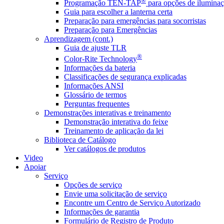
®
Programação TEN-TAP
para opções de iluminaç
Guia para escolher a lanterna certa
Preparação para emergências para socorristas
Preparação para Emergências
Aprendizagem (cont.)
Guia de ajuste TLR
®
Color-Rite Technology
Informações da bateria
Classificações de segurança explicadas
Informações ANSI
Glossário de termos
Perguntas frequentes
Demonstrações interativas e treinamento
Demonstração interativa do feixe
Treinamento de aplicação da lei
Biblioteca de Catálogo
Ver catálogos de produtos
Video
Apoiar
Serviço
Opções de serviço
Envie uma solicitação de serviço
Encontre um Centro de Serviço Autorizado
Informações de garantia
Formulário de Registro de Produto