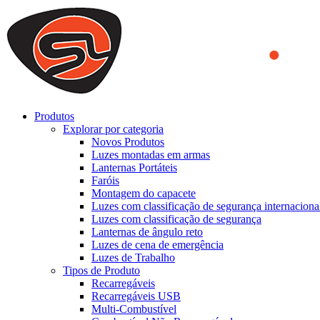
We use cookies to ensure that we provide you the best experience on o
you a better experience. To learn more or to find out how you can di
ACCEPT AND CLOSE
Produtos
Explorar por categoria
Novos Produtos
Luzes montadas em armas
Lanternas Portáteis
Faróis
Montagem do capacete
Luzes com classificação de segurança internaciona
Luzes com classificação de segurança
Lanternas de ângulo reto
Luzes de cena de emergência
Luzes de Trabalho
Tipos de Produto
Recarregáveis
Recarregáveis USB
Multi-Combustível