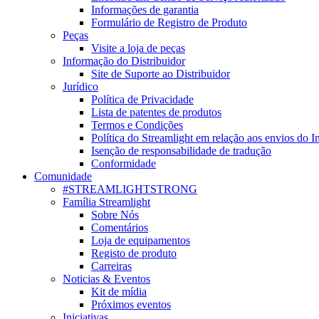
Informações de garantia
Formulário de Registro de Produto
Peças
Visite a loja de peças
Informação do Distribuidor
Site de Suporte ao Distribuidor
Jurídico
Política de Privacidade
Lista de patentes de produtos
Termos e Condições
Política do Streamlight em relação aos envios do I
Isenção de responsabilidade de tradução
Conformidade
Comunidade
#STREAMLIGHTSTRONG
Família Streamlight
Sobre Nós
Comentários
Loja de equipamentos
Registo de produto
Carreiras
Noticias & Eventos
Kit de mídia
Próximos eventos
Iniciativas