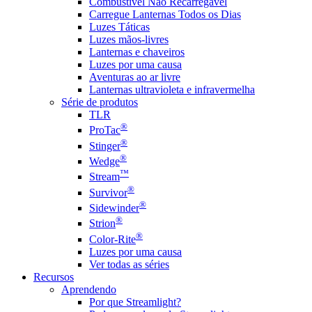
Combustível Não Recarregável
Carregue Lanternas Todos os Dias
Luzes Táticas
Luzes mãos-livres
Lanternas e chaveiros
Luzes por uma causa
Aventuras ao ar livre
Lanternas ultravioleta e infravermelha
Série de produtos
TLR
®
ProTac
®
Stinger
®
Wedge
™
Stream
®
Survivor
®
Sidewinder
®
Strion
®
Color-Rite
Luzes por uma causa
Ver todas as séries
Recursos
Aprendendo
Por que Streamlight?