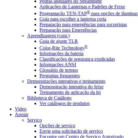
Pedras angulares do Streamlight
Aplicações de Lanternas e Padrões de Feixe
®
Programação TEN-TAP
para opções de iluminaç
Guia para escolher a lanterna certa
Preparação para emergências para socorristas
Preparação para Emergências
Aprendizagem (cont.)
Guia de ajuste TLR
®
Color-Rite Technology
Informações da bateria
Classificações de segurança explicadas
Informações ANSI
Glossário de termos
Perguntas frequentes
Demonstrações interativas e treinamento
Demonstração interativa do feixe
Treinamento de aplicação da lei
Biblioteca de Catálogo
Ver catálogos de produtos
Video
Apoiar
Serviço
Opções de serviço
Envie uma solicitação de serviço
Encontre um Centro de Serviço Autorizado