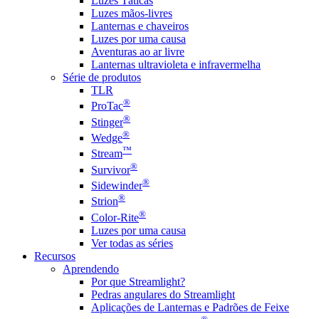
Luzes Táticas
Luzes mãos-livres
Lanternas e chaveiros
Luzes por uma causa
Aventuras ao ar livre
Lanternas ultravioleta e infravermelha
Série de produtos
TLR
®
ProTac
®
Stinger
®
Wedge
™
Stream
®
Survivor
®
Sidewinder
®
Strion
®
Color-Rite
Luzes por uma causa
Ver todas as séries
Recursos
Aprendendo
Por que Streamlight?
Pedras angulares do Streamlight
Aplicações de Lanternas e Padrões de Feixe