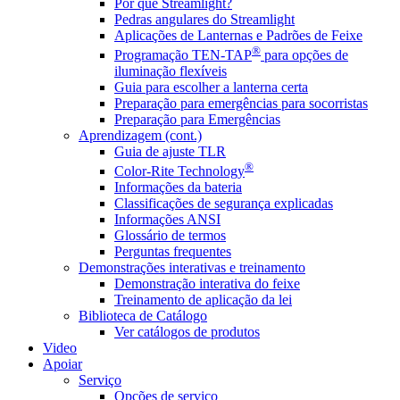
Por que Streamlight?
Pedras angulares do Streamlight
Aplicações de Lanternas e Padrões de Feixe
®
Programação TEN-TAP
para opções de
iluminação flexíveis
Guia para escolher a lanterna certa
Preparação para emergências para socorristas
Preparação para Emergências
Aprendizagem (cont.)
Guia de ajuste TLR
®
Color-Rite Technology
Informações da bateria
Classificações de segurança explicadas
Informações ANSI
Glossário de termos
Perguntas frequentes
Demonstrações interativas e treinamento
Demonstração interativa do feixe
Treinamento de aplicação da lei
Biblioteca de Catálogo
Ver catálogos de produtos
Video
Apoiar
Serviço
Opções de serviço