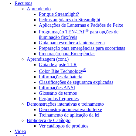
Recursos
Aprendendo
Por que Streamlight?
Pedras angulares do Streamlight
Aplicações de Lanternas e Padrões de Feixe
®
Programação TEN-TAP
para opções de
iluminação flexíveis
Guia para escolher a lanterna certa
Preparação para emergências para socorristas
Preparação para Emergências
Aprendizagem (cont.)
Guia de ajuste TLR
®
Color-Rite Technology
Informações da bateria
Classificações de segurança explicadas
Informações ANSI
Glossário de termos
Perguntas frequentes
Demonstrações interativas e treinamento
Demonstração interativa do feixe
Treinamento de aplicação da lei
Biblioteca de Catálogo
Ver catálogos de produtos
Video