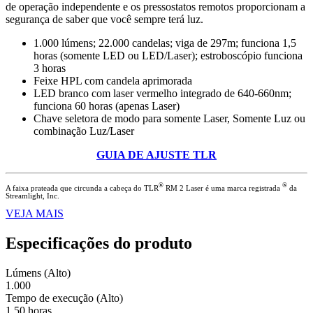
de operação independente e os pressostatos remotos proporcionam a
segurança de saber que você sempre terá luz.
1.000 lúmens; 22.000 candelas; viga de 297m; funciona 1,5
horas (somente LED ou LED/Laser); estroboscópio funciona
3 horas
Feixe HPL com candela aprimorada
LED branco com laser vermelho integrado de 640-660nm;
funciona 60 horas (apenas Laser)
Chave seletora de modo para somente Laser, Somente Luz ou
combinação Luz/Laser
GUIA DE AJUSTE TLR
®
®
A faixa prateada que circunda a cabeça do TLR
RM 2 Laser é uma marca registrada
da
Streamlight, Inc.
VEJA MAIS
Especificações do produto
Lúmens (Alto)
1.000
Tempo de execução (Alto)
1,50 horas