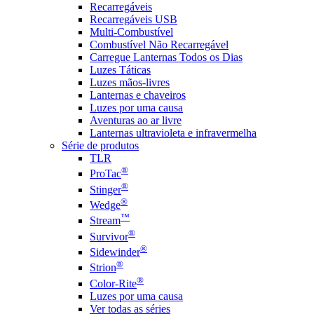
Recarregáveis
Recarregáveis USB
Multi-Combustível
Combustível Não Recarregável
Carregue Lanternas Todos os Dias
Luzes Táticas
Luzes mãos-livres
Lanternas e chaveiros
Luzes por uma causa
Aventuras ao ar livre
Lanternas ultravioleta e infravermelha
Série de produtos
TLR
®
ProTac
®
Stinger
®
Wedge
™
Stream
®
Survivor
®
Sidewinder
®
Strion
®
Color-Rite
Luzes por uma causa
Ver todas as séries