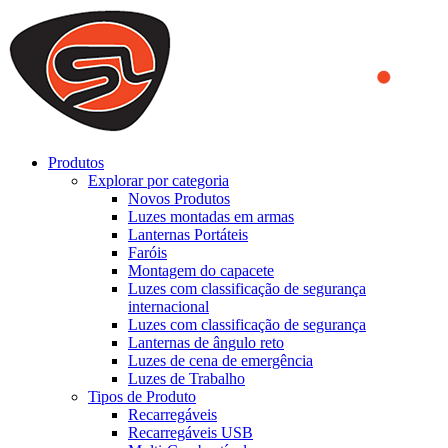
We use cookies to ensure that we provide you the best experience
on our website. By continuing to browse this website, you accept
that cookies are used to help us analyze how the website is used and
to offer you a better experience. To learn more or to find out how
you can disable cookies, you can access our
Privacy Policy
.
ACCEPT AND CLOSE
Produtos
Explorar por categoria
Novos Produtos
Luzes montadas em armas
Lanternas Portáteis
Faróis
Montagem do capacete
Luzes com classificação de segurança
internacional
Luzes com classificação de segurança
Lanternas de ângulo reto
Luzes de cena de emergência
Luzes de Trabalho
Tipos de Produto
Recarregáveis
Recarregáveis USB