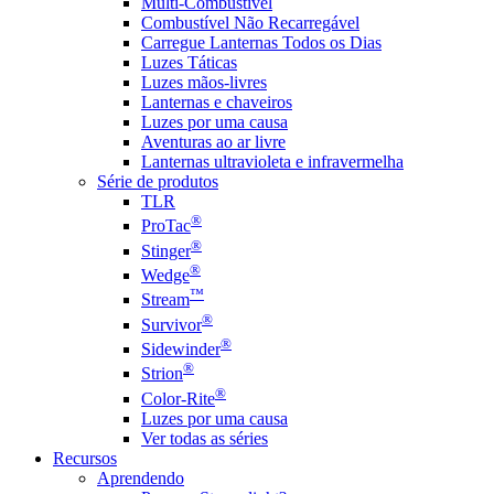
Multi-Combustível
Combustível Não Recarregável
Carregue Lanternas Todos os Dias
Luzes Táticas
Luzes mãos-livres
Lanternas e chaveiros
Luzes por uma causa
Aventuras ao ar livre
Lanternas ultravioleta e infravermelha
Série de produtos
TLR
®
ProTac
®
Stinger
®
Wedge
™
Stream
®
Survivor
®
Sidewinder
®
Strion
®
Color-Rite
Luzes por uma causa
Ver todas as séries
Recursos
Aprendendo