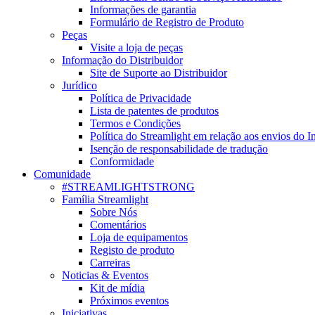
Informações de garantia
Formulário de Registro de Produto
Peças
Visite a loja de peças
Informação do Distribuidor
Site de Suporte ao Distribuidor
Jurídico
Política de Privacidade
Lista de patentes de produtos
Termos e Condições
Política do Streamlight em relação aos envios do I
Isenção de responsabilidade de tradução
Conformidade
Comunidade
#STREAMLIGHTSTRONG
Família Streamlight
Sobre Nós
Comentários
Loja de equipamentos
Registo de produto
Carreiras
Noticias & Eventos
Kit de mídia
Próximos eventos
Iniciativas