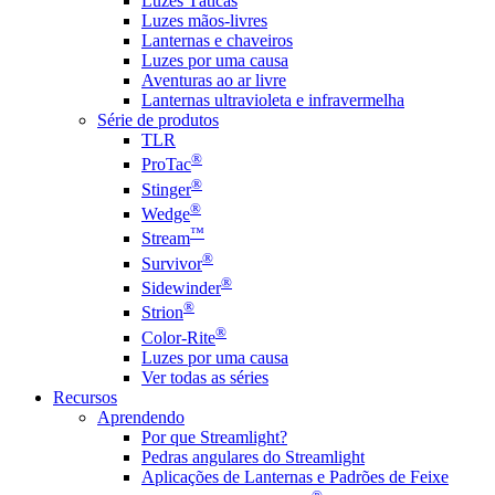
Luzes Táticas
Luzes mãos-livres
Lanternas e chaveiros
Luzes por uma causa
Aventuras ao ar livre
Lanternas ultravioleta e infravermelha
Série de produtos
TLR
®
ProTac
®
Stinger
®
Wedge
™
Stream
®
Survivor
®
Sidewinder
®
Strion
®
Color-Rite
Luzes por uma causa
Ver todas as séries
Recursos
Aprendendo
Por que Streamlight?
Pedras angulares do Streamlight
Aplicações de Lanternas e Padrões de Feixe