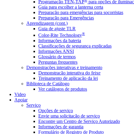
®
Programação TEN-TAP
para opções de iluminaç
Guia para escolher a lanterna certa
Preparação para emergências para socorristas
Preparação para Emergências
Aprendizagem (cont.)
Guia de ajuste TLR
®
Color-Rite Technology
Informações da bateria
Classificações de segurança explicadas
Informações ANSI
Glossário de termos
Perguntas frequentes
Demonstrações interativas e treinamento
Demonstração interativa do feixe
Treinamento de aplicação da lei
Biblioteca de Catálogo
Ver catálogos de produtos
Video
Apoiar
Serviço
Opções de serviço
Envie uma solicitação de serviço
Encontre um Centro de Serviço Autorizado
Informações de garantia
Formulário de Registro de Produto