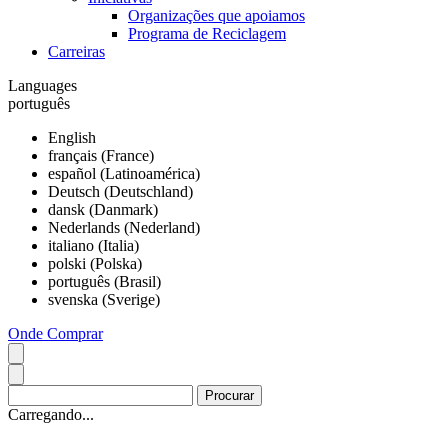
Organizações que apoiamos
Programa de Reciclagem
Carreiras
Languages
português
English
français (France)
español (Latinoamérica)
Deutsch (Deutschland)
dansk (Danmark)
Nederlands (Nederland)
italiano (Italia)
polski (Polska)
português (Brasil)
svenska (Sverige)
Onde Comprar
Carregando...