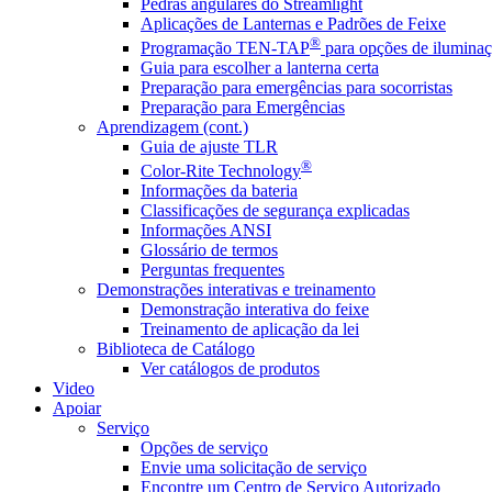
Pedras angulares do Streamlight
Aplicações de Lanternas e Padrões de Feixe
®
Programação TEN-TAP
para opções de iluminaç
Guia para escolher a lanterna certa
Preparação para emergências para socorristas
Preparação para Emergências
Aprendizagem (cont.)
Guia de ajuste TLR
®
Color-Rite Technology
Informações da bateria
Classificações de segurança explicadas
Informações ANSI
Glossário de termos
Perguntas frequentes
Demonstrações interativas e treinamento
Demonstração interativa do feixe
Treinamento de aplicação da lei
Biblioteca de Catálogo
Ver catálogos de produtos
Video
Apoiar
Serviço
Opções de serviço
Envie uma solicitação de serviço
Encontre um Centro de Serviço Autorizado