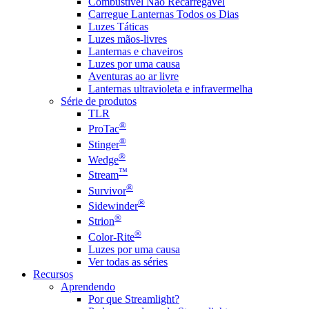
Combustível Não Recarregável
Carregue Lanternas Todos os Dias
Luzes Táticas
Luzes mãos-livres
Lanternas e chaveiros
Luzes por uma causa
Aventuras ao ar livre
Lanternas ultravioleta e infravermelha
Série de produtos
TLR
®
ProTac
®
Stinger
®
Wedge
™
Stream
®
Survivor
®
Sidewinder
®
Strion
®
Color-Rite
Luzes por uma causa
Ver todas as séries
Recursos
Aprendendo
Por que Streamlight?