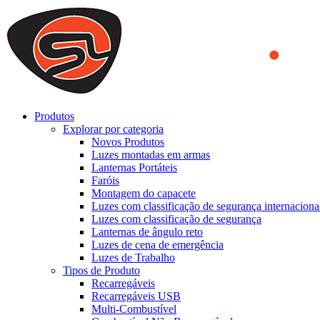
We use cookies to ensure that we provide you the best experience on o
you a better experience. To learn more or to find out how you can di
ACCEPT AND CLOSE
Produtos
Explorar por categoria
Novos Produtos
Luzes montadas em armas
Lanternas Portáteis
Faróis
Montagem do capacete
Luzes com classificação de segurança internaciona
Luzes com classificação de segurança
Lanternas de ângulo reto
Luzes de cena de emergência
Luzes de Trabalho
Tipos de Produto
Recarregáveis
Recarregáveis USB
Multi-Combustível