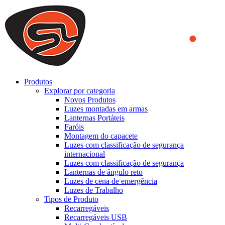
We use cookies to ensure that we provide you the best experience
on our website. By continuing to browse this website, you accept
that cookies are used to help us analyze how the website is used and
to offer you a better experience. To learn more or to find out how
you can disable cookies, you can access our
Privacy Policy
.
ACCEPT AND CLOSE
Produtos
Explorar por categoria
Novos Produtos
Luzes montadas em armas
Lanternas Portáteis
Faróis
Montagem do capacete
Luzes com classificação de segurança
internacional
Luzes com classificação de segurança
Lanternas de ângulo reto
Luzes de cena de emergência
Luzes de Trabalho
Tipos de Produto
Recarregáveis
Recarregáveis USB