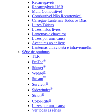
Recarregáveis
Recarregáveis USB
Multi-Combustível
Combustível Não Recarregável
Carregue Lanternas Todos os Dias
Luzes Táticas
Luzes mãos-livres
Lanternas e chaveiros
Luzes por uma causa
Aventuras ao ar livre
Lanternas ultravioleta e infravermelha
Série de produtos
TLR
®
ProTac
®
Stinger
®
Wedge
™
Stream
®
Survivor
®
Sidewinder
®
Strion
®
Color-Rite
Luzes por uma causa
Ver todas as séries