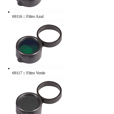
69116 :: Filtro Azul
69117 :: Filtro Verde