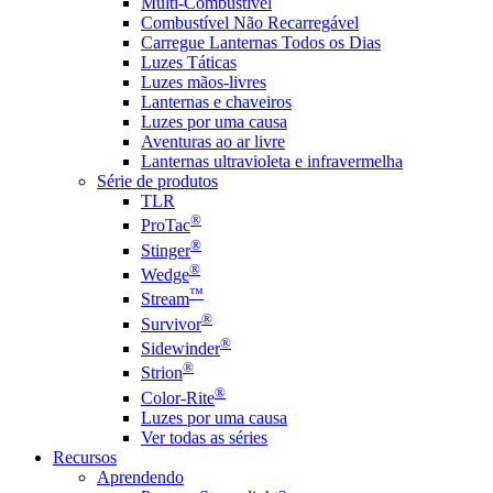
Multi-Combustível
Combustível Não Recarregável
Carregue Lanternas Todos os Dias
Luzes Táticas
Luzes mãos-livres
Lanternas e chaveiros
Luzes por uma causa
Aventuras ao ar livre
Lanternas ultravioleta e infravermelha
Série de produtos
TLR
®
ProTac
®
Stinger
®
Wedge
™
Stream
®
Survivor
®
Sidewinder
®
Strion
®
Color-Rite
Luzes por uma causa
Ver todas as séries
Recursos
Aprendendo