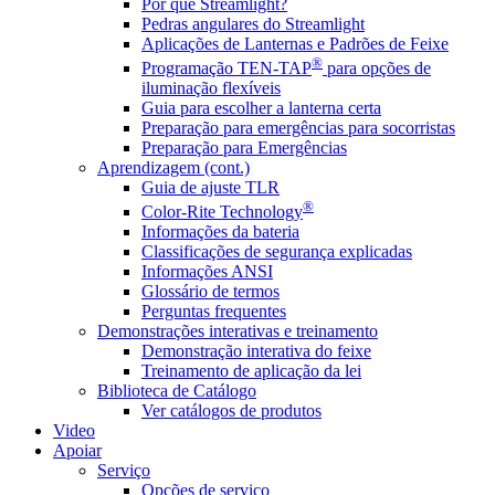
Por que Streamlight?
Pedras angulares do Streamlight
Aplicações de Lanternas e Padrões de Feixe
®
Programação TEN-TAP
para opções de
iluminação flexíveis
Guia para escolher a lanterna certa
Preparação para emergências para socorristas
Preparação para Emergências
Aprendizagem (cont.)
Guia de ajuste TLR
®
Color-Rite Technology
Informações da bateria
Classificações de segurança explicadas
Informações ANSI
Glossário de termos
Perguntas frequentes
Demonstrações interativas e treinamento
Demonstração interativa do feixe
Treinamento de aplicação da lei
Biblioteca de Catálogo
Ver catálogos de produtos
Video
Apoiar
Serviço
Opções de serviço