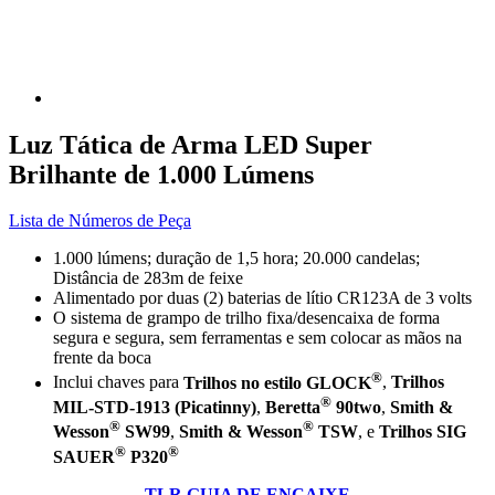
Luz Tática de Arma LED Super
Brilhante de 1.000 Lúmens
Lista de Números de Peça
1.000 lúmens; duração de 1,5 hora; 20.000 candelas;
Distância de 283m de feixe
Alimentado por duas (2) baterias de lítio CR123A de 3 volts
O sistema de grampo de trilho fixa/desencaixa de forma
segura e segura, sem ferramentas e sem colocar as mãos na
frente da boca
®
Inclui chaves para
Trilhos no estilo GLOCK
,
Trilhos
®
MIL-STD-1913 (Picatinny)
,
Beretta
90two
,
Smith &
®
®
Wesson
SW99
,
Smith & Wesson
TSW
, e
Trilhos SIG
®
®
SAUER
P320
TLR GUIA DE ENCAIXE