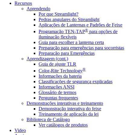
Recursos
Aprendendo
Por que Streamlight?
Pedras angulares do Streamlight
Aplicações de Lanternas e Padrões de Feixe
®
Programação TEN-TAP
para opções de
iluminação flexíveis
Guia para escolher a lanterna certa
Preparação para emergências para socorristas
Preparação para Emergências
Aprendizagem (cont.)
Guia de ajuste TLR
®
Color-Rite Technology
Informações da bateria
Classificações de segurança explicadas
Informações ANSI
Glossário de termos
Perguntas frequentes
Demonstrações interativas e treinamento
Demonstração interativa do feixe
Treinamento de aplicação da lei
Biblioteca de Catálogo
Ver catálogos de produtos
Video