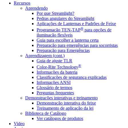
Recursos
Aprendendo
Por que Streamlight?
Pedras angulares do Streamlight
Aplicações de Lanternas e Padrões de Feixe
®
Programação TEN-TAP
para opções de
iluminação flexíveis
Guia para escolher a lanterna certa
Preparação para emergências para socorristas
Preparação para Emergências
Aprendizagem (cont.)
Guia de ajuste TLR
®
Color-Rite Technology
Informações da bateria
Classificações de segurança explicadas
Informações ANSI
Glossário de termos
Perguntas frequentes
Demonstrações interativas e treinamento
Demonstração interativa do feixe
Treinamento de aplicação da lei
Biblioteca de Catálogo
Ver catálogos de produtos
Video