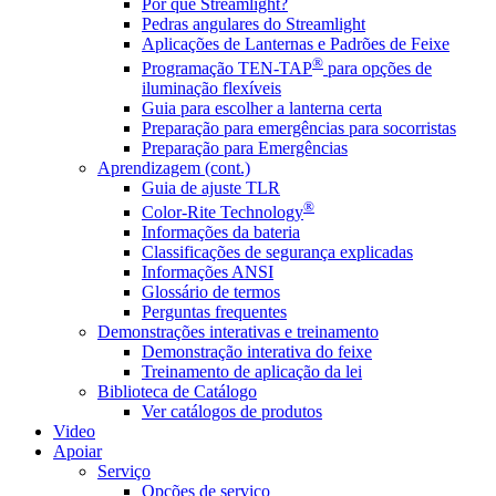
Por que Streamlight?
Pedras angulares do Streamlight
Aplicações de Lanternas e Padrões de Feixe
®
Programação TEN-TAP
para opções de
iluminação flexíveis
Guia para escolher a lanterna certa
Preparação para emergências para socorristas
Preparação para Emergências
Aprendizagem (cont.)
Guia de ajuste TLR
®
Color-Rite Technology
Informações da bateria
Classificações de segurança explicadas
Informações ANSI
Glossário de termos
Perguntas frequentes
Demonstrações interativas e treinamento
Demonstração interativa do feixe
Treinamento de aplicação da lei
Biblioteca de Catálogo
Ver catálogos de produtos
Video
Apoiar
Serviço
Opções de serviço