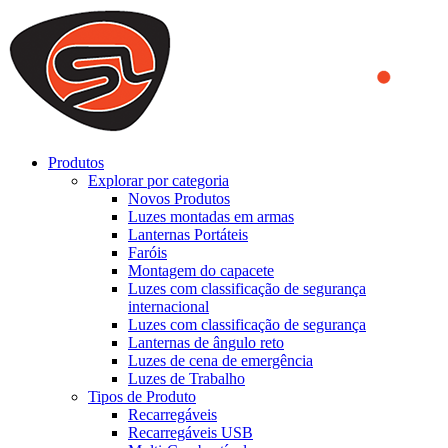
We use cookies to ensure that we provide you the best experience
on our website. By continuing to browse this website, you accept
that cookies are used to help us analyze how the website is used and
to offer you a better experience. To learn more or to find out how
you can disable cookies, you can access our
Privacy Policy
.
ACCEPT AND CLOSE
Produtos
Explorar por categoria
Novos Produtos
Luzes montadas em armas
Lanternas Portáteis
Faróis
Montagem do capacete
Luzes com classificação de segurança
internacional
Luzes com classificação de segurança
Lanternas de ângulo reto
Luzes de cena de emergência
Luzes de Trabalho
Tipos de Produto
Recarregáveis
Recarregáveis USB