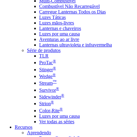
Multi-Combustível
Combustível Não Recarregável
Carregue Lanternas Todos os Dias
Luzes Táticas
Luzes mãos-livres
Lanternas e chaveiros
Luzes por uma causa
Aventuras ao ar livre
Lanternas ultravioleta e infravermelha
Série de produtos
TLR
®
ProTac
®
Stinger
®
Wedge
™
Stream
®
Survivor
®
Sidewinder
®
Strion
®
Color-Rite
Luzes por uma causa
Ver todas as séries
Recursos
Aprendendo