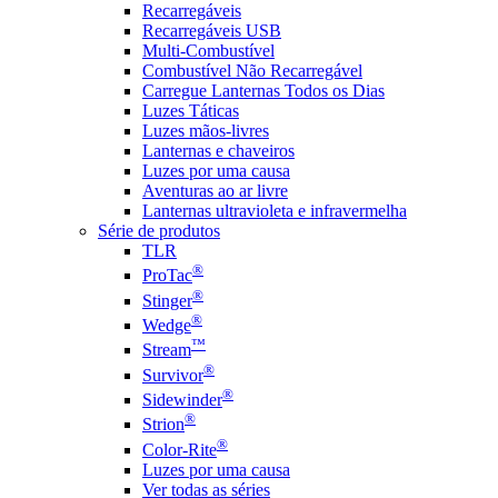
Recarregáveis
Recarregáveis USB
Multi-Combustível
Combustível Não Recarregável
Carregue Lanternas Todos os Dias
Luzes Táticas
Luzes mãos-livres
Lanternas e chaveiros
Luzes por uma causa
Aventuras ao ar livre
Lanternas ultravioleta e infravermelha
Série de produtos
TLR
®
ProTac
®
Stinger
®
Wedge
™
Stream
®
Survivor
®
Sidewinder
®
Strion
®
Color-Rite
Luzes por uma causa
Ver todas as séries