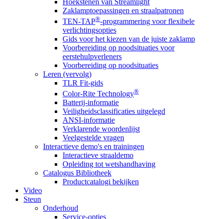
Hoekstenen van Streamlight
Zaklamptoepassingen en straalpatronen
®
TEN-TAP
-programmering voor flexibele
verlichtingsopties
Gids voor het kiezen van de juiste zaklamp
Voorbereiding op noodsituaties voor
eerstehulpverleners
Voorbereiding op noodsituaties
Leren (vervolg)
TLR Fit-gids
®
Color-Rite Technology
Batterij-informatie
Veiligheidsclassificaties uitgelegd
ANSI-informatie
Verklarende woordenlijst
Veelgestelde vragen
Interactieve demo's en trainingen
Interactieve straaldemo
Opleiding tot wetshandhaving
Catalogus Bibliotheek
Productcatalogi bekijken
Video
Steun
Onderhoud
Service-opties