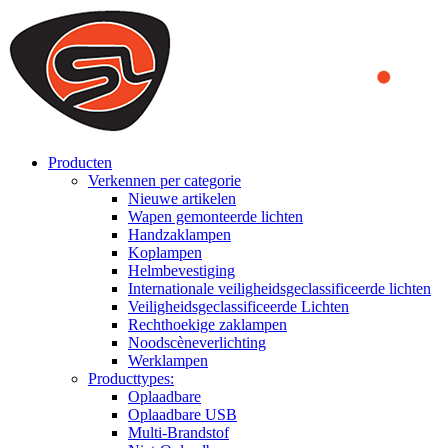
We use cookies to ensure that we provide you the best experience
on our website. By continuing to browse this website, you accept
that cookies are used to help us analyze how the website is used and
to offer you a better experience. To learn more or to find out how
you can disable cookies, you can access our
Privacy Policy
.
ACCEPT AND CLOSE
Producten
Verkennen per categorie
Nieuwe artikelen
Wapen gemonteerde lichten
Handzaklampen
Koplampen
Helmbevestiging
Internationale veiligheidsgeclassificeerde lichten
Veiligheidsgeclassificeerde Lichten
Rechthoekige zaklampen
Noodscèneverlichting
Werklampen
Producttypes:
Oplaadbare
Oplaadbare USB
Multi-Brandstof