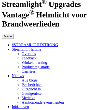
®
Streamlight
Upgrades
®
Vantage
Helmlicht voor
Brandweerlieden
Menu
#STREAMLIGHTSTRONG
Streamlight-familie
Over ons
Feedback
Winkeluitrusting
Product registratie
Carrières
Nieuws
Alle blogs
Persberichten
Uitgelicht in
Getuigenissen
Mediakit
Aankomende evenementen
Initiatieven