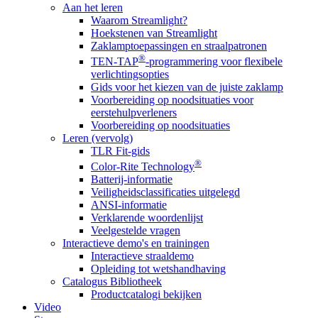
Aan het leren
Waarom Streamlight?
Hoekstenen van Streamlight
Zaklamptoepassingen en straalpatronen
®
TEN-TAP
-programmering voor flexibele
verlichtingsopties
Gids voor het kiezen van de juiste zaklamp
Voorbereiding op noodsituaties voor
eerstehulpverleners
Voorbereiding op noodsituaties
Leren (vervolg)
TLR Fit-gids
®
Color-Rite Technology
Batterij-informatie
Veiligheidsclassificaties uitgelegd
ANSI-informatie
Verklarende woordenlijst
Veelgestelde vragen
Interactieve demo's en trainingen
Interactieve straaldemo
Opleiding tot wetshandhaving
Catalogus Bibliotheek
Productcatalogi bekijken
Video