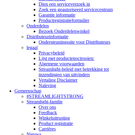
Dien een serviceverzoek in
Zoek een geautoriseerd servicecentrum
Garantie informatie
Productregistratieformulier
Onderdelen
Bezoek Onderdelenwinkel
Distributeurinformatie
Ondersteuningssite voor Distributeurs
legaal
Privacybeleid
Lijst met productenoctrooien:
Algemene voorwaarden
Streamlight-beleid met betrekking tot
inzendingen van uitvinders
Vertaling Disclaimer
Naleving
Gemeenschap
#STREAMLIGHTSTRONG
Streamlight-familie
Over ons
Feedback
Winkeluitrusting
Product registratie
Carrières
Nieuws