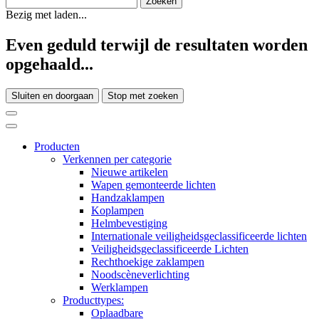
Bezig met laden...
Even geduld terwijl de resultaten worden
opgehaald...
Sluiten en doorgaan
Stop met zoeken
Producten
Verkennen per categorie
Nieuwe artikelen
Wapen gemonteerde lichten
Handzaklampen
Koplampen
Helmbevestiging
Internationale veiligheidsgeclassificeerde lichten
Veiligheidsgeclassificeerde Lichten
Rechthoekige zaklampen
Noodscèneverlichting
Werklampen
Producttypes:
Oplaadbare