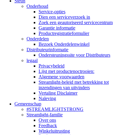
Steun
Onderhoud
Service-opties
Dien een serviceverzoek in
Zoek een geautoriseerd servicecentrum
Garantie informatie
Productregistratieformulier
Onderdelen
Bezoek Onderdelenwinkel
Distributeurinformatie
Ondersteuningssite voor Distributeurs
legaal
Privacybeleid
Lijst met productenoctrooien:
Algemene voorwaarden
Streamlight-beleid met betrekking tot
inzendingen van uitvinders
Vertaling Disclaimer
Naleving
Gemeenschap
#STREAMLIGHTSTRONG
Streamlight-familie
Over ons
Feedback
Winkeluitrusting