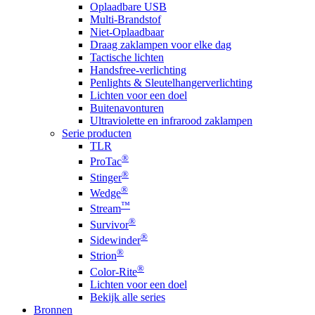
Oplaadbare USB
Multi-Brandstof
Niet-Oplaadbaar
Draag zaklampen voor elke dag
Tactische lichten
Handsfree-verlichting
Penlights & Sleutelhangerverlichting
Lichten voor een doel
Buitenavonturen
Ultraviolette en infrarood zaklampen
Serie producten
TLR
®
ProTac
®
Stinger
®
Wedge
™
Stream
®
Survivor
®
Sidewinder
®
Strion
®
Color-Rite
Lichten voor een doel
Bekijk alle series
Bronnen