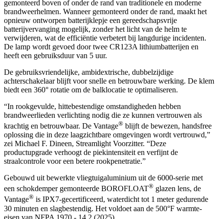
gemonteerd boven of onder de rand van traditionele en moderne
brandweerhelmen. Wanneer gemonteerd onder de rand, maakt het
opnieuw ontworpen batterijklepje een gereedschapsvrije
batterijvervanging mogelijk, zonder het licht van de helm te
verwijderen, wat de efficiëntie verbetert bij langdurige incidenten.
De lamp wordt gevoed door twee CR123A lithiumbatterijen en
heeft een gebruiksduur van 5 uur.
De gebruiksvriendelijke, ambidextrische, dubbelzijdige
achterschakelaar blijft voor snelle en betrouwbare werking. De klem
biedt een 360° rotatie om de balklocatie te optimaliseren.
“In rookgevulde, hittebestendige omstandigheden hebben
brandweerlieden verlichting nodig die ze kunnen vertrouwen als
®
krachtig en betrouwbaar. De Vantage
blijft de bewezen, handsfree
oplossing die in deze laagzichtbare omgevingen wordt vertrouwd,”
zei Michael F. Dineen, Streamlight Voorzitter. “Deze
productupgrade verhoogt de piekintensiteit en verfijnt de
straalcontrole voor een betere rookpenetratie.”
Gebouwd uit bewerkte vliegtuigaluminium uit de 6000-serie met
®
een schokdemper gemonteerde BOROFLOAT
glazen lens, de
®
Vantage
is IPX7-gecertificeerd, waterdicht tot 1 meter gedurende
30 minuten en slagbestendig. Het voldoet aan de 500°F warmte-
eisen van NFPA 1970 - 14.2 (2025).