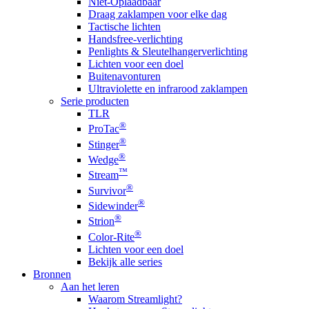
Niet-Oplaadbaar
Draag zaklampen voor elke dag
Tactische lichten
Handsfree-verlichting
Penlights & Sleutelhangerverlichting
Lichten voor een doel
Buitenavonturen
Ultraviolette en infrarood zaklampen
Serie producten
TLR
®
ProTac
®
Stinger
®
Wedge
™
Stream
®
Survivor
®
Sidewinder
®
Strion
®
Color-Rite
Lichten voor een doel
Bekijk alle series
Bronnen
Aan het leren
Waarom Streamlight?