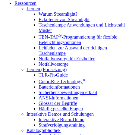
Ressourcen
Lernen
Warum Streamlight?
Eckpfeiler von Streamlight
Taschenlampe Anwendungen und Lichtstrahl
Muster
®
TEN-TAP
-Programmierung für flexible
Beleuchtungsoptionen
Leitfaden zur Auswahl der richtigen
Taschenlampe
Notfallvorsorge für Ersthelfer
Notfallvorsorge
Lernen (Fortsetzung)
TLR-Fit-Guide
®
Color-Rite Technology
Batterieinformationen
Sicherheitsbewertungen erklärt
ANSI-Informationen
Glossar der Begriffe
Häufig gestellte Fragen
Interaktive Demos und Schulungen
Interaktive Beam-Demo
Strafverfolgungstraining
Katalogbibliothek