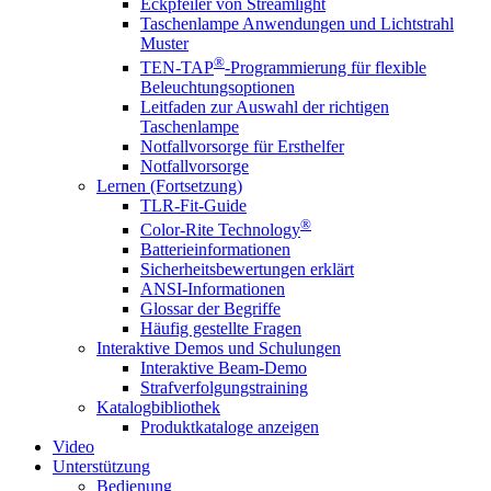
Eckpfeiler von Streamlight
Taschenlampe Anwendungen und Lichtstrahl
Muster
®
TEN-TAP
-Programmierung für flexible
Beleuchtungsoptionen
Leitfaden zur Auswahl der richtigen
Taschenlampe
Notfallvorsorge für Ersthelfer
Notfallvorsorge
Lernen (Fortsetzung)
TLR-Fit-Guide
®
Color-Rite Technology
Batterieinformationen
Sicherheitsbewertungen erklärt
ANSI-Informationen
Glossar der Begriffe
Häufig gestellte Fragen
Interaktive Demos und Schulungen
Interaktive Beam-Demo
Strafverfolgungstraining
Katalogbibliothek
Produktkataloge anzeigen
Video
Unterstützung
Bedienung