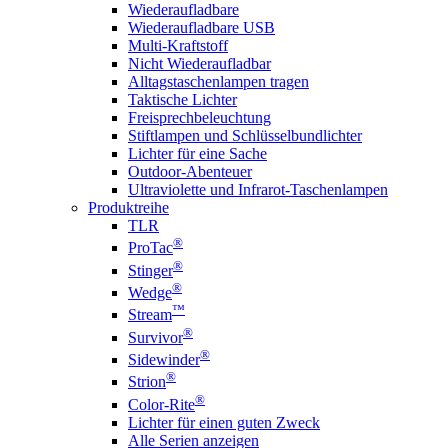
Wiederaufladbare
Wiederaufladbare USB
Multi-Kraftstoff
Nicht Wiederaufladbar
Alltagstaschenlampen tragen
Taktische Lichter
Freisprechbeleuchtung
Stiftlampen und Schlüsselbundlichter
Lichter für eine Sache
Outdoor-Abenteuer
Ultraviolette und Infrarot-Taschenlampen
Produktreihe
TLR
®
ProTac
®
Stinger
®
Wedge
™
Stream
®
Survivor
®
Sidewinder
®
Strion
®
Color-Rite
Lichter für einen guten Zweck
Alle Serien anzeigen