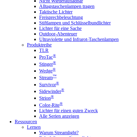
Nicht Wiederaufladbar
Alltagstaschenlampen tragen
Taktische Lichter
Freisprechbeleuchtung
Stiftlampen und Schlüsselbundlichter
Lichter für eine Sache
Outdoor-Abenteuer
Ultraviolette und Infrarot-Taschenlampen
Produktreihe
TLR
®
ProTac
®
Stinger
®
Wedge
™
Stream
®
Survivor
®
Sidewinder
®
Strion
®
Color-Rite
Lichter für einen guten Zweck
Alle Serien anzeigen
Ressourcen
Lernen
Warum Streamlight?