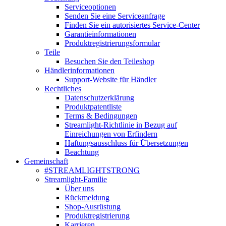
Serviceoptionen
Senden Sie eine Serviceanfrage
Finden Sie ein autorisiertes Service-Center
Garantieinformationen
Produktregistrierungsformular
Teile
Besuchen Sie den Teileshop
Händlerinformationen
Support-Website für Händler
Rechtliches
Datenschutzerklärung
Produktpatentliste
Terms & Bedingungen
Streamlight-Richtlinie in Bezug auf
Einreichungen von Erfindern
Haftungsausschluss für Übersetzungen
Beachtung
Gemeinschaft
#STREAMLIGHTSTRONG
Streamlight-Familie
Über uns
Rückmeldung
Shop-Ausrüstung
Produktregistrierung
Karrieren