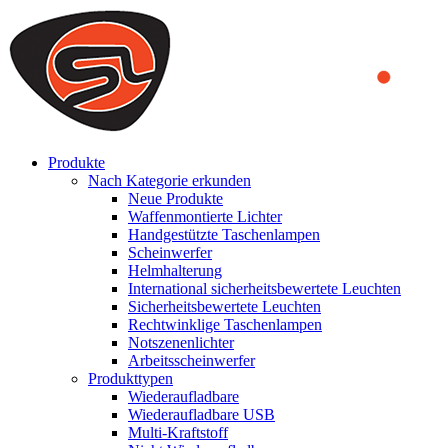
We use cookies to ensure that we provide you the best experience
on our website. By continuing to browse this website, you accept
that cookies are used to help us analyze how the website is used and
to offer you a better experience. To learn more or to find out how
you can disable cookies, you can access our
Privacy Policy
.
ACCEPT AND CLOSE
Produkte
Nach Kategorie erkunden
Neue Produkte
Waffenmontierte Lichter
Handgestützte Taschenlampen
Scheinwerfer
Helmhalterung
International sicherheitsbewertete Leuchten
Sicherheitsbewertete Leuchten
Rechtwinklige Taschenlampen
Notszenenlichter
Arbeitsscheinwerfer
Produkttypen
Wiederaufladbare
Wiederaufladbare USB
Multi-Kraftstoff